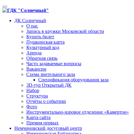
Toggle
navigation
ДК Солнечный
О нас
Запись в кружки Московской области
Купить билет
Пушкинская карта
Культурный код
Аренда
Обратная связь
Часто задаваемые вопросы
Вакансии
Схема зрительного зала
Спецификация оборудования зала
3D-тур Открытый ДК
Набор
Структура
Отчёты о событиях
Фото
Инструментально-хоровое отделение «Камертон»
Карта сайта
Премия первых
Немчиновский досуговый центр
Немчиновская Библиотека