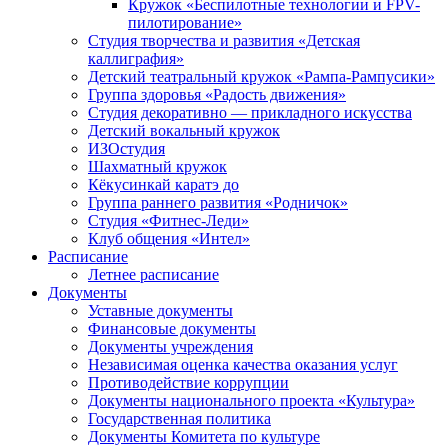
Кружок «Беспилотные технологии и FPV-
пилотирование»
Студия творчества и развития «Детская
каллиграфия»
Детский театральный кружок «Рампа-Рампусики»
Группа здоровья «Радость движения»
Студия декоративно — прикладного искусства
Детский вокальный кружок
ИЗОстудия
Шахматный кружок
Кёкусинкай каратэ до
Группа раннего развития «Родничок»
Cтудия «Фитнес-Леди»
Клуб общения «Интел»
Расписание
Летнее расписание
Документы
Уставные документы
Финансовые документы
Документы учреждения
Независимая оценка качества оказания услуг
Противодействие коррупции
Документы национального проекта «Культура»
Государственная политика
Документы Комитета по культуре