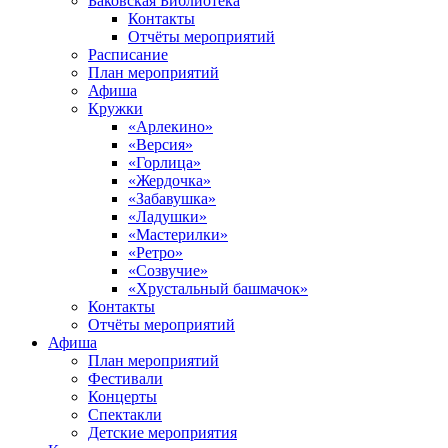
Баковская Библиотека
Контакты
Отчёты мероприятий
Расписание
План мероприятий
Афиша
Кружки
«Арлекино»
«Версия»
«Горлица»
«Жердочка»
«Забавушка»
«Ладушки»
«Мастерилки»
«Ретро»
«Созвучие»
«Хрустальный башмачок»
Контакты
Отчёты мероприятий
Афиша
План мероприятий
Фестивали
Концерты
Спектакли
Детские мероприятия