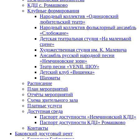
КДЦ с. Ромашково
Клубные формирования
Народный коллектив «Одинцовский
любительский театр»
Народный коллектив фольклорный ансамбль
«Слобожане»
Детская театральная студия «На маленькой
сцене»
Художественная студия им. К. Малевича
Ансамбль русской народной песни
«Немчиновские зори»
Театр песни «VENIL ШОУ»
Детский клуб «Вишенка»
Шахматы
Расписание
План мероприятий
Отчёты мероприятий
Схема зрительного зала
Платные услуги
Доступная среда
Паспорт доступности «Немчиновский КДЦ»
Паспорт доступности КДЦ» Ромашково
Контакты
Баковский досуговый цент