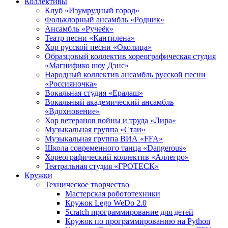
Коллективы
Клуб «Изумрудный город»
Фольклорный ансамбль «Родник»
Ансамбль «Ручеёк»
Театр песни «Кантилена»
Хор русской песни «Околица»
Образцовый коллектив хореографическая студия
«Магнифико шоу Дэнс»
Народный коллектив ансамбль русской песни
«Россияночка»
Вокальная студия «Ералаш»
Вокальный академический ансамбль
«Вдохновение»
Хор ветеранов войны и труда «Лира»
Музыкальная группа «Стаи»
Музыкальная группа ВИА «FFA»
Школа современного танца «Dangerous»
Хореографический коллектив «Аллегро»
Театральная студия «ГРОТЕСК»
Кружки
Техническое творчество
Мастерская робототехники
Кружок Lego WeDo 2.0
Scratch программирование для детей
Кружок по программированию на Python