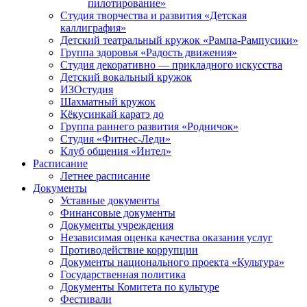
пилотирование»
Студия творчества и развития «Детская
каллиграфия»
Детский театральный кружок «Рампа-Рампусики»
Группа здоровья «Радость движения»
Студия декоративно — прикладного искусства
Детский вокальный кружок
ИЗОстудия
Шахматный кружок
Кёкусинкай каратэ до
Группа раннего развития «Родничок»
Cтудия «Фитнес-Леди»
Клуб общения «Интел»
Расписание
Летнее расписание
Документы
Уставные документы
Финансовые документы
Документы учреждения
Независимая оценка качества оказания услуг
Противодействие коррупции
Документы национального проекта «Культура»
Государственная политика
Документы Комитета по культуре
Фестивали