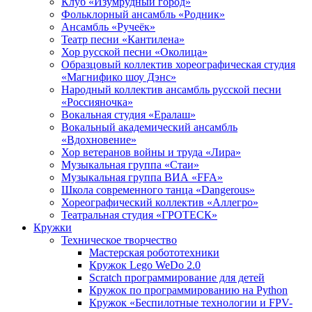
Клуб «Изумрудный город»
Фольклорный ансамбль «Родник»
Ансамбль «Ручеёк»
Театр песни «Кантилена»
Хор русской песни «Околица»
Образцовый коллектив хореографическая студия
«Магнифико шоу Дэнс»
Народный коллектив ансамбль русской песни
«Россияночка»
Вокальная студия «Ералаш»
Вокальный академический ансамбль
«Вдохновение»
Хор ветеранов войны и труда «Лира»
Музыкальная группа «Стаи»
Музыкальная группа ВИА «FFA»
Школа современного танца «Dangerous»
Хореографический коллектив «Аллегро»
Театральная студия «ГРОТЕСК»
Кружки
Техническое творчество
Мастерская робототехники
Кружок Lego WeDo 2.0
Scratch программирование для детей
Кружок по программированию на Python
Кружок «Беспилотные технологии и FPV-