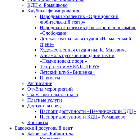
КДЦ с. Ромашково
Клубные формирования
Народный коллектив «Одинцовский
любительский театр»
Народный коллектив фольклорный ансамбль
«Слобожане»
Детская театральная студия «На маленькой
сцене»
Художественная студия им. К. Малевича
Ансамбль русской народной песни
«Немчиновские зори»
Театр песни «VENIL ШОУ»
Детский клуб «Вишенка»
Шахматы
Расписание
Отчёты мероприятий
Схема зрительного зала
Платные услуги
Доступная среда
Паспорт доступности «Немчиновский КДЦ»
Паспорт доступности КДЦ» Ромашково
Контакты
Баковский досуговый цент
Баковская Библиотека