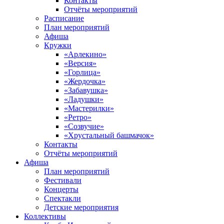
Контакты
Отчёты мероприятий
Расписание
План мероприятий
Афиша
Кружки
«Арлекино»
«Версия»
«Горлица»
«Жердочка»
«Забавушка»
«Ладушки»
«Мастерилки»
«Ретро»
«Созвучие»
«Хрустальный башмачок»
Контакты
Отчёты мероприятий
Афиша
План мероприятий
Фестивали
Концерты
Спектакли
Детские мероприятия
Коллективы