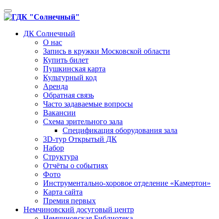
Toggle
navigation
ДК Солнечный
О нас
Запись в кружки Московской области
Купить билет
Пушкинская карта
Культурный код
Аренда
Обратная связь
Часто задаваемые вопросы
Вакансии
Схема зрительного зала
Спецификация оборудования зала
3D-тур Открытый ДК
Набор
Структура
Отчёты о событиях
Фото
Инструментально-хоровое отделение «Камертон»
Карта сайта
Премия первых
Немчиновский досуговый центр
Немчиновская Библиотека