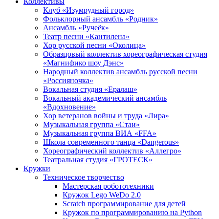
Коллективы
Клуб «Изумрудный город»
Фольклорный ансамбль «Родник»
Ансамбль «Ручеёк»
Театр песни «Кантилена»
Хор русской песни «Околица»
Образцовый коллектив хореографическая студия
«Магнифико шоу Дэнс»
Народный коллектив ансамбль русской песни
«Россияночка»
Вокальная студия «Ералаш»
Вокальный академический ансамбль
«Вдохновение»
Хор ветеранов войны и труда «Лира»
Музыкальная группа «Стаи»
Музыкальная группа ВИА «FFA»
Школа современного танца «Dangerous»
Хореографический коллектив «Аллегро»
Театральная студия «ГРОТЕСК»
Кружки
Техническое творчество
Мастерская робототехники
Кружок Lego WeDo 2.0
Scratch программирование для детей
Кружок по программированию на Python