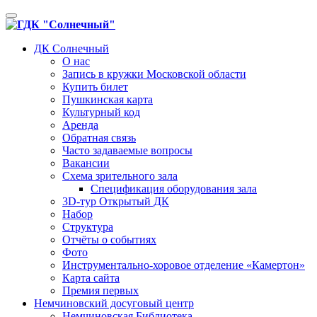
Toggle
navigation
ДК Солнечный
О нас
Запись в кружки Московской области
Купить билет
Пушкинская карта
Культурный код
Аренда
Обратная связь
Часто задаваемые вопросы
Вакансии
Схема зрительного зала
Спецификация оборудования зала
3D-тур Открытый ДК
Набор
Структура
Отчёты о событиях
Фото
Инструментально-хоровое отделение «Камертон»
Карта сайта
Премия первых
Немчиновский досуговый центр
Немчиновская Библиотека