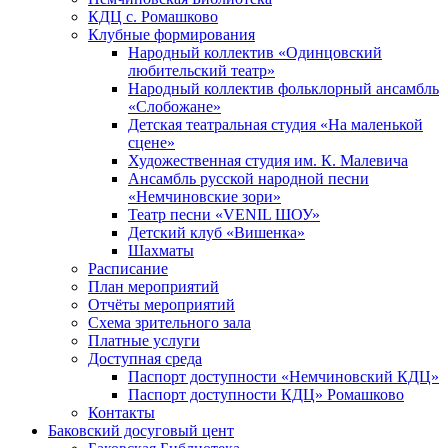
КДЦ с. Ромашково
Клубные формирования
Народный коллектив «Одинцовский
любительский театр»
Народный коллектив фольклорный ансамбль
«Слобожане»
Детская театральная студия «На маленькой
сцене»
Художественная студия им. К. Малевича
Ансамбль русской народной песни
«Немчиновские зори»
Театр песни «VENIL ШОУ»
Детский клуб «Вишенка»
Шахматы
Расписание
План мероприятий
Отчёты мероприятий
Схема зрительного зала
Платные услуги
Доступная среда
Паспорт доступности «Немчиновский КДЦ»
Паспорт доступности КДЦ» Ромашково
Контакты
Баковский досуговый цент