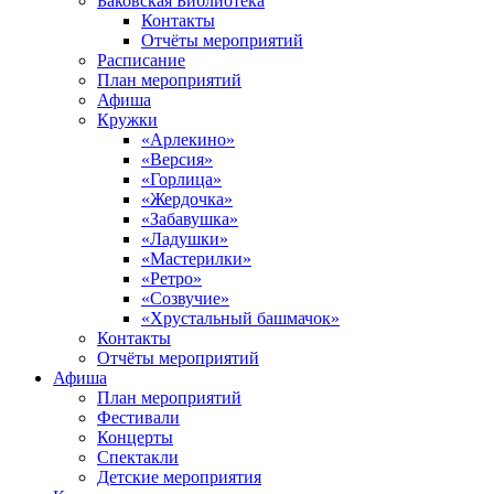
Баковская Библиотека
Контакты
Отчёты мероприятий
Расписание
План мероприятий
Афиша
Кружки
«Арлекино»
«Версия»
«Горлица»
«Жердочка»
«Забавушка»
«Ладушки»
«Мастерилки»
«Ретро»
«Созвучие»
«Хрустальный башмачок»
Контакты
Отчёты мероприятий
Афиша
План мероприятий
Фестивали
Концерты
Спектакли
Детские мероприятия