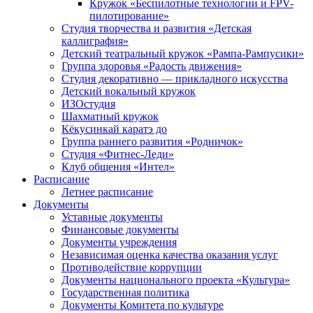
Кружок «Беспилотные технологии и FPV-
пилотирование»
Студия творчества и развития «Детская
каллиграфия»
Детский театральный кружок «Рампа-Рампусики»
Группа здоровья «Радость движения»
Студия декоративно — прикладного искусства
Детский вокальный кружок
ИЗОстудия
Шахматный кружок
Кёкусинкай каратэ до
Группа раннего развития «Родничок»
Cтудия «Фитнес-Леди»
Клуб общения «Интел»
Расписание
Летнее расписание
Документы
Уставные документы
Финансовые документы
Документы учреждения
Независимая оценка качества оказания услуг
Противодействие коррупции
Документы национального проекта «Культура»
Государственная политика
Документы Комитета по культуре