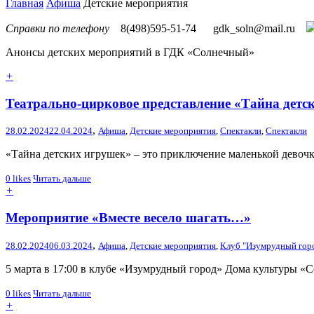
Главная
Афиша
Детские мероприятия
Справки по телефону
8(498)595-51-74
gdk_soln@mail.ru
Анонсы детских мероприятий в ГДК «Солнечный»
+
Театрально-цирковое представление «Тайна детс
,
28.02.2024
22.04.2024
Афиша
,
Детские мероприятия
,
Спектакли
,
Спектакли
«Тайна детских игрушек» – это приключение маленькой девочки
0
likes
Читать дальше
+
Мероприятие «Вместе весело шагать…»
,
28.02.2024
06.03.2024
Афиша
,
Детские мероприятия
,
Клуб "Изумрудный гор
5 марта в 17:00 в клубе «Изумрудный город» Дома культуры 
0
likes
Читать дальше
+