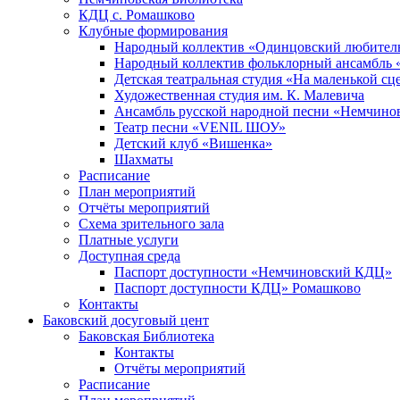
КДЦ с. Ромашково
Клубные формирования
Народный коллектив «Одинцовский любитель
Народный коллектив фольклорный ансамбль 
Детская театральная студия «На маленькой сц
Художественная студия им. К. Малевича
Ансамбль русской народной песни «Немчинов
Театр песни «VENIL ШОУ»
Детский клуб «Вишенка»
Шахматы
Расписание
План мероприятий
Отчёты мероприятий
Схема зрительного зала
Платные услуги
Доступная среда
Паспорт доступности «Немчиновский КДЦ»
Паспорт доступности КДЦ» Ромашково
Контакты
Баковский досуговый цент
Баковская Библиотека
Контакты
Отчёты мероприятий
Расписание