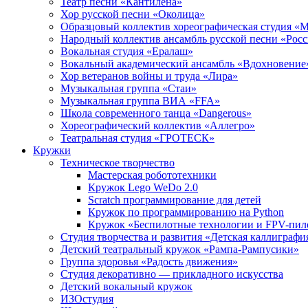
Театр песни «Кантилена»
Хор русской песни «Околица»
Образцовый коллектив хореографическая студия «
Народный коллектив ансамбль русской песни «Рос
Вокальная студия «Ералаш»
Вокальный академический ансамбль «Вдохновение
Хор ветеранов войны и труда «Лира»
Музыкальная группа «Стаи»
Музыкальная группа ВИА «FFA»
Школа современного танца «Dangerous»
Хореографический коллектив «Аллегро»
Театральная студия «ГРОТЕСК»
Кружки
Техническое творчество
Мастерская робототехники
Кружок Lego WeDo 2.0
Scratch программирование для детей
Кружок по программированию на Python
Кружок «Беспилотные технологии и FPV-пил
Студия творчества и развития «Детская каллиграфи
Детский театральный кружок «Рампа-Рампусики»
Группа здоровья «Радость движения»
Студия декоративно — прикладного искусства
Детский вокальный кружок
ИЗОстудия