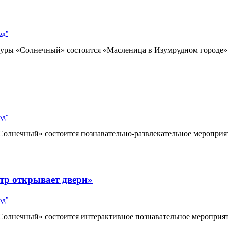
од"
ьтуры «Солнечный» состоится «Масленица в Изумрудном городе»
од"
Солнечный» состоится познавательно-развлекательное мероприят
тр открывает двери»
од"
«Солнечный» состоится интерактивное познавательное мероприят