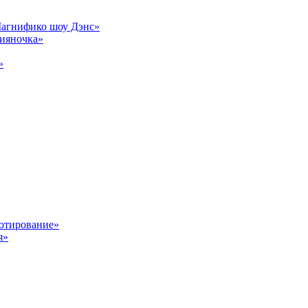
Магнифико шоу Дэнс»
сияночка»
»
отирование»
я»