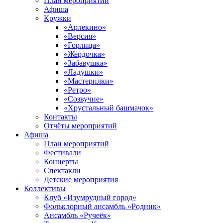
План мероприятий
Афиша
Кружки
«Арлекино»
«Версия»
«Горлица»
«Жердочка»
«Забавушка»
«Ладушки»
«Мастерилки»
«Ретро»
«Созвучие»
«Хрустальный башмачок»
Контакты
Отчёты мероприятий
Афиша
План мероприятий
Фестивали
Концерты
Спектакли
Детские мероприятия
Коллективы
Клуб «Изумрудный город»
Фольклорный ансамбль «Родник»
Ансамбль «Ручеёк»