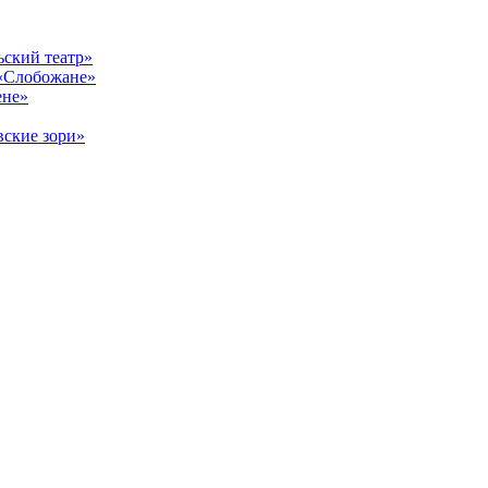
ский театр»
«Слобожане»
ене»
ские зори»