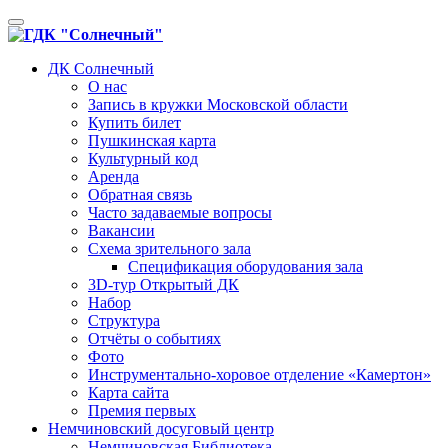
Toggle
navigation
ДК Солнечный
О нас
Запись в кружки Московской области
Купить билет
Пушкинская карта
Культурный код
Аренда
Обратная связь
Часто задаваемые вопросы
Вакансии
Схема зрительного зала
Спецификация оборудования зала
3D-тур Открытый ДК
Набор
Структура
Отчёты о событиях
Фото
Инструментально-хоровое отделение «Камертон»
Карта сайта
Премия первых
Немчиновский досуговый центр
Немчиновская Библиотека