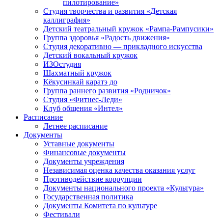
пилотирование»
Студия творчества и развития «Детская
каллиграфия»
Детский театральный кружок «Рампа-Рампусики»
Группа здоровья «Радость движения»
Студия декоративно — прикладного искусства
Детский вокальный кружок
ИЗОстудия
Шахматный кружок
Кёкусинкай каратэ до
Группа раннего развития «Родничок»
Cтудия «Фитнес-Леди»
Клуб общения «Интел»
Расписание
Летнее расписание
Документы
Уставные документы
Финансовые документы
Документы учреждения
Независимая оценка качества оказания услуг
Противодействие коррупции
Документы национального проекта «Культура»
Государственная политика
Документы Комитета по культуре
Фестивали