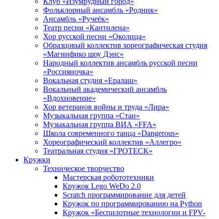
Клуб «Изумрудный город»
Фольклорный ансамбль «Родник»
Ансамбль «Ручеёк»
Театр песни «Кантилена»
Хор русской песни «Околица»
Образцовый коллектив хореографическая студия
«Магнифико шоу Дэнс»
Народный коллектив ансамбль русской песни
«Россияночка»
Вокальная студия «Ералаш»
Вокальный академический ансамбль
«Вдохновение»
Хор ветеранов войны и труда «Лира»
Музыкальная группа «Стаи»
Музыкальная группа ВИА «FFA»
Школа современного танца «Dangerous»
Хореографический коллектив «Аллегро»
Театральная студия «ГРОТЕСК»
Кружки
Техническое творчество
Мастерская робототехники
Кружок Lego WeDo 2.0
Scratch программирование для детей
Кружок по программированию на Python
Кружок «Беспилотные технологии и FPV-