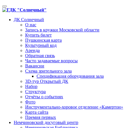
Toggle
navigation
ДК Солнечный
О нас
Запись в кружки Московской области
Купить билет
Пушкинская карта
Культурный код
Аренда
Обратная связь
Часто задаваемые вопросы
Вакансии
Схема зрительного зала
Спецификация оборудования зала
3D-тур Открытый ДК
Набор
Структура
Отчёты о событиях
Фото
Инструментально-хоровое отделение «Камертон»
Карта сайта
Премия первых
Немчиновский досуговый центр
Немчиновская Библиотека