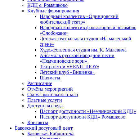
КДЦ с. Ромашково
Клубные формирования
Народный коллектив «Одинцовский
любительский театр»
Народный коллектив фольклорный ансамбль
«Слобожане»
Детская театральная студия «На маленькой
сцене»
Художественная студия им. К. Малевича
Ансамбль русской народной песни
«Немчиновские зори»
Театр песни «VENIL ШОУ»
Детский клуб «Вишенка»
Шахматы
Расписание
Отчёты мероприятий
Схема зрительного зала
Платные услуги
Доступная среда
Паспорт доступности «Немчиновский КДЦ»
Паспорт доступности КДЦ» Ромашково
Контакты
Баковский досуговый цент
Баковская Библиотека