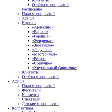
Контакты
Отчёты мероприятий
Расписание
План мероприятий
Афиша
Кружки
«Арлекино»
«Версия»
«Горлица»
«Жердочка»
«Забавушка»
«Ладушки»
«Мастерилки»
«Ретро»
«Созвучие»
«Хрустальный башмачок»
Контакты
Отчёты мероприятий
Афиша
План мероприятий
Фестивали
Концерты
Спектакли
Детские мероприятия
Коллективы