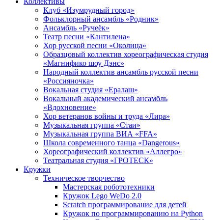
Коллективы
Клуб «Изумрудный город»
Фольклорный ансамбль «Родник»
Ансамбль «Ручеёк»
Театр песни «Кантилена»
Хор русской песни «Околица»
Образцовый коллектив хореографическая студия
«Магнифико шоу Дэнс»
Народный коллектив ансамбль русской песни
«Россияночка»
Вокальная студия «Ералаш»
Вокальный академический ансамбль
«Вдохновение»
Хор ветеранов войны и труда «Лира»
Музыкальная группа «Стаи»
Музыкальная группа ВИА «FFA»
Школа современного танца «Dangerous»
Хореографический коллектив «Аллегро»
Театральная студия «ГРОТЕСК»
Кружки
Техническое творчество
Мастерская робототехники
Кружок Lego WeDo 2.0
Scratch программирование для детей
Кружок по программированию на Python