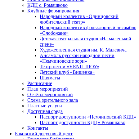
КДЦ с. Ромашково
Клубные формирования
Народный коллектив «Одинцовский
любительский театр»
Народный коллектив фольклорный ансамбль
«Слобожане»
Детская театральная студия «На маленькой
сцене»
Художественная студия им. К. Малевича
Ансамбль русской народной песни
«Немчиновские зори»
Театр песни «VENIL ШОУ»
Детский клуб «Вишенка»
Шахматы
Расписание
План мероприятий
Отчёты мероприятий
Схема зрительного зала
Платные услуги
Доступная среда
Паспорт доступности «Немчиновский КДЦ»
Паспорт доступности КДЦ» Ромашково
Контакты
Баковский досуговый цент