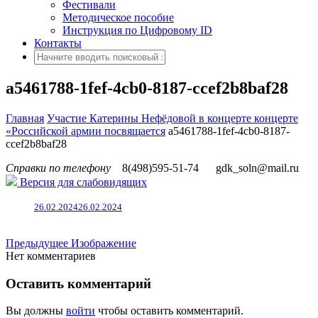
Фестивали
Методическое пособие
Инструкция по Цифровому ID
Контакты
a5461788-1fef-4cb0-8187-ccef2b8baf28
Главная
Участие Катерины Нефёдовой в концерте концерте
«Российской армии посвящается
a5461788-1fef-4cb0-8187-
ccef2b8baf28
Справки по телефону
8(498)595-51-74
gdk_soln@mail.ru
Версия для слабовидящих
26.02.2024
26.02.2024
Предыдущее Изображение
Нет комментариев
Оставить комментарий
Вы должны
войти
чтобы оставить комментарий.