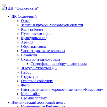
Toggle
navigation
ДК Солнечный
О нас
Запись в кружки Московской области
Купить билет
Пушкинская карта
Культурный код
Аренда
Обратная связь
Часто задаваемые вопросы
Вакансии
Схема зрительного зала
Спецификация оборудования зала
3D-тур Открытый ДК
Набор
Структура
Отчёты о событиях
Фото
Инструментально-хоровое отделение «Камертон»
Карта сайта
Премия первых
Немчиновский досуговый центр
Немчиновская Библиотека