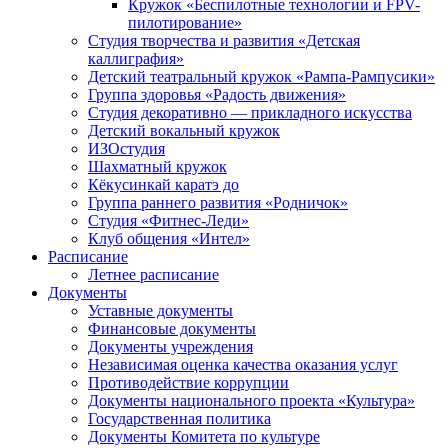
Кружок «Беспилотные технологии и FPV-
пилотирование»
Студия творчества и развития «Детская
каллиграфия»
Детский театральный кружок «Рампа-Рампусики»
Группа здоровья «Радость движения»
Студия декоративно — прикладного искусства
Детский вокальный кружок
ИЗОстудия
Шахматный кружок
Кёкусинкай каратэ до
Группа раннего развития «Родничок»
Cтудия «Фитнес-Леди»
Клуб общения «Интел»
Расписание
Летнее расписание
Документы
Уставные документы
Финансовые документы
Документы учреждения
Независимая оценка качества оказания услуг
Противодействие коррупции
Документы национального проекта «Культура»
Государственная политика
Документы Комитета по культуре