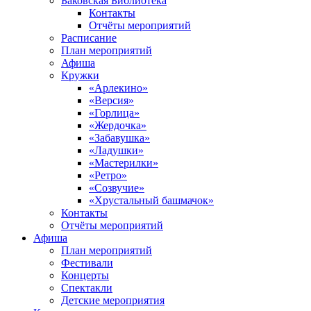
Баковская Библиотека
Контакты
Отчёты мероприятий
Расписание
План мероприятий
Афиша
Кружки
«Арлекино»
«Версия»
«Горлица»
«Жердочка»
«Забавушка»
«Ладушки»
«Мастерилки»
«Ретро»
«Созвучие»
«Хрустальный башмачок»
Контакты
Отчёты мероприятий
Афиша
План мероприятий
Фестивали
Концерты
Спектакли
Детские мероприятия