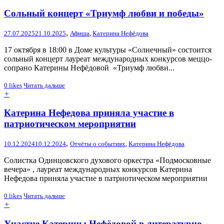
Сольный концерт «Триумф любви и победы»
,
27.07.2025
21.10.2025
Афиша
,
Катерина Нефёдова
17 октября в 18:00 в Доме культуры «Солнечный» состоится
сольный концерт лауреат международных конкурсов меццо-
сопрано Катерины Нефёдовой «Триумф любви...
0
likes
Читать дальше
+
Катерина Нефедова приняла участие в
патриотическом мероприятии
,
10.12.2024
10.12.2024
Отчёты о событиях
,
Катерина Нефёдова
Солистка Одинцовского духового оркестра «Подмосковные
вечера» , лауреат международных конкурсов Катерина
Нефедова приняла участие в патриотическом мероприятии
0
likes
Читать дальше
+
Участие Катерины Нефёдовой в литературно-