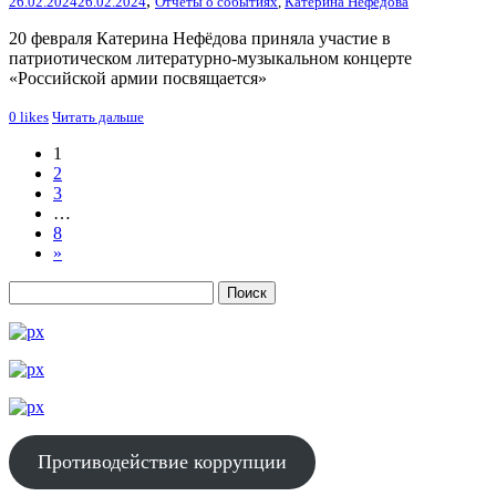
,
26.02.2024
26.02.2024
Отчёты о событиях
,
Катерина Нефёдова
20 февраля Катерина Нефёдова приняла участие в
патриотическом литературно-музыкальном концерте
«Российской армии посвящается»
0
likes
Читать дальше
1
2
3
…
8
»
Противодействие коррупции