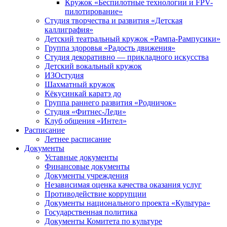
Кружок «Беспилотные технологии и FPV-
пилотирование»
Студия творчества и развития «Детская
каллиграфия»
Детский театральный кружок «Рампа-Рампусики»
Группа здоровья «Радость движения»
Студия декоративно — прикладного искусства
Детский вокальный кружок
ИЗОстудия
Шахматный кружок
Кёкусинкай каратэ до
Группа раннего развития «Родничок»
Cтудия «Фитнес-Леди»
Клуб общения «Интел»
Расписание
Летнее расписание
Документы
Уставные документы
Финансовые документы
Документы учреждения
Независимая оценка качества оказания услуг
Противодействие коррупции
Документы национального проекта «Культура»
Государственная политика
Документы Комитета по культуре