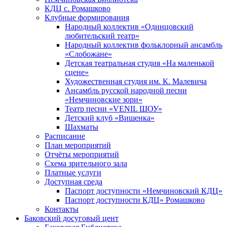
КДЦ с. Ромашково
Клубные формирования
Народный коллектив «Одинцовский
любительский театр»
Народный коллектив фольклорный ансамбль
«Слобожане»
Детская театральная студия «На маленькой
сцене»
Художественная студия им. К. Малевича
Ансамбль русской народной песни
«Немчиновские зори»
Театр песни «VENIL ШОУ»
Детский клуб «Вишенка»
Шахматы
Расписание
План мероприятий
Отчёты мероприятий
Схема зрительного зала
Платные услуги
Доступная среда
Паспорт доступности «Немчиновский КДЦ»
Паспорт доступности КДЦ» Ромашково
Контакты
Баковский досуговый цент