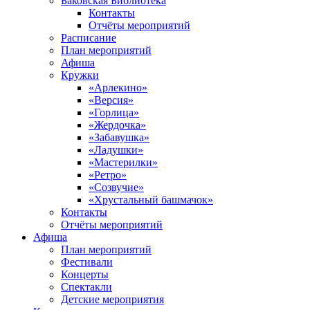
Баковская Библиотека
Контакты
Отчёты мероприятий
Расписание
План мероприятий
Афиша
Кружки
«Арлекино»
«Версия»
«Горлица»
«Жердочка»
«Забавушка»
«Ладушки»
«Мастерилки»
«Ретро»
«Созвучие»
«Хрустальный башмачок»
Контакты
Отчёты мероприятий
Афиша
План мероприятий
Фестивали
Концерты
Спектакли
Детские мероприятия