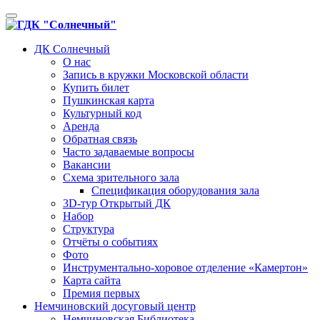
Toggle
navigation
ДК Солнечный
О нас
Запись в кружки Московской области
Купить билет
Пушкинская карта
Культурный код
Аренда
Обратная связь
Часто задаваемые вопросы
Вакансии
Схема зрительного зала
Спецификация оборудования зала
3D-тур Открытый ДК
Набор
Структура
Отчёты о событиях
Фото
Инструментально-хоровое отделение «Камертон»
Карта сайта
Премия первых
Немчиновский досуговый центр
Немчиновская Библиотека