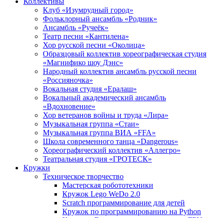
Коллективы
Клуб «Изумрудный город»
Фольклорный ансамбль «Родник»
Ансамбль «Ручеёк»
Театр песни «Кантилена»
Хор русской песни «Околица»
Образцовый коллектив хореографическая студия
«Магнифико шоу Дэнс»
Народный коллектив ансамбль русской песни
«Россияночка»
Вокальная студия «Ералаш»
Вокальный академический ансамбль
«Вдохновение»
Хор ветеранов войны и труда «Лира»
Музыкальная группа «Стаи»
Музыкальная группа ВИА «FFA»
Школа современного танца «Dangerous»
Хореографический коллектив «Аллегро»
Театральная студия «ГРОТЕСК»
Кружки
Техническое творчество
Мастерская робототехники
Кружок Lego WeDo 2.0
Scratch программирование для детей
Кружок по программированию на Python