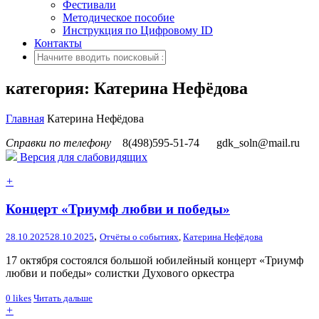
Фестивали
Методическое пособие
Инструкция по Цифровому ID
Контакты
категория: Катерина Нефёдова
Главная
Катерина Нефёдова
Справки по телефону
8(498)595-51-74
gdk_soln@mail.ru
Версия для слабовидящих
+
Концерт «Триумф любви и победы»
,
28.10.2025
28.10.2025
Отчёты о событиях
,
Катерина Нефёдова
17 октября состоялся большой юбилейный концерт «Триумф
любви и победы» солистки Духового оркестра
0
likes
Читать дальше
+