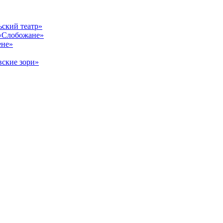
ский театр»
«Слобожане»
ене»
ские зори»