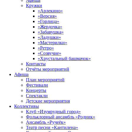
Афиша
Кружки
«Арлекино»
«Версия»
«Горлица»
«Жердочка»
«Забавушка»
«Ладушки»
«Мастерилки»
«Ретро»
«Созвучие»
«Хрустальный башмачок»
Контакты
Отчёты мероприятий
Афиша
План мероприятий
Фестивали
Концерты
Спектакли
Детские мероприятия
Коллективы
Клуб «Изумрудный город»
Фольклорный ансамбль «Родник»
Ансамбль «Ручеёк»
Театр песни «Кантилена»