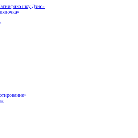
Магнифико шоу Дэнс»
сияночка»
»
отирование»
я»