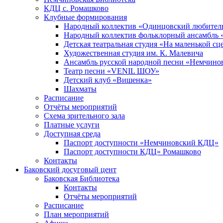
КДЦ с. Ромашково
Клубные формирования
Народный коллектив «Одинцовский любитель
Народный коллектив фольклорный ансамбль 
Детская театральная студия «На маленькой сц
Художественная студия им. К. Малевича
Ансамбль русской народной песни «Немчинов
Театр песни «VENIL ШОУ»
Детский клуб «Вишенка»
Шахматы
Расписание
Отчёты мероприятий
Схема зрительного зала
Платные услуги
Доступная среда
Паспорт доступности «Немчиновский КДЦ»
Паспорт доступности КДЦ» Ромашково
Контакты
Баковский досуговый цент
Баковская Библиотека
Контакты
Отчёты мероприятий
Расписание
План мероприятий