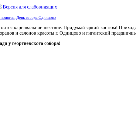
Версия для слабовидящих
оприятия
,
День города Одинцово
стоится карнавальное шествие. Придумай яркий костюм! Приходи
торанов и салонов красоты г. Одинцово и гигантский праздничны
ади у георгиевского собора!