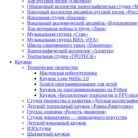
Хор русской песни «Околица»
Образцовый коллектив хореографическая студия «
Народный коллектив ансамбль русской песни «Рос
Вокальная студия «Ералаш»
Вокальный академический ансамбль «Вдохновение
Хор ветеранов войны и труда «Лира»
Музыкальная группа «Стаи»
Музыкальная группа ВИА «FFA»
Школа современного танца «Dangerous»
Хореографический коллектив «Аллегро»
Театральная студия «ГРОТЕСК»
Кружки
Техническое творчество
Мастерская робототехники
Кружок Lego WeDo 2.0
Scratch программирование для детей
Кружок по программированию на Python
Кружок «Беспилотные технологии и FPV-пил
Студия творчества и развития «Детская каллиграфи
Детский театральный кружок «Рампа-Рампусики»
Группа здоровья «Радость движения»
Студия декоративно — прикладного искусства
Детский вокальный кружок
ИЗОстудия
Шахматный кружок