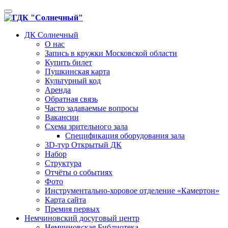
Toggle
navigation
ДК Солнечный
О нас
Запись в кружки Московской области
Купить билет
Пушкинская карта
Культурный код
Аренда
Обратная связь
Часто задаваемые вопросы
Вакансии
Схема зрительного зала
Спецификация оборудования зала
3D-тур Открытый ДК
Набор
Структура
Отчёты о событиях
Фото
Инструментально-хоровое отделение «Камертон»
Карта сайта
Премия первых
Немчиновский досуговый центр
Немчиновская Библиотека