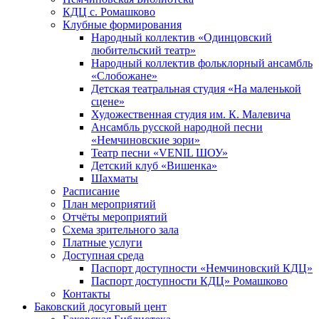
КДЦ с. Ромашково
Клубные формирования
Народный коллектив «Одинцовский
любительский театр»
Народный коллектив фольклорный ансамбль
«Слобожане»
Детская театральная студия «На маленькой
сцене»
Художественная студия им. К. Малевича
Ансамбль русской народной песни
«Немчиновские зори»
Театр песни «VENIL ШОУ»
Детский клуб «Вишенка»
Шахматы
Расписание
План мероприятий
Отчёты мероприятий
Схема зрительного зала
Платные услуги
Доступная среда
Паспорт доступности «Немчиновский КДЦ»
Паспорт доступности КДЦ» Ромашково
Контакты
Баковский досуговый цент