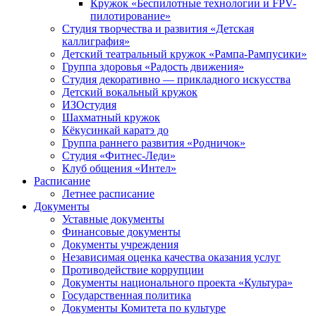
Кружок «Беспилотные технологии и FPV-
пилотирование»
Студия творчества и развития «Детская
каллиграфия»
Детский театральный кружок «Рампа-Рампусики»
Группа здоровья «Радость движения»
Студия декоративно — прикладного искусства
Детский вокальный кружок
ИЗОстудия
Шахматный кружок
Кёкусинкай каратэ до
Группа раннего развития «Родничок»
Cтудия «Фитнес-Леди»
Клуб общения «Интел»
Расписание
Летнее расписание
Документы
Уставные документы
Финансовые документы
Документы учреждения
Независимая оценка качества оказания услуг
Противодействие коррупции
Документы национального проекта «Культура»
Государственная политика
Документы Комитета по культуре