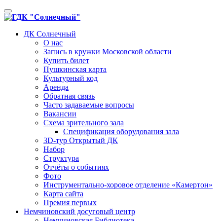
Toggle
navigation
ДК Солнечный
О нас
Запись в кружки Московской области
Купить билет
Пушкинская карта
Культурный код
Аренда
Обратная связь
Часто задаваемые вопросы
Вакансии
Схема зрительного зала
Спецификация оборудования зала
3D-тур Открытый ДК
Набор
Структура
Отчёты о событиях
Фото
Инструментально-хоровое отделение «Камертон»
Карта сайта
Премия первых
Немчиновский досуговый центр
Немчиновская Библиотека