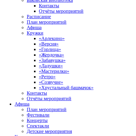
Баковская Библиотека
Контакты
Отчёты мероприятий
Расписание
План мероприятий
Афиша
Кружки
«Арлекино»
«Версия»
«Горлица»
«Жердочка»
«Забавушка»
«Ладушки»
«Мастерилки»
«Ретро»
«Созвучие»
«Хрустальный башмачок»
Контакты
Отчёты мероприятий
Афиша
План мероприятий
Фестивали
Концерты
Спектакли
Детские мероприятия