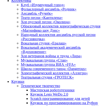
Коллективы
Клуб «Изумрудный город»
Фольклорный ансамбль «Родник»
Ансамбль «Ручеёк»
Театр песни «Кантилена»
Хор русской песни «Околица»
Образцовый коллектив хореографическая студия
«Магнифико шоу Дэнс»
Народный коллектив ансамбль русской песни
«Россияночка»
Вокальная студия «Ералаш»
Вокальный академический ансамбль
«Вдохновение»
Хор ветеранов войны и труда «Лира»
Музыкальная группа «Стаи»
Музыкальная группа ВИА «FFA»
Школа современного танца «Dangerous»
Хореографический коллектив «Аллегро»
Театральная студия «ГРОТЕСК»
Кружки
Техническое творчество
Мастерская робототехники
Кружок Lego WeDo 2.0
Scratch программирование для детей
Кружок по программированию на Python