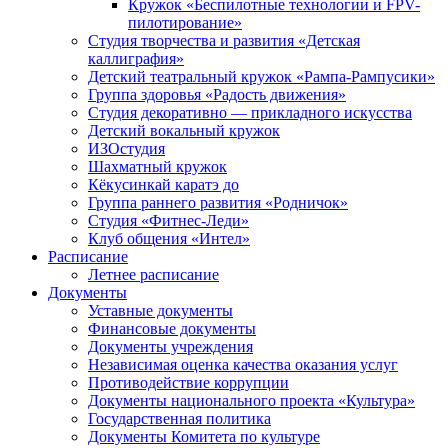
Кружок «Беспилотные технологии и FPV-
пилотирование»
Студия творчества и развития «Детская
каллиграфия»
Детский театральный кружок «Рампа-Рампусики»
Группа здоровья «Радость движения»
Студия декоративно — прикладного искусства
Детский вокальный кружок
ИЗОстудия
Шахматный кружок
Кёкусинкай каратэ до
Группа раннего развития «Родничок»
Cтудия «Фитнес-Леди»
Клуб общения «Интел»
Расписание
Летнее расписание
Документы
Уставные документы
Финансовые документы
Документы учреждения
Независимая оценка качества оказания услуг
Противодействие коррупции
Документы национального проекта «Культура»
Государственная политика
Документы Комитета по культуре