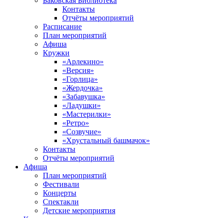
Баковская Библиотека
Контакты
Отчёты мероприятий
Расписание
План мероприятий
Афиша
Кружки
«Арлекино»
«Версия»
«Горлица»
«Жердочка»
«Забавушка»
«Ладушки»
«Мастерилки»
«Ретро»
«Созвучие»
«Хрустальный башмачок»
Контакты
Отчёты мероприятий
Афиша
План мероприятий
Фестивали
Концерты
Спектакли
Детские мероприятия