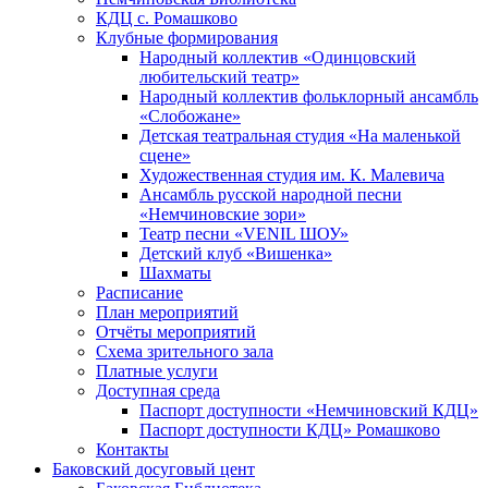
КДЦ с. Ромашково
Клубные формирования
Народный коллектив «Одинцовский
любительский театр»
Народный коллектив фольклорный ансамбль
«Слобожане»
Детская театральная студия «На маленькой
сцене»
Художественная студия им. К. Малевича
Ансамбль русской народной песни
«Немчиновские зори»
Театр песни «VENIL ШОУ»
Детский клуб «Вишенка»
Шахматы
Расписание
План мероприятий
Отчёты мероприятий
Схема зрительного зала
Платные услуги
Доступная среда
Паспорт доступности «Немчиновский КДЦ»
Паспорт доступности КДЦ» Ромашково
Контакты
Баковский досуговый цент