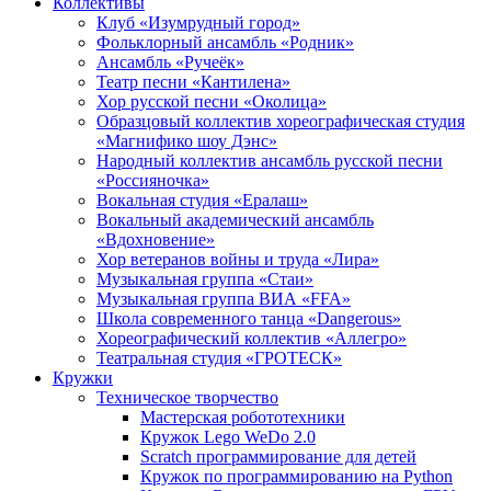
Коллективы
Клуб «Изумрудный город»
Фольклорный ансамбль «Родник»
Ансамбль «Ручеёк»
Театр песни «Кантилена»
Хор русской песни «Околица»
Образцовый коллектив хореографическая студия
«Магнифико шоу Дэнс»
Народный коллектив ансамбль русской песни
«Россияночка»
Вокальная студия «Ералаш»
Вокальный академический ансамбль
«Вдохновение»
Хор ветеранов войны и труда «Лира»
Музыкальная группа «Стаи»
Музыкальная группа ВИА «FFA»
Школа современного танца «Dangerous»
Хореографический коллектив «Аллегро»
Театральная студия «ГРОТЕСК»
Кружки
Техническое творчество
Мастерская робототехники
Кружок Lego WeDo 2.0
Scratch программирование для детей
Кружок по программированию на Python