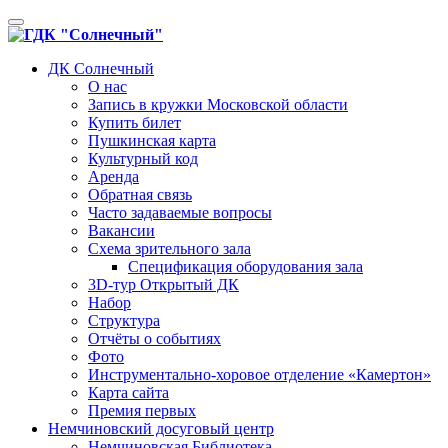
Toggle
navigation
ДК Солнечный
О нас
Запись в кружки Московской области
Купить билет
Пушкинская карта
Культурный код
Аренда
Обратная связь
Часто задаваемые вопросы
Вакансии
Схема зрительного зала
Спецификация оборудования зала
3D-тур Открытый ДК
Набор
Структура
Отчёты о событиях
Фото
Инструментально-хоровое отделение «Камертон»
Карта сайта
Премия первых
Немчиновский досуговый центр
Немчиновская Библиотека