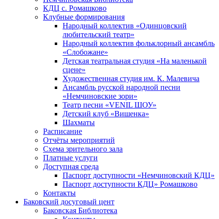
КДЦ с. Ромашково
Клубные формирования
Народный коллектив «Одинцовский
любительский театр»
Народный коллектив фольклорный ансамбль
«Слобожане»
Детская театральная студия «На маленькой
сцене»
Художественная студия им. К. Малевича
Ансамбль русской народной песни
«Немчиновские зори»
Театр песни «VENIL ШОУ»
Детский клуб «Вишенка»
Шахматы
Расписание
Отчёты мероприятий
Схема зрительного зала
Платные услуги
Доступная среда
Паспорт доступности «Немчиновский КДЦ»
Паспорт доступности КДЦ» Ромашково
Контакты
Баковский досуговый цент
Баковская Библиотека