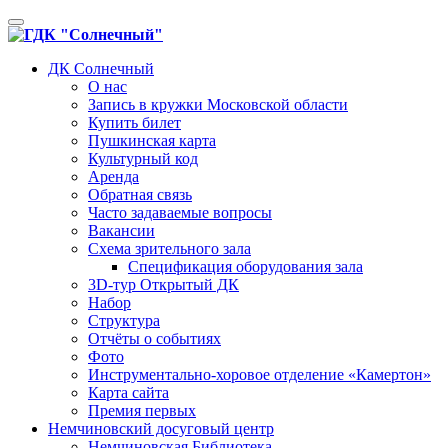
Toggle
navigation
ДК Солнечный
О нас
Запись в кружки Московской области
Купить билет
Пушкинская карта
Культурный код
Аренда
Обратная связь
Часто задаваемые вопросы
Вакансии
Схема зрительного зала
Спецификация оборудования зала
3D-тур Открытый ДК
Набор
Структура
Отчёты о событиях
Фото
Инструментально-хоровое отделение «Камертон»
Карта сайта
Премия первых
Немчиновский досуговый центр
Немчиновская Библиотека