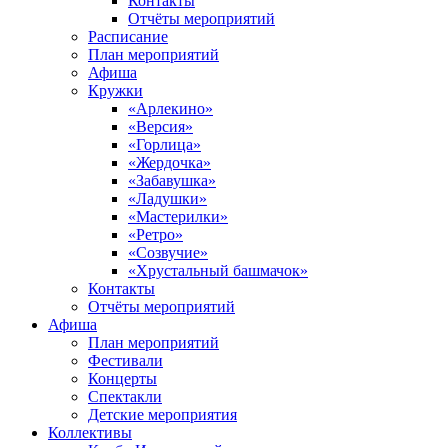
Контакты
Отчёты мероприятий
Расписание
План мероприятий
Афиша
Кружки
«Арлекино»
«Версия»
«Горлица»
«Жердочка»
«Забавушка»
«Ладушки»
«Мастерилки»
«Ретро»
«Созвучие»
«Хрустальный башмачок»
Контакты
Отчёты мероприятий
Афиша
План мероприятий
Фестивали
Концерты
Спектакли
Детские мероприятия
Коллективы