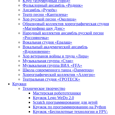
Клуб «Изумрудный город»
Фольклорный ансамбль «Родник»
Ансамбль «Ручеёк»
Театр песни «Кантилена»
Хор русской песни «Околица»
Образцовый коллектив хореографическая студия
«Магнифико шоу Дэнс»
Народный коллектив ансамбль русской песни
«Россияночка»
Вокальная студия «Ералаш»
Вокальный академический ансамбль
«Вдохновение»
Хор ветеранов войны и труда «Лира»
Музыкальная группа «Стаи»
Музыкальная группа ВИА «FFA»
Школа современного танца «Dangerous»
Хореографический коллектив «Аллегро»
Театральная студия «ГРОТЕСК»
Кружки
Техническое творчество
Мастерская робототехники
Кружок Lego WeDo 2.0
Scratch программирование для детей
Кружок по программированию на Python
Кружок «Беспилотные технологии и FPV-