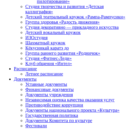
пилотирование»
Студия творчества и развития «Детская
каллиграфия»
Детский театральный кружок «Рампа-Рампусики»
Группа здоровья «Радость движения»
Студия декоративно — прикладного искусства
Детский вокальный кружок
ИЗОстудия
Шахматный кружок
Кёкусинкай каратэ до
Группа раннего развития «Родничок»
Cтудия «Фитнес-Леди»
Клуб общения «Интел»
Расписание
Летнее расписание
Документы
Уставные документы
Финансовые документы
Документы учреждения
Независимая оценка качества оказания услуг
Противодействие коррупции
Документы национального проекта «Культура»
Государственная политика
Документы Комитета по культуре
Фестивали