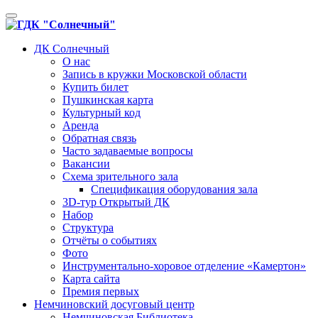
Toggle
navigation
ДК Солнечный
О нас
Запись в кружки Московской области
Купить билет
Пушкинская карта
Культурный код
Аренда
Обратная связь
Часто задаваемые вопросы
Вакансии
Схема зрительного зала
Спецификация оборудования зала
3D-тур Открытый ДК
Набор
Структура
Отчёты о событиях
Фото
Инструментально-хоровое отделение «Камертон»
Карта сайта
Премия первых
Немчиновский досуговый центр
Немчиновская Библиотека