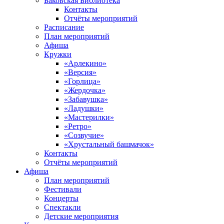
Баковская Библиотека
Контакты
Отчёты мероприятий
Расписание
План мероприятий
Афиша
Кружки
«Арлекино»
«Версия»
«Горлица»
«Жердочка»
«Забавушка»
«Ладушки»
«Мастерилки»
«Ретро»
«Созвучие»
«Хрустальный башмачок»
Контакты
Отчёты мероприятий
Афиша
План мероприятий
Фестивали
Концерты
Спектакли
Детские мероприятия