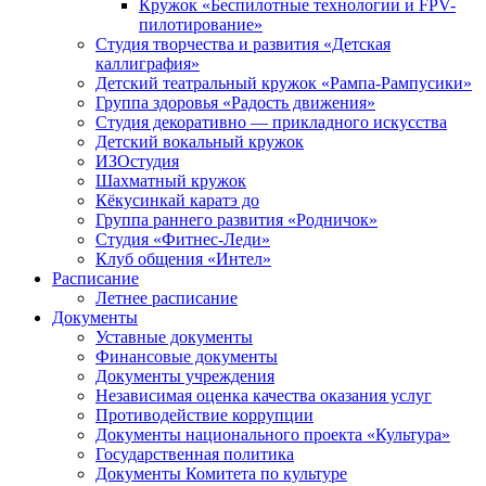
Кружок «Беспилотные технологии и FPV-
пилотирование»
Студия творчества и развития «Детская
каллиграфия»
Детский театральный кружок «Рампа-Рампусики»
Группа здоровья «Радость движения»
Студия декоративно — прикладного искусства
Детский вокальный кружок
ИЗОстудия
Шахматный кружок
Кёкусинкай каратэ до
Группа раннего развития «Родничок»
Cтудия «Фитнес-Леди»
Клуб общения «Интел»
Расписание
Летнее расписание
Документы
Уставные документы
Финансовые документы
Документы учреждения
Независимая оценка качества оказания услуг
Противодействие коррупции
Документы национального проекта «Культура»
Государственная политика
Документы Комитета по культуре