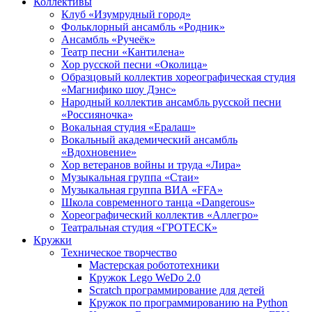
Коллективы
Клуб «Изумрудный город»
Фольклорный ансамбль «Родник»
Ансамбль «Ручеёк»
Театр песни «Кантилена»
Хор русской песни «Околица»
Образцовый коллектив хореографическая студия
«Магнифико шоу Дэнс»
Народный коллектив ансамбль русской песни
«Россияночка»
Вокальная студия «Ералаш»
Вокальный академический ансамбль
«Вдохновение»
Хор ветеранов войны и труда «Лира»
Музыкальная группа «Стаи»
Музыкальная группа ВИА «FFA»
Школа современного танца «Dangerous»
Хореографический коллектив «Аллегро»
Театральная студия «ГРОТЕСК»
Кружки
Техническое творчество
Мастерская робототехники
Кружок Lego WeDo 2.0
Scratch программирование для детей
Кружок по программированию на Python