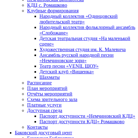
КДЦ с. Ромашково
Клубные формирования
Народный коллектив «Одинцовский
любительский театр»
Народный коллектив фольклорный ансамбль
«Слобожане»
Детская театральная студия «На маленькой
сцене»
Художественная студия им. К. Малевича
Ансамбль русской народной песни
«Немчиновские зори»
Театр песни «VENIL ШОУ»
Детский клуб «Вишенка»
Шахматы
Расписание
План мероприятий
Отчёты мероприятий
Схема зрительного зала
Платные услуги
Доступная среда
Паспорт доступности «Немчиновский КДЦ»
Паспорт доступности КДЦ» Ромашково
Контакты
Баковский досуговый цент