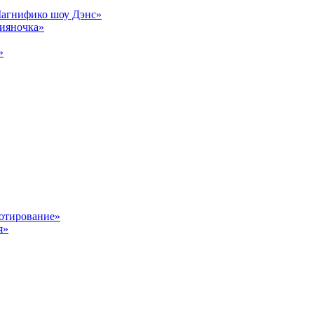
Магнифико шоу Дэнс»
сияночка»
»
отирование»
я»