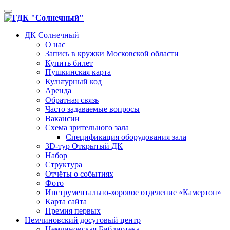
Toggle
navigation
ДК Солнечный
О нас
Запись в кружки Московской области
Купить билет
Пушкинская карта
Культурный код
Аренда
Обратная связь
Часто задаваемые вопросы
Вакансии
Схема зрительного зала
Спецификация оборудования зала
3D-тур Открытый ДК
Набор
Структура
Отчёты о событиях
Фото
Инструментально-хоровое отделение «Камертон»
Карта сайта
Премия первых
Немчиновский досуговый центр
Немчиновская Библиотека