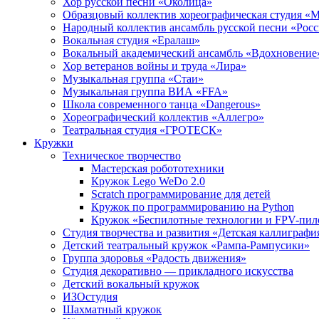
Хор русской песни «Околица»
Образцовый коллектив хореографическая студия «
Народный коллектив ансамбль русской песни «Рос
Вокальная студия «Ералаш»
Вокальный академический ансамбль «Вдохновение
Хор ветеранов войны и труда «Лира»
Музыкальная группа «Стаи»
Музыкальная группа ВИА «FFA»
Школа современного танца «Dangerous»
Хореографический коллектив «Аллегро»
Театральная студия «ГРОТЕСК»
Кружки
Техническое творчество
Мастерская робототехники
Кружок Lego WeDo 2.0
Scratch программирование для детей
Кружок по программированию на Python
Кружок «Беспилотные технологии и FPV-пил
Студия творчества и развития «Детская каллиграфи
Детский театральный кружок «Рампа-Рампусики»
Группа здоровья «Радость движения»
Студия декоративно — прикладного искусства
Детский вокальный кружок
ИЗОстудия
Шахматный кружок