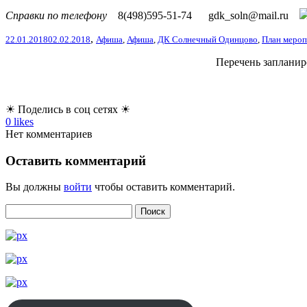
Справки по телефону
8(498)595-51-74
gdk_soln@mail.ru
,
22.01.2018
02.02.2018
Афиша
,
Афиша
,
ДК Солнечный Одинцово
,
План меро
Перечень запланир
☀ Поделись в соц сетях ☀
0
likes
Нет комментариев
Оставить комментарий
Вы должны
войти
чтобы оставить комментарий.