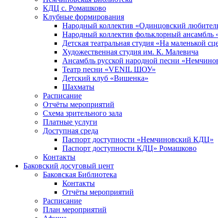
КДЦ с. Ромашково
Клубные формирования
Народный коллектив «Одинцовский любитель
Народный коллектив фольклорный ансамбль 
Детская театральная студия «На маленькой сц
Художественная студия им. К. Малевича
Ансамбль русской народной песни «Немчинов
Театр песни «VENIL ШОУ»
Детский клуб «Вишенка»
Шахматы
Расписание
Отчёты мероприятий
Схема зрительного зала
Платные услуги
Доступная среда
Паспорт доступности «Немчиновский КДЦ»
Паспорт доступности КДЦ» Ромашково
Контакты
Баковский досуговый цент
Баковская Библиотека
Контакты
Отчёты мероприятий
Расписание
План мероприятий