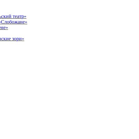
ский театр»
«Слобожане»
ене»
ские зори»