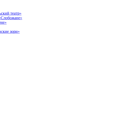
ский театр»
«Слобожане»
ене»
ские зори»