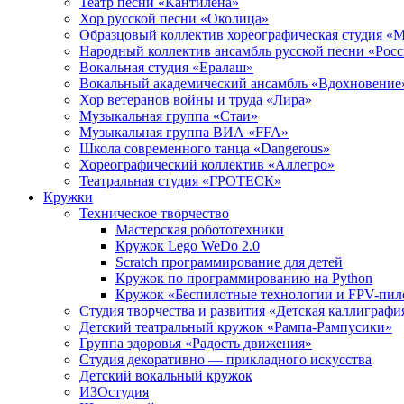
Театр песни «Кантилена»
Хор русской песни «Околица»
Образцовый коллектив хореографическая студия «
Народный коллектив ансамбль русской песни «Рос
Вокальная студия «Ералаш»
Вокальный академический ансамбль «Вдохновение
Хор ветеранов войны и труда «Лира»
Музыкальная группа «Стаи»
Музыкальная группа ВИА «FFA»
Школа современного танца «Dangerous»
Хореографический коллектив «Аллегро»
Театральная студия «ГРОТЕСК»
Кружки
Техническое творчество
Мастерская робототехники
Кружок Lego WeDo 2.0
Scratch программирование для детей
Кружок по программированию на Python
Кружок «Беспилотные технологии и FPV-пил
Студия творчества и развития «Детская каллиграфи
Детский театральный кружок «Рампа-Рампусики»
Группа здоровья «Радость движения»
Студия декоративно — прикладного искусства
Детский вокальный кружок
ИЗОстудия