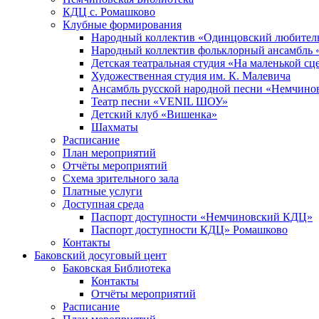
КДЦ с. Ромашково
Клубные формирования
Народный коллектив «Одинцовский любитель
Народный коллектив фольклорный ансамбль 
Детская театральная студия «На маленькой сц
Художественная студия им. К. Малевича
Ансамбль русской народной песни «Немчинов
Театр песни «VENIL ШОУ»
Детский клуб «Вишенка»
Шахматы
Расписание
План мероприятий
Отчёты мероприятий
Схема зрительного зала
Платные услуги
Доступная среда
Паспорт доступности «Немчиновский КДЦ»
Паспорт доступности КДЦ» Ромашково
Контакты
Баковский досуговый цент
Баковская Библиотека
Контакты
Отчёты мероприятий
Расписание