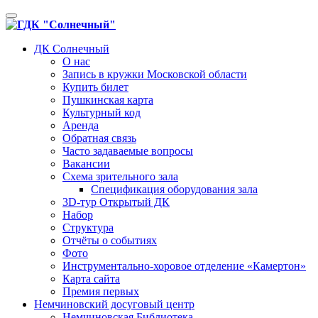
Toggle
navigation
ДК Солнечный
О нас
Запись в кружки Московской области
Купить билет
Пушкинская карта
Культурный код
Аренда
Обратная связь
Часто задаваемые вопросы
Вакансии
Схема зрительного зала
Спецификация оборудования зала
3D-тур Открытый ДК
Набор
Структура
Отчёты о событиях
Фото
Инструментально-хоровое отделение «Камертон»
Карта сайта
Премия первых
Немчиновский досуговый центр
Немчиновская Библиотека