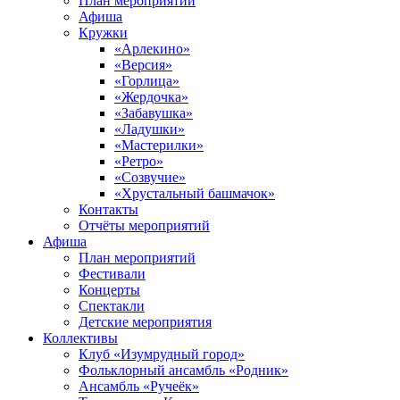
План мероприятий
Афиша
Кружки
«Арлекино»
«Версия»
«Горлица»
«Жердочка»
«Забавушка»
«Ладушки»
«Мастерилки»
«Ретро»
«Созвучие»
«Хрустальный башмачок»
Контакты
Отчёты мероприятий
Афиша
План мероприятий
Фестивали
Концерты
Спектакли
Детские мероприятия
Коллективы
Клуб «Изумрудный город»
Фольклорный ансамбль «Родник»
Ансамбль «Ручеёк»