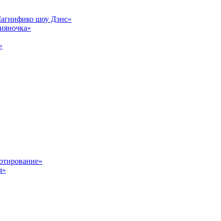
Магнифико шоу Дэнс»
сияночка»
»
отирование»
я»