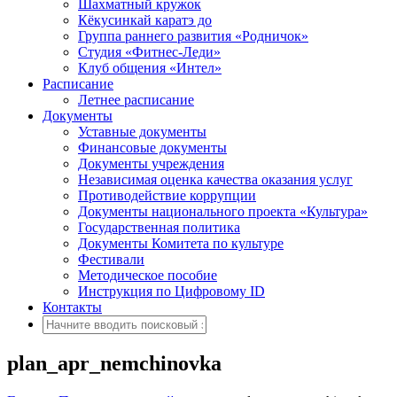
Шахматный кружок
Кёкусинкай каратэ до
Группа раннего развития «Родничок»
Cтудия «Фитнес-Леди»
Клуб общения «Интел»
Расписание
Летнее расписание
Документы
Уставные документы
Финансовые документы
Документы учреждения
Независимая оценка качества оказания услуг
Противодействие коррупции
Документы национального проекта «Культура»
Государственная политика
Документы Комитета по культуре
Фестивали
Методическое пособие
Инструкция по Цифровому ID
Контакты
plan_apr_nemchinovka