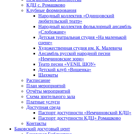
КДЦ с. Ромашково
Клубные формирования
Народный коллектив «Одинцовский
любительский театр»
Народный коллектив фольклорный ансамбль
«Слобожане»
Детская театральная студия «На маленькой
сцене»
Художественная студия им. К. Малевича
Ансамбль русской народной песни
«Немчиновские зори»
Театр песни «VENIL ШОУ»
Детский клуб «Вишенка»
Шахматы
Расписание
План мероприятий
Отчёты мероприятий
Схема зрительного зала
Платные услуги
Доступная среда
Паспорт доступности «Немчиновский КДЦ»
Паспорт доступности КДЦ» Ромашково
Контакты
Баковский досуговый цент