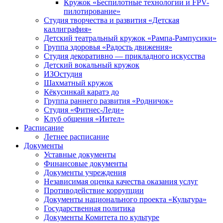
Кружок «Беспилотные технологии и FPV-
пилотирование»
Студия творчества и развития «Детская
каллиграфия»
Детский театральный кружок «Рампа-Рампусики»
Группа здоровья «Радость движения»
Студия декоративно — прикладного искусства
Детский вокальный кружок
ИЗОстудия
Шахматный кружок
Кёкусинкай каратэ до
Группа раннего развития «Родничок»
Cтудия «Фитнес-Леди»
Клуб общения «Интел»
Расписание
Летнее расписание
Документы
Уставные документы
Финансовые документы
Документы учреждения
Независимая оценка качества оказания услуг
Противодействие коррупции
Документы национального проекта «Культура»
Государственная политика
Документы Комитета по культуре