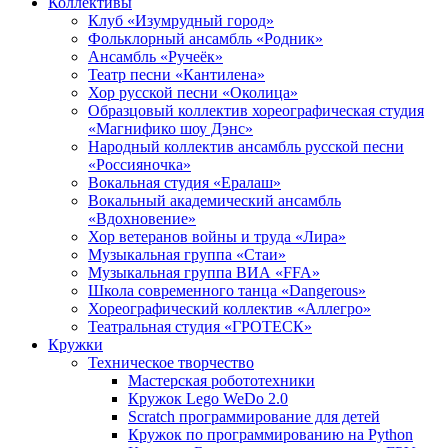
Коллективы
Клуб «Изумрудный город»
Фольклорный ансамбль «Родник»
Ансамбль «Ручеёк»
Театр песни «Кантилена»
Хор русской песни «Околица»
Образцовый коллектив хореографическая студия
«Магнифико шоу Дэнс»
Народный коллектив ансамбль русской песни
«Россияночка»
Вокальная студия «Ералаш»
Вокальный академический ансамбль
«Вдохновение»
Хор ветеранов войны и труда «Лира»
Музыкальная группа «Стаи»
Музыкальная группа ВИА «FFA»
Школа современного танца «Dangerous»
Хореографический коллектив «Аллегро»
Театральная студия «ГРОТЕСК»
Кружки
Техническое творчество
Мастерская робототехники
Кружок Lego WeDo 2.0
Scratch программирование для детей
Кружок по программированию на Python