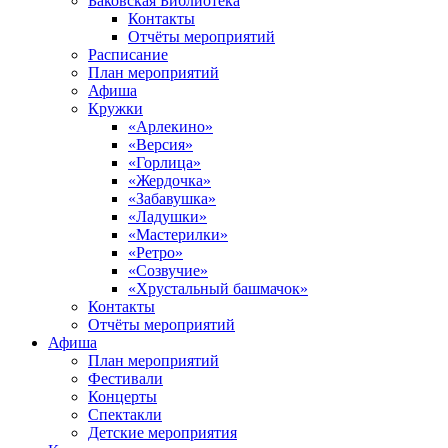
Баковская Библиотека
Контакты
Отчёты мероприятий
Расписание
План мероприятий
Афиша
Кружки
«Арлекино»
«Версия»
«Горлица»
«Жердочка»
«Забавушка»
«Ладушки»
«Мастерилки»
«Ретро»
«Созвучие»
«Хрустальный башмачок»
Контакты
Отчёты мероприятий
Афиша
План мероприятий
Фестивали
Концерты
Спектакли
Детские мероприятия