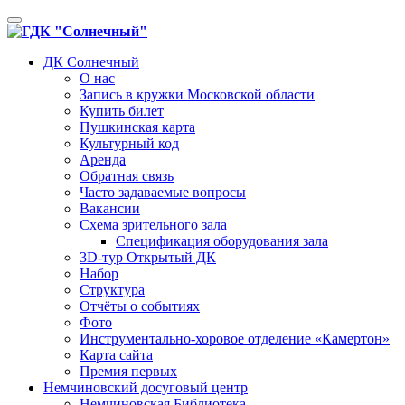
Toggle
navigation
ДК Солнечный
О нас
Запись в кружки Московской области
Купить билет
Пушкинская карта
Культурный код
Аренда
Обратная связь
Часто задаваемые вопросы
Вакансии
Схема зрительного зала
Спецификация оборудования зала
3D-тур Открытый ДК
Набор
Структура
Отчёты о событиях
Фото
Инструментально-хоровое отделение «Камертон»
Карта сайта
Премия первых
Немчиновский досуговый центр
Немчиновская Библиотека