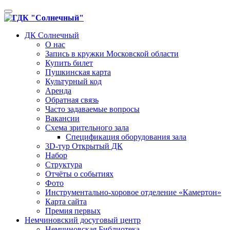
Toggle
navigation
ДК Солнечный
О нас
Запись в кружки Московской области
Купить билет
Пушкинская карта
Культурный код
Аренда
Обратная связь
Часто задаваемые вопросы
Вакансии
Схема зрительного зала
Спецификация оборудования зала
3D-тур Открытый ДК
Набор
Структура
Отчёты о событиях
Фото
Инструментально-хоровое отделение «Камертон»
Карта сайта
Премия первых
Немчиновский досуговый центр
Немчиновская Библиотека