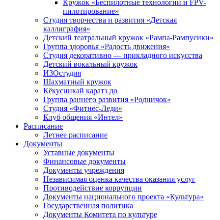
Кружок «Беспилотные технологии и FPV-
пилотирование»
Студия творчества и развития «Детская
каллиграфия»
Детский театральный кружок «Рампа-Рампусики»
Группа здоровья «Радость движения»
Студия декоративно — прикладного искусства
Детский вокальный кружок
ИЗОстудия
Шахматный кружок
Кёкусинкай каратэ до
Группа раннего развития «Родничок»
Cтудия «Фитнес-Леди»
Клуб общения «Интел»
Расписание
Летнее расписание
Документы
Уставные документы
Финансовые документы
Документы учреждения
Независимая оценка качества оказания услуг
Противодействие коррупции
Документы национального проекта «Культура»
Государственная политика
Документы Комитета по культуре