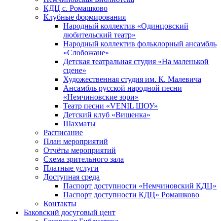
КДЦ с. Ромашково
Клубные формирования
Народный коллектив «Одинцовский
любительский театр»
Народный коллектив фольклорный ансамбль
«Слобожане»
Детская театральная студия «На маленькой
сцене»
Художественная студия им. К. Малевича
Ансамбль русской народной песни
«Немчиновские зори»
Театр песни «VENIL ШОУ»
Детский клуб «Вишенка»
Шахматы
Расписание
План мероприятий
Отчёты мероприятий
Схема зрительного зала
Платные услуги
Доступная среда
Паспорт доступности «Немчиновский КДЦ»
Паспорт доступности КДЦ» Ромашково
Контакты
Баковский досуговый цент