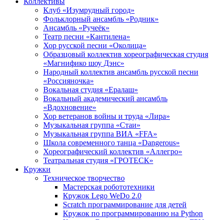
Коллективы
Клуб «Изумрудный город»
Фольклорный ансамбль «Родник»
Ансамбль «Ручеёк»
Театр песни «Кантилена»
Хор русской песни «Околица»
Образцовый коллектив хореографическая студия
«Магнифико шоу Дэнс»
Народный коллектив ансамбль русской песни
«Россияночка»
Вокальная студия «Ералаш»
Вокальный академический ансамбль
«Вдохновение»
Хор ветеранов войны и труда «Лира»
Музыкальная группа «Стаи»
Музыкальная группа ВИА «FFA»
Школа современного танца «Dangerous»
Хореографический коллектив «Аллегро»
Театральная студия «ГРОТЕСК»
Кружки
Техническое творчество
Мастерская робототехники
Кружок Lego WeDo 2.0
Scratch программирование для детей
Кружок по программированию на Python