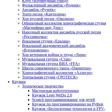
Клуб «Изумрудный город»
Фольклорный ансамбль «Родник»
Ансамбль «Ручеёк»
Театр песни «Кантилена»
Хор русской песни «Околица»
Образцовый коллектив хореографическая студия
«Магнифико шоу Дэнс»
Народный коллектив ансамбль русской песни
«Россияночка»
Вокальная студия «Ералаш»
Вокальный академический ансамбль
«Вдохновение»
Хор ветеранов войны и труда «Лира»
Музыкальная группа «Стаи»
Музыкальная группа ВИА «FFA»
Школа современного танца «Dangerous»
Хореографический коллектив «Аллегро»
Театральная студия «ГРОТЕСК»
Кружки
Техническое творчество
Мастерская робототехники
Кружок Lego WeDo 2.0
Scratch программирование для детей
Кружок по программированию на Python
Кружок «Беспилотные технологии и FPV-