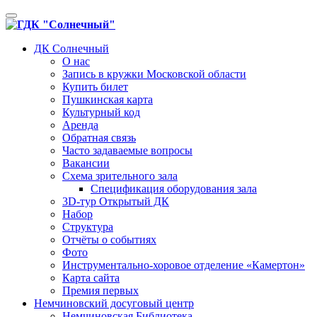
Toggle
navigation
ДК Солнечный
О нас
Запись в кружки Московской области
Купить билет
Пушкинская карта
Культурный код
Аренда
Обратная связь
Часто задаваемые вопросы
Вакансии
Схема зрительного зала
Спецификация оборудования зала
3D-тур Открытый ДК
Набор
Структура
Отчёты о событиях
Фото
Инструментально-хоровое отделение «Камертон»
Карта сайта
Премия первых
Немчиновский досуговый центр
Немчиновская Библиотека