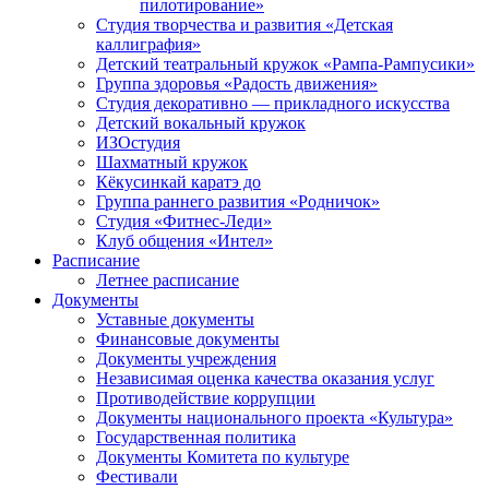
пилотирование»
Студия творчества и развития «Детская
каллиграфия»
Детский театральный кружок «Рампа-Рампусики»
Группа здоровья «Радость движения»
Студия декоративно — прикладного искусства
Детский вокальный кружок
ИЗОстудия
Шахматный кружок
Кёкусинкай каратэ до
Группа раннего развития «Родничок»
Cтудия «Фитнес-Леди»
Клуб общения «Интел»
Расписание
Летнее расписание
Документы
Уставные документы
Финансовые документы
Документы учреждения
Независимая оценка качества оказания услуг
Противодействие коррупции
Документы национального проекта «Культура»
Государственная политика
Документы Комитета по культуре
Фестивали