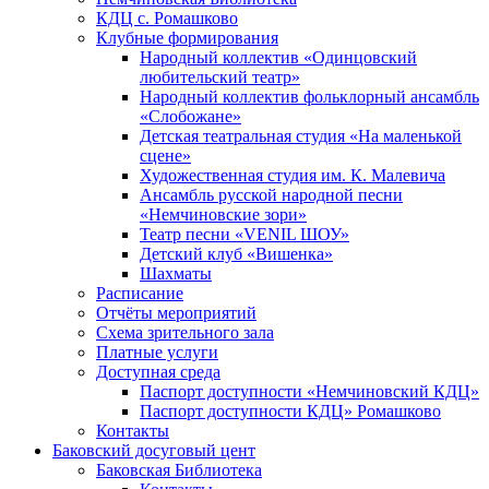
КДЦ с. Ромашково
Клубные формирования
Народный коллектив «Одинцовский
любительский театр»
Народный коллектив фольклорный ансамбль
«Слобожане»
Детская театральная студия «На маленькой
сцене»
Художественная студия им. К. Малевича
Ансамбль русской народной песни
«Немчиновские зори»
Театр песни «VENIL ШОУ»
Детский клуб «Вишенка»
Шахматы
Расписание
Отчёты мероприятий
Схема зрительного зала
Платные услуги
Доступная среда
Паспорт доступности «Немчиновский КДЦ»
Паспорт доступности КДЦ» Ромашково
Контакты
Баковский досуговый цент
Баковская Библиотека