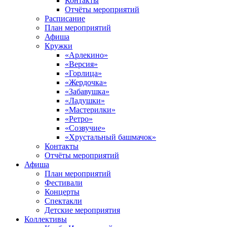
Контакты
Отчёты мероприятий
Расписание
План мероприятий
Афиша
Кружки
«Арлекино»
«Версия»
«Горлица»
«Жердочка»
«Забавушка»
«Ладушки»
«Мастерилки»
«Ретро»
«Созвучие»
«Хрустальный башмачок»
Контакты
Отчёты мероприятий
Афиша
План мероприятий
Фестивали
Концерты
Спектакли
Детские мероприятия
Коллективы