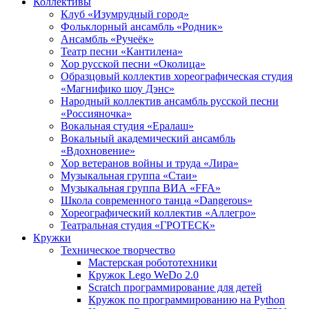
Коллективы
Клуб «Изумрудный город»
Фольклорный ансамбль «Родник»
Ансамбль «Ручеёк»
Театр песни «Кантилена»
Хор русской песни «Околица»
Образцовый коллектив хореографическая студия
«Магнифико шоу Дэнс»
Народный коллектив ансамбль русской песни
«Россияночка»
Вокальная студия «Ералаш»
Вокальный академический ансамбль
«Вдохновение»
Хор ветеранов войны и труда «Лира»
Музыкальная группа «Стаи»
Музыкальная группа ВИА «FFA»
Школа современного танца «Dangerous»
Хореографический коллектив «Аллегро»
Театральная студия «ГРОТЕСК»
Кружки
Техническое творчество
Мастерская робототехники
Кружок Lego WeDo 2.0
Scratch программирование для детей
Кружок по программированию на Python