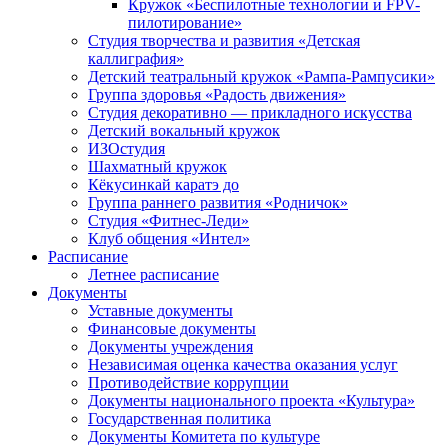
Кружок «Беспилотные технологии и FPV-
пилотирование»
Студия творчества и развития «Детская
каллиграфия»
Детский театральный кружок «Рампа-Рампусики»
Группа здоровья «Радость движения»
Студия декоративно — прикладного искусства
Детский вокальный кружок
ИЗОстудия
Шахматный кружок
Кёкусинкай каратэ до
Группа раннего развития «Родничок»
Cтудия «Фитнес-Леди»
Клуб общения «Интел»
Расписание
Летнее расписание
Документы
Уставные документы
Финансовые документы
Документы учреждения
Независимая оценка качества оказания услуг
Противодействие коррупции
Документы национального проекта «Культура»
Государственная политика
Документы Комитета по культуре