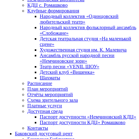
КДЦ с. Ромашково
Клубные формирования
Народный коллектив «Одинцовский
любительский театр»
Народный коллектив фольклорный ансамбль
«Слобожане»
Детская театральная студия «На маленькой
сцене»
Художественная студия им. К. Малевича
Ансамбль русской народной песни
«Немчиновские зори»
Театр песни «VENIL ШОУ»
Детский клуб «Вишенка»
Шахматы
Расписание
План мероприятий
Отчёты мероприятий
Схема зрительного зала
Платные услуги
Доступная среда
Паспорт доступности «Немчиновский КДЦ»
Паспорт доступности КДЦ» Ромашково
Контакты
Баковский досуговый цент