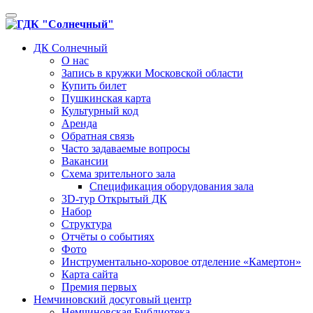
Toggle
navigation
ДК Солнечный
О нас
Запись в кружки Московской области
Купить билет
Пушкинская карта
Культурный код
Аренда
Обратная связь
Часто задаваемые вопросы
Вакансии
Схема зрительного зала
Спецификация оборудования зала
3D-тур Открытый ДК
Набор
Структура
Отчёты о событиях
Фото
Инструментально-хоровое отделение «Камертон»
Карта сайта
Премия первых
Немчиновский досуговый центр
Немчиновская Библиотека