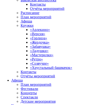
Баковская Библиотека
Контакты
Отчёты мероприятий
Расписание
План мероприятий
Афиша
Кружки
«Арлекино»
«Версия»
«Горлица»
«Жердочка»
«Забавушка»
«Ладушки»
«Мастерилки»
«Ретро»
«Созвучие»
«Хрустальный башмачок»
Контакты
Отчёты мероприятий
Афиша
План мероприятий
Фестивали
Концерты
Спектакли
Детские мероприятия