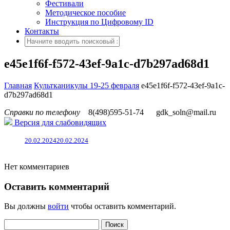
Фестивали
Методическое пособие
Инструкция по Цифровому ID
Контакты
e45e1f6f-f572-43ef-9a1c-d7b297ad68d1
Главная
Культканикулы 19-25 февраля
e45e1f6f-f572-43ef-9a1c-
d7b297ad68d1
Справки по телефону
8(498)595-51-74
gdk_soln@mail.ru
Версия для слабовидящих
20.02.2024
20.02.2024
Нет комментариев
Оставить комментарий
Вы должны
войти
чтобы оставить комментарий.