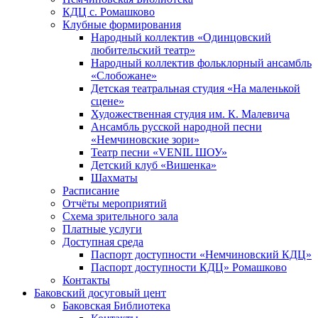
КДЦ с. Ромашково
Клубные формирования
Народный коллектив «Одинцовский
любительский театр»
Народный коллектив фольклорный ансамбль
«Слобожане»
Детская театральная студия «На маленькой
сцене»
Художественная студия им. К. Малевича
Ансамбль русской народной песни
«Немчиновские зори»
Театр песни «VENIL ШОУ»
Детский клуб «Вишенка»
Шахматы
Расписание
Отчёты мероприятий
Схема зрительного зала
Платные услуги
Доступная среда
Паспорт доступности «Немчиновский КДЦ»
Паспорт доступности КДЦ» Ромашково
Контакты
Баковский досуговый цент
Баковская Библиотека