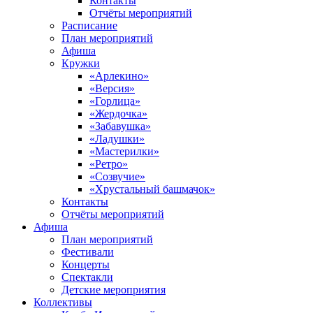
Контакты
Отчёты мероприятий
Расписание
План мероприятий
Афиша
Кружки
«Арлекино»
«Версия»
«Горлица»
«Жердочка»
«Забавушка»
«Ладушки»
«Мастерилки»
«Ретро»
«Созвучие»
«Хрустальный башмачок»
Контакты
Отчёты мероприятий
Афиша
План мероприятий
Фестивали
Концерты
Спектакли
Детские мероприятия
Коллективы