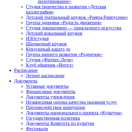
пилотирование»
Студия творчества и развития «Детская
каллиграфия»
Детский театральный кружок «Рампа-Рампусики»
Группа здоровья «Радость движения»
Студия декоративно — прикладного искусства
Детский вокальный кружок
ИЗОстудия
Шахматный кружок
Кёкусинкай каратэ до
Группа раннего развития «Родничок»
Cтудия «Фитнес-Леди»
Клуб общения «Интел»
Расписание
Летнее расписание
Документы
Уставные документы
Финансовые документы
Документы учреждения
Независимая оценка качества оказания услуг
Противодействие коррупции
Документы национального проекта «Культура»
Государственная политика
Документы Комитета по культуре
Фестивали