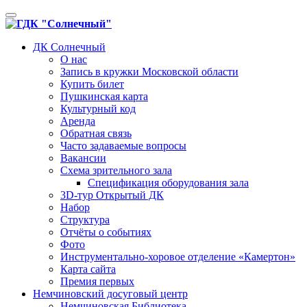
Toggle
navigation
ДК Солнечный
О нас
Запись в кружки Московской области
Купить билет
Пушкинская карта
Культурный код
Аренда
Обратная связь
Часто задаваемые вопросы
Вакансии
Схема зрительного зала
Спецификация оборудования зала
3D-тур Открытый ДК
Набор
Структура
Отчёты о событиях
Фото
Инструментально-хоровое отделение «Камертон»
Карта сайта
Премия первых
Немчиновский досуговый центр
Немчиновская Библиотека