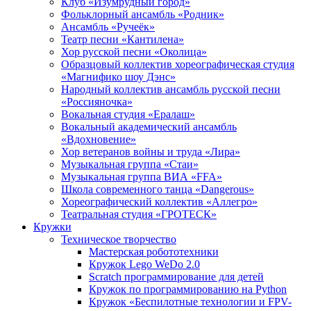
Клуб «Изумрудный город»
Фольклорный ансамбль «Родник»
Ансамбль «Ручеёк»
Театр песни «Кантилена»
Хор русской песни «Околица»
Образцовый коллектив хореографическая студия
«Магнифико шоу Дэнс»
Народный коллектив ансамбль русской песни
«Россияночка»
Вокальная студия «Ералаш»
Вокальный академический ансамбль
«Вдохновение»
Хор ветеранов войны и труда «Лира»
Музыкальная группа «Стаи»
Музыкальная группа ВИА «FFA»
Школа современного танца «Dangerous»
Хореографический коллектив «Аллегро»
Театральная студия «ГРОТЕСК»
Кружки
Техническое творчество
Мастерская робототехники
Кружок Lego WeDo 2.0
Scratch программирование для детей
Кружок по программированию на Python
Кружок «Беспилотные технологии и FPV-