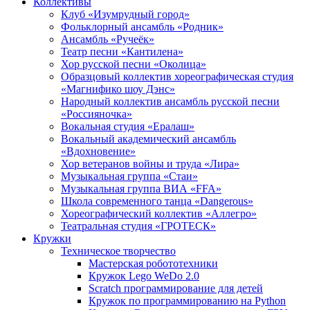
Коллективы
Клуб «Изумрудный город»
Фольклорный ансамбль «Родник»
Ансамбль «Ручеёк»
Театр песни «Кантилена»
Хор русской песни «Околица»
Образцовый коллектив хореографическая студия
«Магнифико шоу Дэнс»
Народный коллектив ансамбль русской песни
«Россияночка»
Вокальная студия «Ералаш»
Вокальный академический ансамбль
«Вдохновение»
Хор ветеранов войны и труда «Лира»
Музыкальная группа «Стаи»
Музыкальная группа ВИА «FFA»
Школа современного танца «Dangerous»
Хореографический коллектив «Аллегро»
Театральная студия «ГРОТЕСК»
Кружки
Техническое творчество
Мастерская робототехники
Кружок Lego WeDo 2.0
Scratch программирование для детей
Кружок по программированию на Python