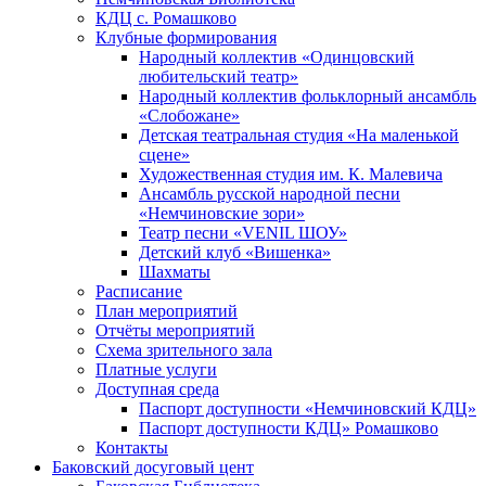
КДЦ с. Ромашково
Клубные формирования
Народный коллектив «Одинцовский
любительский театр»
Народный коллектив фольклорный ансамбль
«Слобожане»
Детская театральная студия «На маленькой
сцене»
Художественная студия им. К. Малевича
Ансамбль русской народной песни
«Немчиновские зори»
Театр песни «VENIL ШОУ»
Детский клуб «Вишенка»
Шахматы
Расписание
План мероприятий
Отчёты мероприятий
Схема зрительного зала
Платные услуги
Доступная среда
Паспорт доступности «Немчиновский КДЦ»
Паспорт доступности КДЦ» Ромашково
Контакты
Баковский досуговый цент