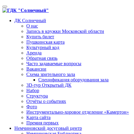
Toggle
navigation
ДК Солнечный
О нас
Запись в кружки Московской области
Купить билет
Пушкинская карта
Культурный код
Аренда
Обратная связь
Часто задаваемые вопросы
Вакансии
Схема зрительного зала
Спецификация оборудования зала
3D-тур Открытый ДК
Набор
Структура
Отчёты о событиях
Фото
Инструментально-хоровое отделение «Камертон»
Карта сайта
Премия первых
Немчиновский досуговый центр
Немчиновская Библиотека