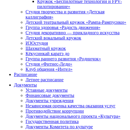
Кружок «Беспилотные технологии и FPV-
пилотирование»
Студия творчества и развития «Детская
каллиграфия»
Детский театральный кружок «Рампа-Рампусики»
Группа здоровья «Радость движения»
Студия декоративно — прикладного искусства
Детский вокальный кружок
ИЗОстудия
Шахматный кружок
Кёкусинкай каратэ до
Группа раннего развития «Родничок»
Cтудия «Фитнес-Леди»
Клуб общения «Интел»
Расписание
Летнее расписание
Документы
Уставные документы
Финансовые документы
Документы учреждения
Независимая оценка качества оказания услуг
Противодействие коррупции
Документы национального проекта «Культура»
Государственная политика
Документы Комитета по культуре