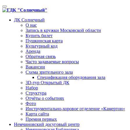
Toggle
navigation
ДК Солнечный
О нас
Запись в кружки Московской области
Купить билет
Пушкинская карта
Культурный код
Аренда
Обратная связь
Часто задаваемые вопросы
Вакансии
Схема зрительного зала
Спецификация оборудования зала
3D-тур Открытый ДК
Набор
Структура
Отчёты о событиях
Фото
Инструментально-хоровое отделение «Камертон»
Карта сайта
Премия первых
Немчиновский досуговый центр
Немчиновская Библиотека