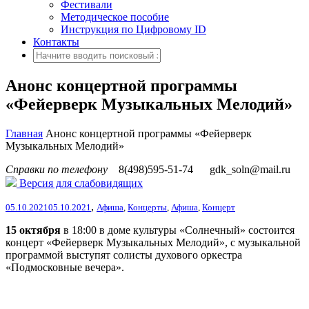
Фестивали
Методическое пособие
Инструкция по Цифровому ID
Контакты
Анонс концертной программы
«Фейерверк Музыкальных Мелодий»
Главная
Анонс концертной программы «Фейерверк
Музыкальных Мелодий»
Справки по телефону
8(498)595-51-74
gdk_soln@mail.ru
Версия для слабовидящих
,
05.10.2021
05.10.2021
Афиша
,
Концерты
,
Афиша
,
Концерт
15 октября
в 18:00 в доме культуры «Солнечный» состоится
концерт «Фейерверк Музыкальных Мелодий», с музыкальной
программой выступят солисты духового оркестра
«Подмосковные вечера».