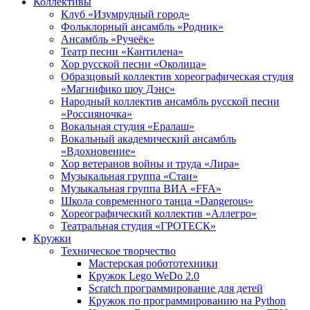
Коллективы
Клуб «Изумрудный город»
Фольклорный ансамбль «Родник»
Ансамбль «Ручеёк»
Театр песни «Кантилена»
Хор русской песни «Околица»
Образцовый коллектив хореографическая студия
«Магнифико шоу Дэнс»
Народный коллектив ансамбль русской песни
«Россияночка»
Вокальная студия «Ералаш»
Вокальный академический ансамбль
«Вдохновение»
Хор ветеранов войны и труда «Лира»
Музыкальная группа «Стаи»
Музыкальная группа ВИА «FFA»
Школа современного танца «Dangerous»
Хореографический коллектив «Аллегро»
Театральная студия «ГРОТЕСК»
Кружки
Техническое творчество
Мастерская робототехники
Кружок Lego WeDo 2.0
Scratch программирование для детей
Кружок по программированию на Python