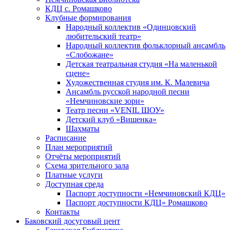
КДЦ с. Ромашково
Клубные формирования
Народный коллектив «Одинцовский
любительский театр»
Народный коллектив фольклорный ансамбль
«Слобожане»
Детская театральная студия «На маленькой
сцене»
Художественная студия им. К. Малевича
Ансамбль русской народной песни
«Немчиновские зори»
Театр песни «VENIL ШОУ»
Детский клуб «Вишенка»
Шахматы
Расписание
План мероприятий
Отчёты мероприятий
Схема зрительного зала
Платные услуги
Доступная среда
Паспорт доступности «Немчиновский КДЦ»
Паспорт доступности КДЦ» Ромашково
Контакты
Баковский досуговый цент