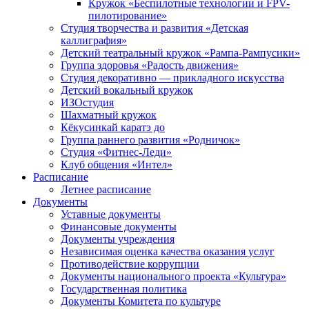
Кружок «Беспилотные технологии и FPV-
пилотирование»
Студия творчества и развития «Детская
каллиграфия»
Детский театральный кружок «Рампа-Рампусики»
Группа здоровья «Радость движения»
Студия декоративно — прикладного искусства
Детский вокальный кружок
ИЗОстудия
Шахматный кружок
Кёкусинкай каратэ до
Группа раннего развития «Родничок»
Cтудия «Фитнес-Леди»
Клуб общения «Интел»
Расписание
Летнее расписание
Документы
Уставные документы
Финансовые документы
Документы учреждения
Независимая оценка качества оказания услуг
Противодействие коррупции
Документы национального проекта «Культура»
Государственная политика
Документы Комитета по культуре