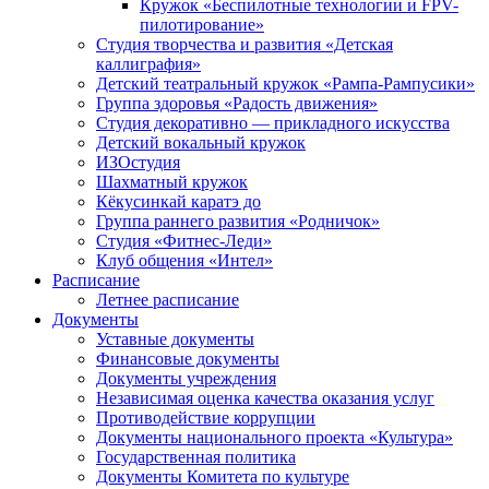
Кружок «Беспилотные технологии и FPV-
пилотирование»
Студия творчества и развития «Детская
каллиграфия»
Детский театральный кружок «Рампа-Рампусики»
Группа здоровья «Радость движения»
Студия декоративно — прикладного искусства
Детский вокальный кружок
ИЗОстудия
Шахматный кружок
Кёкусинкай каратэ до
Группа раннего развития «Родничок»
Cтудия «Фитнес-Леди»
Клуб общения «Интел»
Расписание
Летнее расписание
Документы
Уставные документы
Финансовые документы
Документы учреждения
Независимая оценка качества оказания услуг
Противодействие коррупции
Документы национального проекта «Культура»
Государственная политика
Документы Комитета по культуре