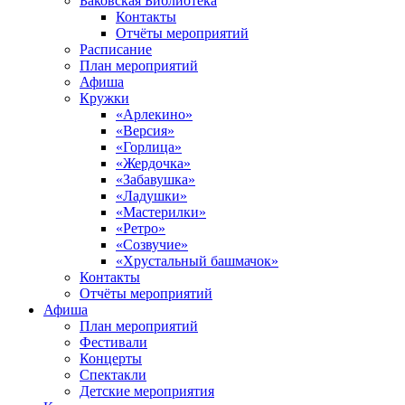
Баковская Библиотека
Контакты
Отчёты мероприятий
Расписание
План мероприятий
Афиша
Кружки
«Арлекино»
«Версия»
«Горлица»
«Жердочка»
«Забавушка»
«Ладушки»
«Мастерилки»
«Ретро»
«Созвучие»
«Хрустальный башмачок»
Контакты
Отчёты мероприятий
Афиша
План мероприятий
Фестивали
Концерты
Спектакли
Детские мероприятия