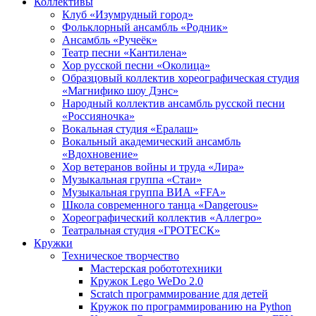
Коллективы
Клуб «Изумрудный город»
Фольклорный ансамбль «Родник»
Ансамбль «Ручеёк»
Театр песни «Кантилена»
Хор русской песни «Околица»
Образцовый коллектив хореографическая студия
«Магнифико шоу Дэнс»
Народный коллектив ансамбль русской песни
«Россияночка»
Вокальная студия «Ералаш»
Вокальный академический ансамбль
«Вдохновение»
Хор ветеранов войны и труда «Лира»
Музыкальная группа «Стаи»
Музыкальная группа ВИА «FFA»
Школа современного танца «Dangerous»
Хореографический коллектив «Аллегро»
Театральная студия «ГРОТЕСК»
Кружки
Техническое творчество
Мастерская робототехники
Кружок Lego WeDo 2.0
Scratch программирование для детей
Кружок по программированию на Python