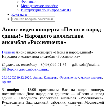
Фестивали
Методическое пособие
Инструкция по Цифровому ID
Контакты
Анонс видео концерта «Песня и народ
едины!» Народного коллектива
ансамбля «Россияночка»
Главная
Анонс видео концерта «Песня и народ едины!»
Народного коллектива ансамбля «Россияночка»
Справки по телефону
8(498)595-51-74
gdk_soln@mail.ru
Версия для слабовидящих
,
29.10.2020
19.12.2020
Афиша
,
Концерты
,
«Россияночка»
,
#культураэтомы
,
Афиша
3 ноября
в 18:00 приглашаем Вас на видео концерт,
посвящённый Дню народного единства — «Песня и народ
едины!», Народного коллектива ансамбля «Россияночка».
Руководитель Заслуженный работник
культуры Московской