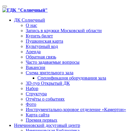
Toggle
navigation
ДК Солнечный
О нас
Запись в кружки Московской области
Купить билет
Пушкинская карта
Культурный код
Аренда
Обратная связь
Часто задаваемые вопросы
Вакансии
Схема зрительного зала
Спецификация оборудования зала
3D-тур Открытый ДК
Набор
Структура
Отчёты о событиях
Фото
Инструментально-хоровое отделение «Камертон»
Карта сайта
Премия первых
Немчиновский досуговый центр
Немчиновская Библиотека