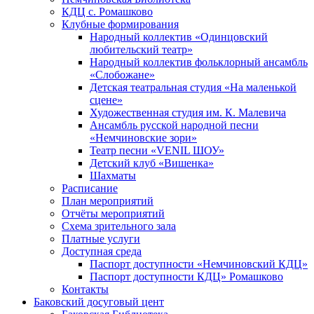
КДЦ с. Ромашково
Клубные формирования
Народный коллектив «Одинцовский
любительский театр»
Народный коллектив фольклорный ансамбль
«Слобожане»
Детская театральная студия «На маленькой
сцене»
Художественная студия им. К. Малевича
Ансамбль русской народной песни
«Немчиновские зори»
Театр песни «VENIL ШОУ»
Детский клуб «Вишенка»
Шахматы
Расписание
План мероприятий
Отчёты мероприятий
Схема зрительного зала
Платные услуги
Доступная среда
Паспорт доступности «Немчиновский КДЦ»
Паспорт доступности КДЦ» Ромашково
Контакты
Баковский досуговый цент