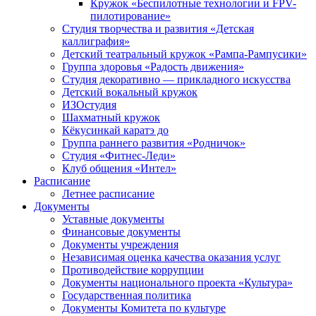
Кружок «Беспилотные технологии и FPV-
пилотирование»
Студия творчества и развития «Детская
каллиграфия»
Детский театральный кружок «Рампа-Рампусики»
Группа здоровья «Радость движения»
Студия декоративно — прикладного искусства
Детский вокальный кружок
ИЗОстудия
Шахматный кружок
Кёкусинкай каратэ до
Группа раннего развития «Родничок»
Cтудия «Фитнес-Леди»
Клуб общения «Интел»
Расписание
Летнее расписание
Документы
Уставные документы
Финансовые документы
Документы учреждения
Независимая оценка качества оказания услуг
Противодействие коррупции
Документы национального проекта «Культура»
Государственная политика
Документы Комитета по культуре