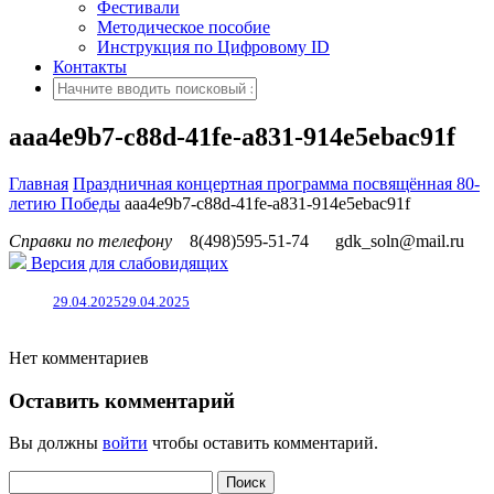
Фестивали
Методическое пособие
Инструкция по Цифровому ID
Контакты
aaa4e9b7-c88d-41fe-a831-914e5ebac91f
Главная
Праздничная концертная программа посвящённая 80-
летию Победы
aaa4e9b7-c88d-41fe-a831-914e5ebac91f
Справки по телефону
8(498)595-51-74
gdk_soln@mail.ru
Версия для слабовидящих
29.04.2025
29.04.2025
Нет комментариев
Оставить комментарий
Вы должны
войти
чтобы оставить комментарий.