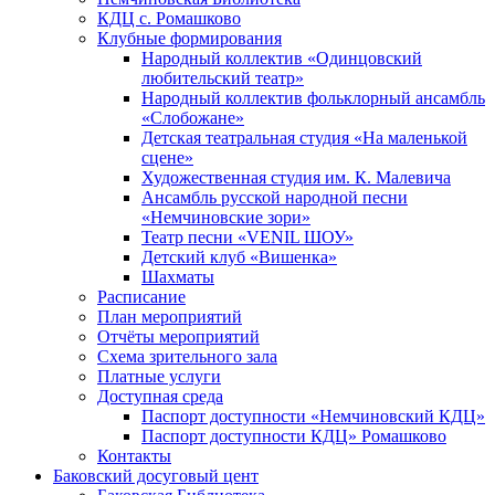
КДЦ с. Ромашково
Клубные формирования
Народный коллектив «Одинцовский
любительский театр»
Народный коллектив фольклорный ансамбль
«Слобожане»
Детская театральная студия «На маленькой
сцене»
Художественная студия им. К. Малевича
Ансамбль русской народной песни
«Немчиновские зори»
Театр песни «VENIL ШОУ»
Детский клуб «Вишенка»
Шахматы
Расписание
План мероприятий
Отчёты мероприятий
Схема зрительного зала
Платные услуги
Доступная среда
Паспорт доступности «Немчиновский КДЦ»
Паспорт доступности КДЦ» Ромашково
Контакты
Баковский досуговый цент