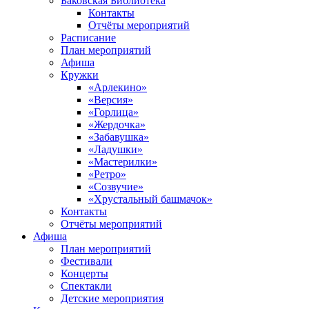
Баковская Библиотека
Контакты
Отчёты мероприятий
Расписание
План мероприятий
Афиша
Кружки
«Арлекино»
«Версия»
«Горлица»
«Жердочка»
«Забавушка»
«Ладушки»
«Мастерилки»
«Ретро»
«Созвучие»
«Хрустальный башмачок»
Контакты
Отчёты мероприятий
Афиша
План мероприятий
Фестивали
Концерты
Спектакли
Детские мероприятия