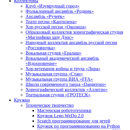
Коллективы
Клуб «Изумрудный город»
Фольклорный ансамбль «Родник»
Ансамбль «Ручеёк»
Театр песни «Кантилена»
Хор русской песни «Околица»
Образцовый коллектив хореографическая студия
«Магнифико шоу Дэнс»
Народный коллектив ансамбль русской песни
«Россияночка»
Вокальная студия «Ералаш»
Вокальный академический ансамбль
«Вдохновение»
Хор ветеранов войны и труда «Лира»
Музыкальная группа «Стаи»
Музыкальная группа ВИА «FFA»
Школа современного танца «Dangerous»
Хореографический коллектив «Аллегро»
Театральная студия «ГРОТЕСК»
Кружки
Техническое творчество
Мастерская робототехники
Кружок Lego WeDo 2.0
Scratch программирование для детей
Кружок по программированию на Python