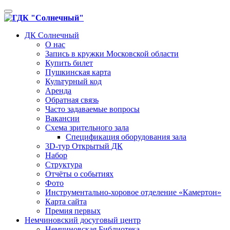
Toggle
navigation
ДК Солнечный
О нас
Запись в кружки Московской области
Купить билет
Пушкинская карта
Культурный код
Аренда
Обратная связь
Часто задаваемые вопросы
Вакансии
Схема зрительного зала
Спецификация оборудования зала
3D-тур Открытый ДК
Набор
Структура
Отчёты о событиях
Фото
Инструментально-хоровое отделение «Камертон»
Карта сайта
Премия первых
Немчиновский досуговый центр
Немчиновская Библиотека