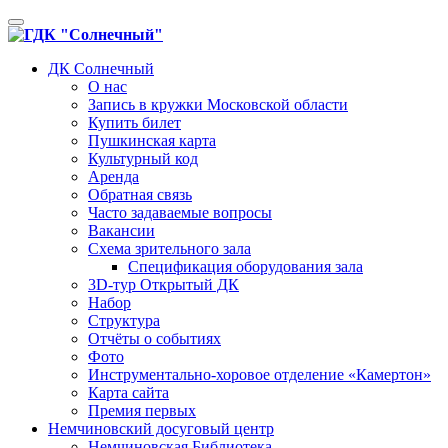
Toggle
navigation
ДК Солнечный
О нас
Запись в кружки Московской области
Купить билет
Пушкинская карта
Культурный код
Аренда
Обратная связь
Часто задаваемые вопросы
Вакансии
Схема зрительного зала
Спецификация оборудования зала
3D-тур Открытый ДК
Набор
Структура
Отчёты о событиях
Фото
Инструментально-хоровое отделение «Камертон»
Карта сайта
Премия первых
Немчиновский досуговый центр
Немчиновская Библиотека