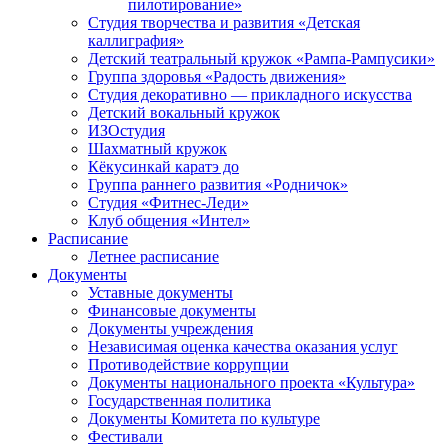
пилотирование»
Студия творчества и развития «Детская
каллиграфия»
Детский театральный кружок «Рампа-Рампусики»
Группа здоровья «Радость движения»
Студия декоративно — прикладного искусства
Детский вокальный кружок
ИЗОстудия
Шахматный кружок
Кёкусинкай каратэ до
Группа раннего развития «Родничок»
Cтудия «Фитнес-Леди»
Клуб общения «Интел»
Расписание
Летнее расписание
Документы
Уставные документы
Финансовые документы
Документы учреждения
Независимая оценка качества оказания услуг
Противодействие коррупции
Документы национального проекта «Культура»
Государственная политика
Документы Комитета по культуре
Фестивали