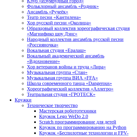
Клуб «Изумрудный город»
Фольклорный ансамбль «Родник»
Ансамбль «Ручеёк»
Театр песни «Кантилена»
Хор русской песни «Околица»
Образцовый коллектив хореографическая студия
«Магнифико шоу Дэнс»
Народный коллектив ансамбль русской песни
«Россияночка»
Вокальная студия «Ералаш»
Вокальный академический ансамбль
«Вдохновение»
Хор ветеранов войны и труда «Лира»
Музыкальная группа «Стаи»
Музыкальная группа ВИА «FFA»
Школа современного танца «Dangerous»
Хореографический коллектив «Аллегро»
Театральная студия «ГРОТЕСК»
Кружки
Техническое творчество
Мастерская робототехники
Кружок Lego WeDo 2.0
Scratch программирование для детей
Кружок по программированию на Python
Кружок «Беспилотные технологии и FPV-