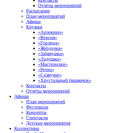
Контакты
Отчёты мероприятий
Расписание
План мероприятий
Афиша
Кружки
«Арлекино»
«Версия»
«Горлица»
«Жердочка»
«Забавушка»
«Ладушки»
«Мастерилки»
«Ретро»
«Созвучие»
«Хрустальный башмачок»
Контакты
Отчёты мероприятий
Афиша
План мероприятий
Фестивали
Концерты
Спектакли
Детские мероприятия
Коллективы