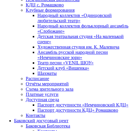
КДЦ с. Ромашково
Клубные формирования
Народный коллектив «Одинцовский
любительский театр»
Народный коллектив фольклорный ансамбль
«Слобожане»
Детская театральная студия «На маленькой
сцене»
Художественная студия им. К. Малевича
Ансамбль русской народной песни
«Немчиновские зори»
Театр песни «VENIL ШОУ»
Детский клуб «Вишенка»
Шахматы
Расписание
Отчёты мероприятий
Схема зрительного зала
Платные услуги
Доступная среда
Паспорт доступности «Немчиновский КДЦ»
Паспорт доступности КДЦ» Ромашково
Контакты
Баковский досуговый цент
Баковская Библиотека