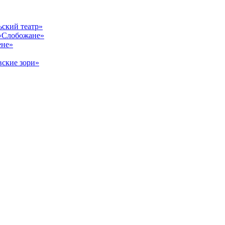
ский театр»
«Слобожане»
ене»
ские зори»