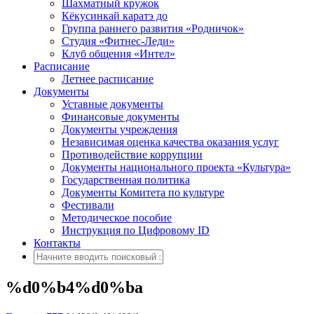
Шахматный кружок
Кёкусинкай каратэ до
Группа раннего развития «Родничок»
Cтудия «Фитнес-Леди»
Клуб общения «Интел»
Расписание
Летнее расписание
Документы
Уставные документы
Финансовые документы
Документы учреждения
Независимая оценка качества оказания услуг
Противодействие коррупции
Документы национального проекта «Культура»
Государственная политика
Документы Комитета по культуре
Фестивали
Методическое пособие
Инструкция по Цифровому ID
Контакты
%d0%b4%d0%ba