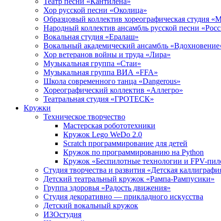
Театр песни «Кантилена»
Хор русской песни «Околица»
Образцовый коллектив хореографическая студия «
Народный коллектив ансамбль русской песни «Рос
Вокальная студия «Ералаш»
Вокальный академический ансамбль «Вдохновение
Хор ветеранов войны и труда «Лира»
Музыкальная группа «Стаи»
Музыкальная группа ВИА «FFA»
Школа современного танца «Dangerous»
Хореографический коллектив «Аллегро»
Театральная студия «ГРОТЕСК»
Кружки
Техническое творчество
Мастерская робототехники
Кружок Lego WeDo 2.0
Scratch программирование для детей
Кружок по программированию на Python
Кружок «Беспилотные технологии и FPV-пил
Студия творчества и развития «Детская каллиграфи
Детский театральный кружок «Рампа-Рампусики»
Группа здоровья «Радость движения»
Студия декоративно — прикладного искусства
Детский вокальный кружок
ИЗОстудия