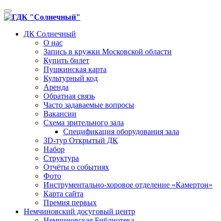
Toggle
navigation
ДК Солнечный
О нас
Запись в кружки Московской области
Купить билет
Пушкинская карта
Культурный код
Аренда
Обратная связь
Часто задаваемые вопросы
Вакансии
Схема зрительного зала
Спецификация оборудования зала
3D-тур Открытый ДК
Набор
Структура
Отчёты о событиях
Фото
Инструментально-хоровое отделение «Камертон»
Карта сайта
Премия первых
Немчиновский досуговый центр
Немчиновская Библиотека