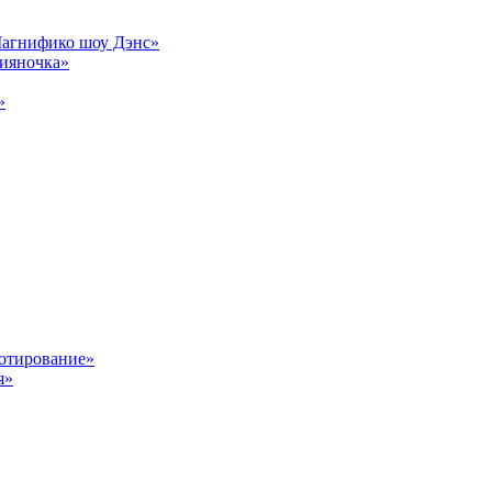
Магнифико шоу Дэнс»
сияночка»
»
отирование»
я»