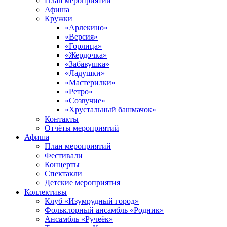
План мероприятий
Афиша
Кружки
«Арлекино»
«Версия»
«Горлица»
«Жердочка»
«Забавушка»
«Ладушки»
«Мастерилки»
«Ретро»
«Созвучие»
«Хрустальный башмачок»
Контакты
Отчёты мероприятий
Афиша
План мероприятий
Фестивали
Концерты
Спектакли
Детские мероприятия
Коллективы
Клуб «Изумрудный город»
Фольклорный ансамбль «Родник»
Ансамбль «Ручеёк»