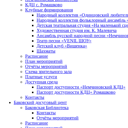
КДЦ с. Ромашково
Клубные формирования
Народный коллектив «Одинцовский любитель
Народный коллектив фольклорный ансамбль 
Детская театральная студия «На маленькой сц
Художественная студия им. К. Малевича
Ансамбль русской народной песни «Немчинов
Театр песни «VENIL ШОУ»
Детский клуб «Вишенка»
Шахматы
Расписание
План мероприятий
Отчёты мероприятий
Схема зрительного зала
Платные услуги
Доступная среда
Паспорт доступности «Немчиновский КДЦ»
Паспорт доступности КДЦ» Ромашково
Контакты
Баковский досуговый цент
Баковская Библиотека
Контакты
Отчёты мероприятий
Расписание