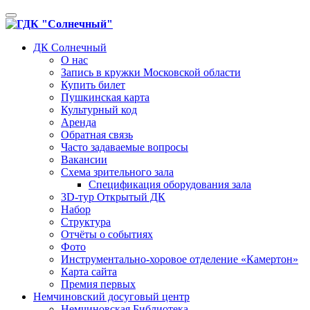
Toggle
navigation
ДК Солнечный
О нас
Запись в кружки Московской области
Купить билет
Пушкинская карта
Культурный код
Аренда
Обратная связь
Часто задаваемые вопросы
Вакансии
Схема зрительного зала
Спецификация оборудования зала
3D-тур Открытый ДК
Набор
Структура
Отчёты о событиях
Фото
Инструментально-хоровое отделение «Камертон»
Карта сайта
Премия первых
Немчиновский досуговый центр
Немчиновская Библиотека