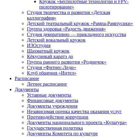
Кружок «Беспилотные технологии и FPV-
пилотирование»
Студия творчества и развития «Детская
каллиграфия»
Детский театральный кружок «Рампа-Рампусики»
Группа здоровья «Радость движения»
Студия декоративно — прикладного искусства
Детский вокальный кружок
ИЗОстудия
Шахматный кружок
Кёкусинкай каратэ до
Группа раннего развития «Родничок»
Cтудия «Фитнес-Леди»
Клуб общения «Интел»
Расписание
Летнее расписание
Документы
Уставные документы
Финансовые документы
Документы учреждения
Независимая оценка качества оказания услуг
Противодействие коррупции
Документы национального проекта «Культура»
Государственная политика
Документы Комитета по культуре