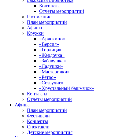
Баковская Библиотека
Контакты
Отчёты мероприятий
Расписание
План мероприятий
Афиша
Кружки
«Арлекино»
«Версия»
«Горлица»
«Жердочка»
«Забавушка»
«Ладушки»
«Мастерилки»
«Ретро»
«Созвучие»
«Хрустальный башмачок»
Контакты
Отчёты мероприятий
Афиша
План мероприятий
Фестивали
Концерты
Спектакли
Детские мероприятия