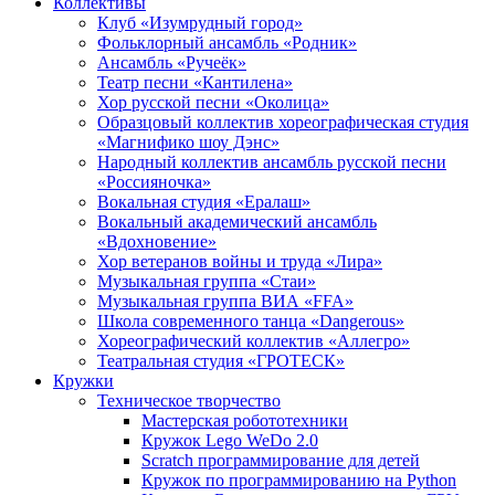
Коллективы
Клуб «Изумрудный город»
Фольклорный ансамбль «Родник»
Ансамбль «Ручеёк»
Театр песни «Кантилена»
Хор русской песни «Околица»
Образцовый коллектив хореографическая студия
«Магнифико шоу Дэнс»
Народный коллектив ансамбль русской песни
«Россияночка»
Вокальная студия «Ералаш»
Вокальный академический ансамбль
«Вдохновение»
Хор ветеранов войны и труда «Лира»
Музыкальная группа «Стаи»
Музыкальная группа ВИА «FFA»
Школа современного танца «Dangerous»
Хореографический коллектив «Аллегро»
Театральная студия «ГРОТЕСК»
Кружки
Техническое творчество
Мастерская робототехники
Кружок Lego WeDo 2.0
Scratch программирование для детей
Кружок по программированию на Python