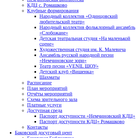
КДЦ с. Ромашково
Клубные формирования
Народный коллектив «Одинцовский
любительский театр»
Народный коллектив фольклорный ансамбль
«Слобожане»
Детская театральная студия «На маленькой
сцене»
Художественная студия им. К. Малевича
Ансамбль русской народной песни
«Немчиновские зори»
Театр песни «VENIL ШОУ»
Детский клуб «Вишенка»
Шахматы
Расписание
План мероприятий
Отчёты мероприятий
Схема зрительного зала
Платные услуги
Доступная среда
Паспорт доступности «Немчиновский КДЦ»
Паспорт доступности КДЦ» Ромашково
Контакты
Баковский досуговый цент