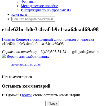
Фестивали
Методическое пособие
Инструкция по Цифровому ID
Контакты
e1de62bc-b0e3-4caf-b9c1-aa64ca469a98
Главная
Концерт посвященный Дню пожилого человека
e1de62bc-b0e3-4caf-b9c1-aa64ca469a98
Справки по телефону
8(498)595-51-74
gdk_soln@mail.ru
Версия для слабовидящих
30.09.2025
30.09.2025
Нет комментариев
Оставить комментарий
Вы должны
войти
чтобы оставить комментарий.