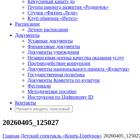
Кёкусинкай каратэ до
Группа раннего развития «Родничок»
Cтудия «Фитнес-Леди»
Клуб общения «Интел»
Расписание
Летнее расписание
Документы
Уставные документы
Финансовые документы
Документы учреждения
Независимая оценка качества оказания услуг
Противодействие коррупции
Документы национального проекта «Культура»
Государственная политика
Документы Комитета по культуре
Фестивали
Методическое пособие
Инструкция по Цифровому ID
Контакты
20260405_125027
Главная
Детский спектакль «Конёк-Горбунок»
20260405_12502