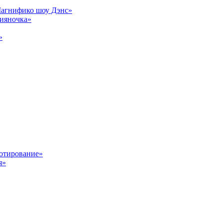
Магнифико шоу Дэнс»
сияночка»
»
отирование»
я»