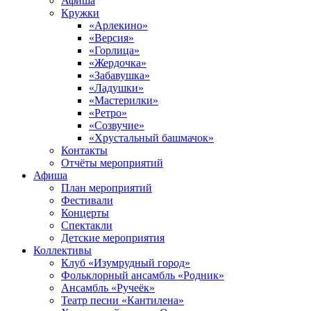
Афиша
Кружки
«Арлекино»
«Версия»
«Горлица»
«Жердочка»
«Забавушка»
«Ладушки»
«Мастерилки»
«Ретро»
«Созвучие»
«Хрустальный башмачок»
Контакты
Отчёты мероприятий
Афиша
План мероприятий
Фестивали
Концерты
Спектакли
Детские мероприятия
Коллективы
Клуб «Изумрудный город»
Фольклорный ансамбль «Родник»
Ансамбль «Ручеёк»
Театр песни «Кантилена»