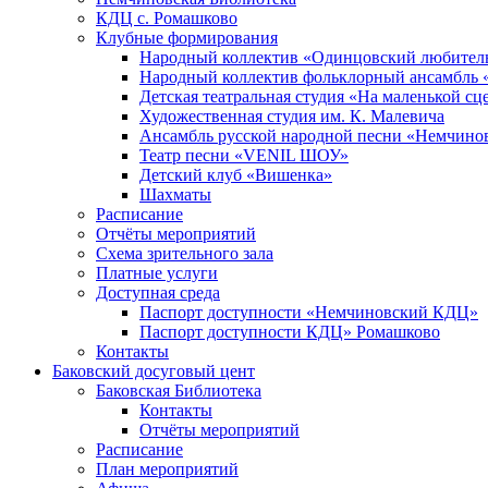
КДЦ с. Ромашково
Клубные формирования
Народный коллектив «Одинцовский любитель
Народный коллектив фольклорный ансамбль 
Детская театральная студия «На маленькой сц
Художественная студия им. К. Малевича
Ансамбль русской народной песни «Немчинов
Театр песни «VENIL ШОУ»
Детский клуб «Вишенка»
Шахматы
Расписание
Отчёты мероприятий
Схема зрительного зала
Платные услуги
Доступная среда
Паспорт доступности «Немчиновский КДЦ»
Паспорт доступности КДЦ» Ромашково
Контакты
Баковский досуговый цент
Баковская Библиотека
Контакты
Отчёты мероприятий
Расписание
План мероприятий