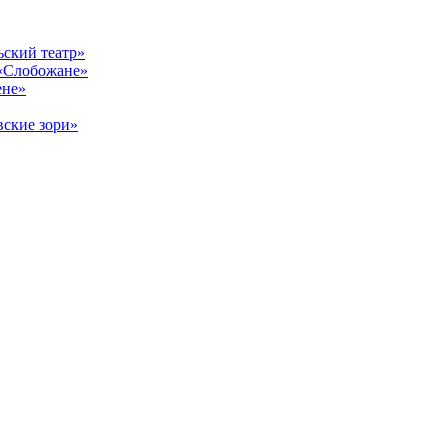
ский театр»
«Слобожане»
ене»
ские зори»