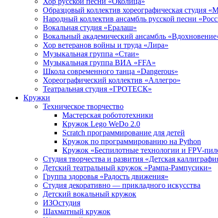
Хор русской песни «Околица»
Образцовый коллектив хореографическая студия «
Народный коллектив ансамбль русской песни «Рос
Вокальная студия «Ералаш»
Вокальный академический ансамбль «Вдохновение
Хор ветеранов войны и труда «Лира»
Музыкальная группа «Стаи»
Музыкальная группа ВИА «FFA»
Школа современного танца «Dangerous»
Хореографический коллектив «Аллегро»
Театральная студия «ГРОТЕСК»
Кружки
Техническое творчество
Мастерская робототехники
Кружок Lego WeDo 2.0
Scratch программирование для детей
Кружок по программированию на Python
Кружок «Беспилотные технологии и FPV-пил
Студия творчества и развития «Детская каллиграфи
Детский театральный кружок «Рампа-Рампусики»
Группа здоровья «Радость движения»
Студия декоративно — прикладного искусства
Детский вокальный кружок
ИЗОстудия
Шахматный кружок