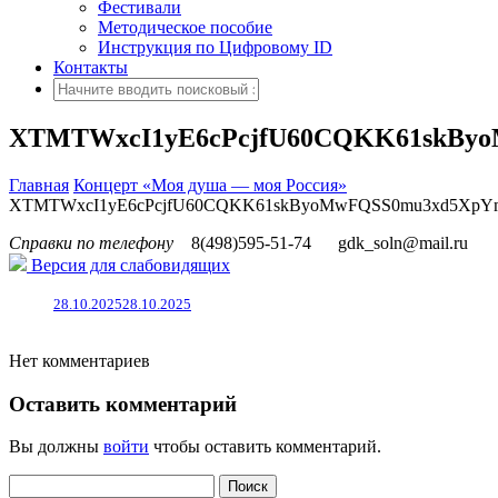
Фестивали
Методическое пособие
Инструкция по Цифровому ID
Контакты
XTMTWxcI1yE6cPcjfU60CQKK61skBy
Главная
Концерт «Моя душа — моя Россия»
XTMTWxcI1yE6cPcjfU60CQKK61skByoMwFQSS0mu3xd5XpY
Справки по телефону
8(498)595-51-74
gdk_soln@mail.ru
Версия для слабовидящих
28.10.2025
28.10.2025
Нет комментариев
Оставить комментарий
Вы должны
войти
чтобы оставить комментарий.