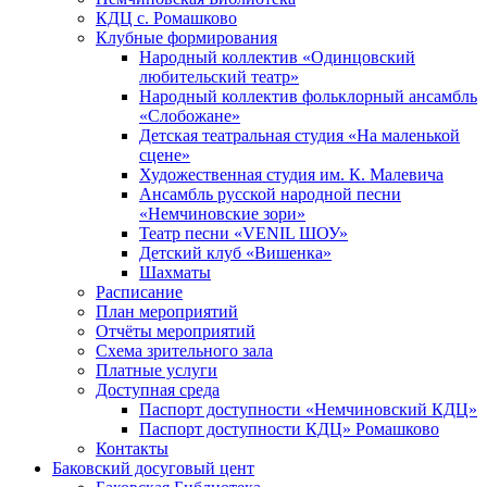
КДЦ с. Ромашково
Клубные формирования
Народный коллектив «Одинцовский
любительский театр»
Народный коллектив фольклорный ансамбль
«Слобожане»
Детская театральная студия «На маленькой
сцене»
Художественная студия им. К. Малевича
Ансамбль русской народной песни
«Немчиновские зори»
Театр песни «VENIL ШОУ»
Детский клуб «Вишенка»
Шахматы
Расписание
План мероприятий
Отчёты мероприятий
Схема зрительного зала
Платные услуги
Доступная среда
Паспорт доступности «Немчиновский КДЦ»
Паспорт доступности КДЦ» Ромашково
Контакты
Баковский досуговый цент