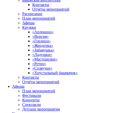
Баковская Библиотека
Контакты
Отчёты мероприятий
Расписание
План мероприятий
Афиша
Кружки
«Арлекино»
«Версия»
«Горлица»
«Жердочка»
«Забавушка»
«Ладушки»
«Мастерилки»
«Ретро»
«Созвучие»
«Хрустальный башмачок»
Контакты
Отчёты мероприятий
Афиша
План мероприятий
Фестивали
Концерты
Спектакли
Детские мероприятия