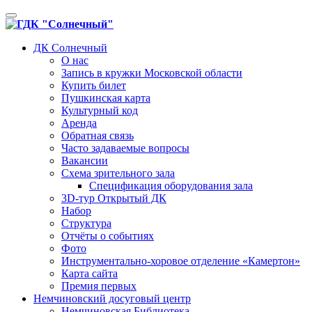
Toggle
navigation
ДК Солнечный
О нас
Запись в кружки Московской области
Купить билет
Пушкинская карта
Культурный код
Аренда
Обратная связь
Часто задаваемые вопросы
Вакансии
Схема зрительного зала
Спецификация оборудования зала
3D-тур Открытый ДК
Набор
Структура
Отчёты о событиях
Фото
Инструментально-хоровое отделение «Камертон»
Карта сайта
Премия первых
Немчиновский досуговый центр
Немчиновская Библиотека