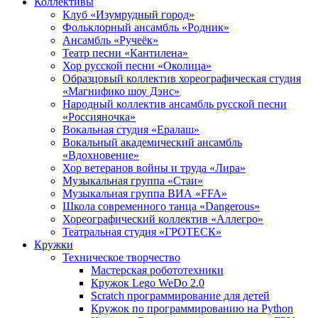
Коллективы
Клуб «Изумрудный город»
Фольклорный ансамбль «Родник»
Ансамбль «Ручеёк»
Театр песни «Кантилена»
Хор русской песни «Околица»
Образцовый коллектив хореографическая студия
«Магнифико шоу Дэнс»
Народный коллектив ансамбль русской песни
«Россияночка»
Вокальная студия «Ералаш»
Вокальный академический ансамбль
«Вдохновение»
Хор ветеранов войны и труда «Лира»
Музыкальная группа «Стаи»
Музыкальная группа ВИА «FFA»
Школа современного танца «Dangerous»
Хореографический коллектив «Аллегро»
Театральная студия «ГРОТЕСК»
Кружки
Техническое творчество
Мастерская робототехники
Кружок Lego WeDo 2.0
Scratch программирование для детей
Кружок по программированию на Python