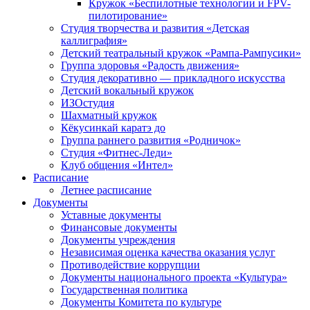
Кружок «Беспилотные технологии и FPV-
пилотирование»
Студия творчества и развития «Детская
каллиграфия»
Детский театральный кружок «Рампа-Рампусики»
Группа здоровья «Радость движения»
Студия декоративно — прикладного искусства
Детский вокальный кружок
ИЗОстудия
Шахматный кружок
Кёкусинкай каратэ до
Группа раннего развития «Родничок»
Cтудия «Фитнес-Леди»
Клуб общения «Интел»
Расписание
Летнее расписание
Документы
Уставные документы
Финансовые документы
Документы учреждения
Независимая оценка качества оказания услуг
Противодействие коррупции
Документы национального проекта «Культура»
Государственная политика
Документы Комитета по культуре