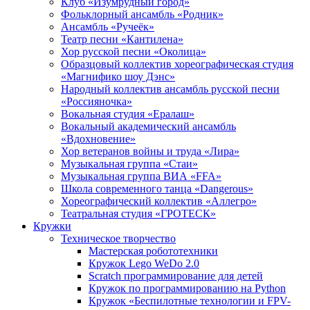
Клуб «Изумрудный город»
Фольклорный ансамбль «Родник»
Ансамбль «Ручеёк»
Театр песни «Кантилена»
Хор русской песни «Околица»
Образцовый коллектив хореографическая студия
«Магнифико шоу Дэнс»
Народный коллектив ансамбль русской песни
«Россияночка»
Вокальная студия «Ералаш»
Вокальный академический ансамбль
«Вдохновение»
Хор ветеранов войны и труда «Лира»
Музыкальная группа «Стаи»
Музыкальная группа ВИА «FFA»
Школа современного танца «Dangerous»
Хореографический коллектив «Аллегро»
Театральная студия «ГРОТЕСК»
Кружки
Техническое творчество
Мастерская робототехники
Кружок Lego WeDo 2.0
Scratch программирование для детей
Кружок по программированию на Python
Кружок «Беспилотные технологии и FPV-