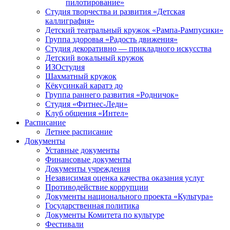
пилотирование»
Студия творчества и развития «Детская
каллиграфия»
Детский театральный кружок «Рампа-Рампусики»
Группа здоровья «Радость движения»
Студия декоративно — прикладного искусства
Детский вокальный кружок
ИЗОстудия
Шахматный кружок
Кёкусинкай каратэ до
Группа раннего развития «Родничок»
Cтудия «Фитнес-Леди»
Клуб общения «Интел»
Расписание
Летнее расписание
Документы
Уставные документы
Финансовые документы
Документы учреждения
Независимая оценка качества оказания услуг
Противодействие коррупции
Документы национального проекта «Культура»
Государственная политика
Документы Комитета по культуре
Фестивали