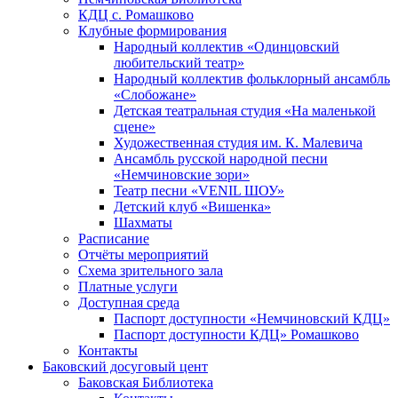
КДЦ с. Ромашково
Клубные формирования
Народный коллектив «Одинцовский
любительский театр»
Народный коллектив фольклорный ансамбль
«Слобожане»
Детская театральная студия «На маленькой
сцене»
Художественная студия им. К. Малевича
Ансамбль русской народной песни
«Немчиновские зори»
Театр песни «VENIL ШОУ»
Детский клуб «Вишенка»
Шахматы
Расписание
Отчёты мероприятий
Схема зрительного зала
Платные услуги
Доступная среда
Паспорт доступности «Немчиновский КДЦ»
Паспорт доступности КДЦ» Ромашково
Контакты
Баковский досуговый цент
Баковская Библиотека