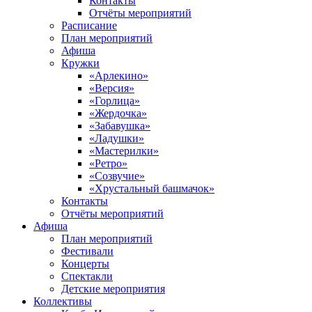
Контакты
Отчёты мероприятий
Расписание
План мероприятий
Афиша
Кружки
«Арлекино»
«Версия»
«Горлица»
«Жердочка»
«Забавушка»
«Ладушки»
«Мастерилки»
«Ретро»
«Созвучие»
«Хрустальный башмачок»
Контакты
Отчёты мероприятий
Афиша
План мероприятий
Фестивали
Концерты
Спектакли
Детские мероприятия
Коллективы