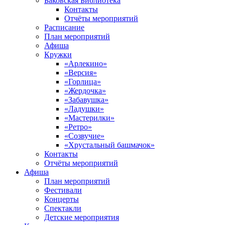
Баковская Библиотека
Контакты
Отчёты мероприятий
Расписание
План мероприятий
Афиша
Кружки
«Арлекино»
«Версия»
«Горлица»
«Жердочка»
«Забавушка»
«Ладушки»
«Мастерилки»
«Ретро»
«Созвучие»
«Хрустальный башмачок»
Контакты
Отчёты мероприятий
Афиша
План мероприятий
Фестивали
Концерты
Спектакли
Детские мероприятия