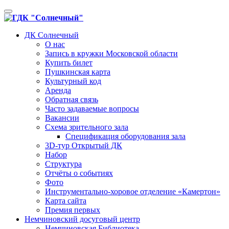
Toggle
navigation
ДК Солнечный
О нас
Запись в кружки Московской области
Купить билет
Пушкинская карта
Культурный код
Аренда
Обратная связь
Часто задаваемые вопросы
Вакансии
Схема зрительного зала
Спецификация оборудования зала
3D-тур Открытый ДК
Набор
Структура
Отчёты о событиях
Фото
Инструментально-хоровое отделение «Камертон»
Карта сайта
Премия первых
Немчиновский досуговый центр
Немчиновская Библиотека