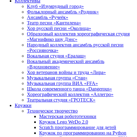
Коллективы
Клуб «Изумрудный город»
Фольклорный ансамбль «Родник»
Ансамбль «Ручеёк»
Театр песни «Кантилена»
Хор русской песни «Околица»
Образцовый коллектив хореографическая студия
«Магнифико шоу Дэнс»
Народный коллектив ансамбль русской песни
«Россияночка»
Вокальная студия «Ералаш»
Вокальный академический ансамбль
«Вдохновение»
Хор ветеранов войны и труда «Лира»
Музыкальная группа «Стаи»
Музыкальная группа ВИА «FFA»
Школа современного танца «Dangerous»
Хореографический коллектив «Аллегро»
Театральная студия «ГРОТЕСК»
Кружки
Техническое творчество
Мастерская робототехники
Кружок Lego WeDo 2.0
Scratch программирование для детей
Кружок по программированию на Python