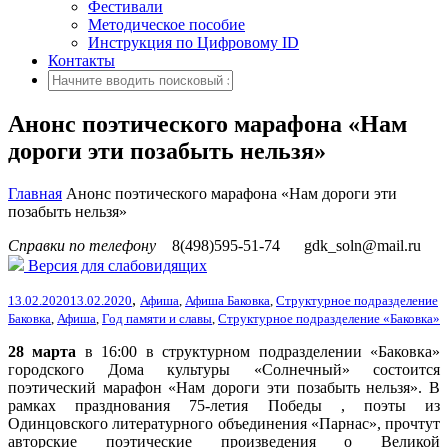
Фестивали
Методическое пособие
Инструкция по Цифровому ID
Контакты
Анонс поэтического марафона «Нам
дороги эти позабыть нельзя»
Главная
Анонс поэтического марафона «Нам дороги эти
позабыть нельзя»
Справки по телефону
8(498)595-51-74
gdk_soln@mail.ru
Версия для слабовидящих
,
13.02.2020
13.02.2020
Афиша
,
Афиша Баковка
,
Структурное подразделение
Баковка
,
Афиша
,
Год памяти и славы
,
Структурное подразделение «Баковка»
28 марта
в 16:00 в структурном подразделении «Баковка»
городского Дома культуры «Солнечный» состоится
поэтический марафон «Нам дороги эти позабыть нельзя». В
рамках празднования
75-летия Победы , поэты из
Одинцовского литературного объединения «Парнас», прочтут
авторские поэтические произведения о Великой