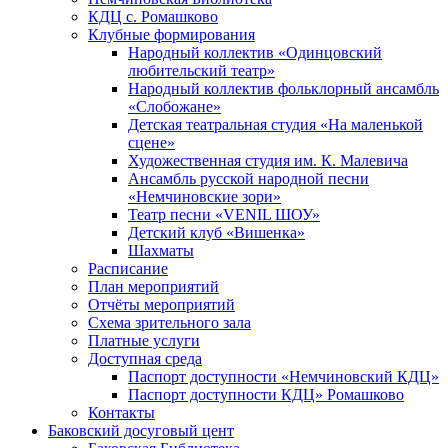
КДЦ с. Ромашково
Клубные формирования
Народный коллектив «Одинцовский
любительский театр»
Народный коллектив фольклорный ансамбль
«Слобожане»
Детская театральная студия «На маленькой
сцене»
Художественная студия им. К. Малевича
Ансамбль русской народной песни
«Немчиновские зори»
Театр песни «VENIL ШОУ»
Детский клуб «Вишенка»
Шахматы
Расписание
План мероприятий
Отчёты мероприятий
Схема зрительного зала
Платные услуги
Доступная среда
Паспорт доступности «Немчиновский КДЦ»
Паспорт доступности КДЦ» Ромашково
Контакты
Баковский досуговый цент