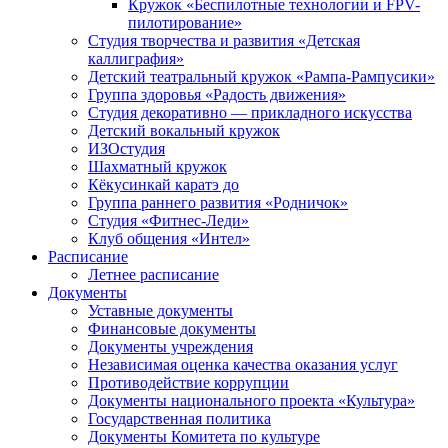
Кружок «Беспилотные технологии и FPV-
пилотирование»
Студия творчества и развития «Детская
каллиграфия»
Детский театральный кружок «Рампа-Рампусики»
Группа здоровья «Радость движения»
Студия декоративно — прикладного искусства
Детский вокальный кружок
ИЗОстудия
Шахматный кружок
Кёкусинкай каратэ до
Группа раннего развития «Родничок»
Cтудия «Фитнес-Леди»
Клуб общения «Интел»
Расписание
Летнее расписание
Документы
Уставные документы
Финансовые документы
Документы учреждения
Независимая оценка качества оказания услуг
Противодействие коррупции
Документы национального проекта «Культура»
Государственная политика
Документы Комитета по культуре