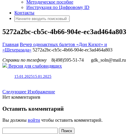
Методическое пособие
Инструкция по Цифровому ID
Контакты
5272a2bc-cb5c-4b66-904e-ec3ad464a803
Главная
Вечер одноактных балетов «Дон Кихот» и
«Шехеразада»
5272a2bc-cb5c-4b66-904e-ec3ad464a803
Справки по телефону
8(498)595-51-74
gdk_soln@mail.ru
Версия для слабовидящих
15.01.2025
15.01.2025
Следующее Изображение
Нет комментариев
Оставить комментарий
Вы должны
войти
чтобы оставить комментарий.