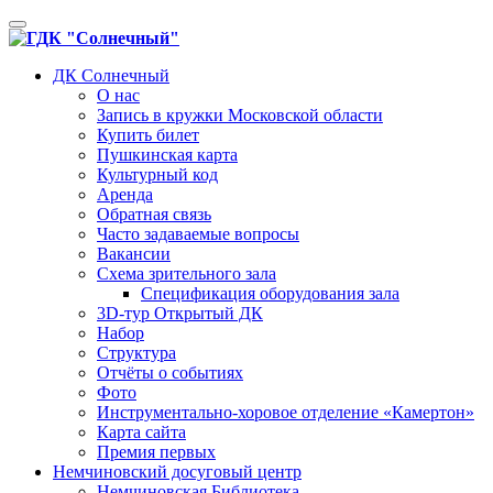
Toggle
navigation
ДК Солнечный
О нас
Запись в кружки Московской области
Купить билет
Пушкинская карта
Культурный код
Аренда
Обратная связь
Часто задаваемые вопросы
Вакансии
Схема зрительного зала
Спецификация оборудования зала
3D-тур Открытый ДК
Набор
Структура
Отчёты о событиях
Фото
Инструментально-хоровое отделение «Камертон»
Карта сайта
Премия первых
Немчиновский досуговый центр
Немчиновская Библиотека