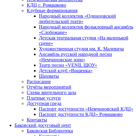
КДЦ с. Ромашково
Клубные формирования
Народный коллектив «Одинцовский
любительский театр»
Народный коллектив фольклорный ансамбль
«Слобожане»
Детская театральная студия «На маленькой
сцене»
Художественная студия им. К. Малевича
Ансамбль русской народной песни
«Немчиновские зори»
Театр песни «VENIL ШОУ»
Детский клуб «Вишенка»
Шахматы
Расписание
Отчёты мероприятий
Схема зрительного зала
Платные услуги
Доступная среда
Паспорт доступности «Немчиновский КДЦ»
Паспорт доступности КДЦ» Ромашково
Контакты
Баковский досуговый цент
Баковская Библиотека