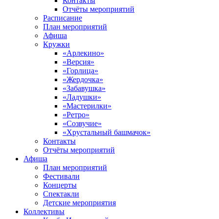
Контакты
Отчёты мероприятий
Расписание
План мероприятий
Афиша
Кружки
«Арлекино»
«Версия»
«Горлица»
«Жердочка»
«Забавушка»
«Ладушки»
«Мастерилки»
«Ретро»
«Созвучие»
«Хрустальный башмачок»
Контакты
Отчёты мероприятий
Афиша
План мероприятий
Фестивали
Концерты
Спектакли
Детские мероприятия
Коллективы