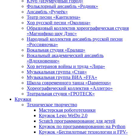
Клуб «Изумрудный город»
Фольклорный ансамбль «Родник»
Ансамбль «Ручеёк»
Театр песни «Кантилена»
Хор русской песни «Околица»
Образцовый коллектив хореографическая студия
«Магнифико шоу Дэнс»
Народный коллектив ансамбль русской песни
«Россияночка»
Вокальная студия «Ералаш»
Вокальный академический ансамбль
«Вдохновение»
Хор ветеранов войны и труда «Лира»
Музыкальная группа «Стаи»
Музыкальная группа ВИА «FFA»
Школа современного танца «Dangerous»
Хореографический коллектив «Аллегро»
Театральная студия «ГРОТЕСК»
Кружки
Техническое творчество
Мастерская робототехники
Кружок Lego WeDo 2.0
Scratch программирование для детей
Кружок по программированию на Python
Кружок «Беспилотные технологии и FPV-