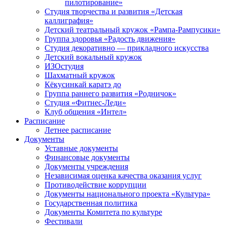
пилотирование»
Студия творчества и развития «Детская
каллиграфия»
Детский театральный кружок «Рампа-Рампусики»
Группа здоровья «Радость движения»
Студия декоративно — прикладного искусства
Детский вокальный кружок
ИЗОстудия
Шахматный кружок
Кёкусинкай каратэ до
Группа раннего развития «Родничок»
Cтудия «Фитнес-Леди»
Клуб общения «Интел»
Расписание
Летнее расписание
Документы
Уставные документы
Финансовые документы
Документы учреждения
Независимая оценка качества оказания услуг
Противодействие коррупции
Документы национального проекта «Культура»
Государственная политика
Документы Комитета по культуре
Фестивали