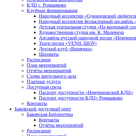
КДЦ с. Ромашково
Клубные формирования
Народный коллектив «Одинцовский любитель
Народный коллектив фольклорный ансамбль 
Детская театральная студия «На маленькой сц
Художественная студия им. К. Малевича
Ансамбль русской народной песни «Немчинов
Театр песни «VENIL ШОУ»
Детский клуб «Вишенка»
Шахматы
Расписание
План мероприятий
Отчёты мероприятий
Схема зрительного зала
Платные услуги
Доступная среда
Паспорт доступности «Немчиновский КДЦ»
Паспорт доступности КДЦ» Ромашково
Контакты
Баковский досуговый цент
Баковская Библиотека
Контакты
Отчёты мероприятий
Расписание