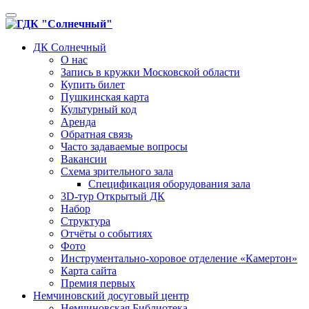
Toggle
navigation
ДК Солнечный
О нас
Запись в кружки Московской области
Купить билет
Пушкинская карта
Культурный код
Аренда
Обратная связь
Часто задаваемые вопросы
Вакансии
Схема зрительного зала
Спецификация оборудования зала
3D-тур Открытый ДК
Набор
Структура
Отчёты о событиях
Фото
Инструментально-хоровое отделение «Камертон»
Карта сайта
Премия первых
Немчиновский досуговый центр
Немчиновская Библиотека