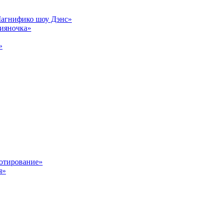
Магнифико шоу Дэнс»
сияночка»
»
отирование»
я»