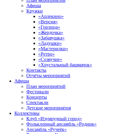
План мероприятий
Афиша
Кружки
«Арлекино»
«Версия»
«Горлица»
«Жердочка»
«Забавушка»
«Ладушки»
«Мастерилки»
«Ретро»
«Созвучие»
«Хрустальный башмачок»
Контакты
Отчёты мероприятий
Афиша
План мероприятий
Фестивали
Концерты
Спектакли
Детские мероприятия
Коллективы
Клуб «Изумрудный город»
Фольклорный ансамбль «Родник»
Ансамбль «Ручеёк»