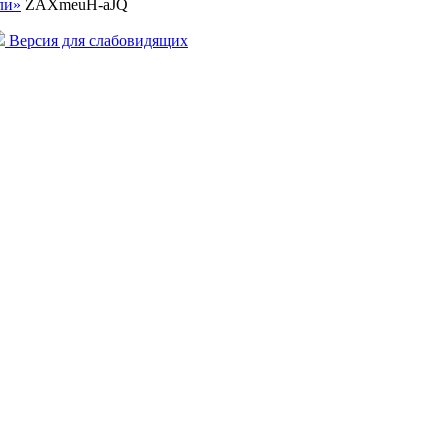
ли»
ZAXmeuH-aJQ
Версия для слабовидящих