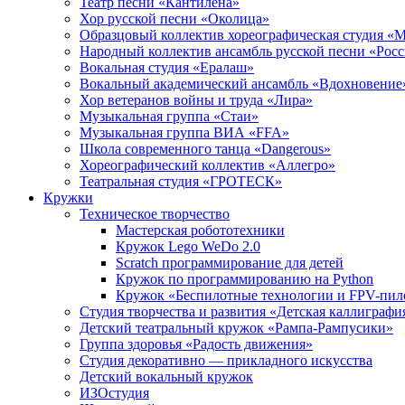
Театр песни «Кантилена»
Хор русской песни «Околица»
Образцовый коллектив хореографическая студия «
Народный коллектив ансамбль русской песни «Рос
Вокальная студия «Ералаш»
Вокальный академический ансамбль «Вдохновение
Хор ветеранов войны и труда «Лира»
Музыкальная группа «Стаи»
Музыкальная группа ВИА «FFA»
Школа современного танца «Dangerous»
Хореографический коллектив «Аллегро»
Театральная студия «ГРОТЕСК»
Кружки
Техническое творчество
Мастерская робототехники
Кружок Lego WeDo 2.0
Scratch программирование для детей
Кружок по программированию на Python
Кружок «Беспилотные технологии и FPV-пил
Студия творчества и развития «Детская каллиграфи
Детский театральный кружок «Рампа-Рампусики»
Группа здоровья «Радость движения»
Студия декоративно — прикладного искусства
Детский вокальный кружок
ИЗОстудия