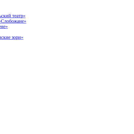
ский театр»
«Слобожане»
ене»
ские зори»