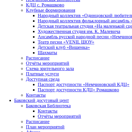
КДЦ с. Ромашково
Клубные формирования
Народный коллектив «Одинцовский любитель
Народный коллектив фольклорный ансамбль 
Детская театральная студия «На маленькой сц
Художественная студия им. К. Малевича
Ансамбль русской народной песни «Немчинов
Театр песни «VENIL ШОУ»
Детский клуб «Вишенка»
Шахматы
Расписание
Отчёты мероприятий
Схема зрительного зала
Платные услуги
Доступная среда
Паспорт доступности «Немчиновский КДЦ»
Паспорт доступности КДЦ» Ромашково
Контакты
Баковский досуговый цент
Баковская Библиотека
Контакты
Отчёты мероприятий
Расписание
План мероприятий