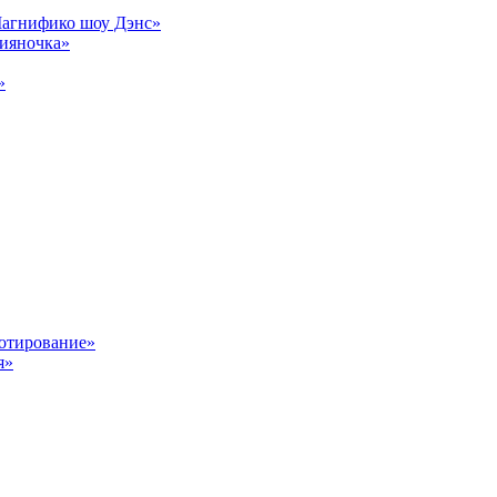
Магнифико шоу Дэнс»
сияночка»
»
отирование»
я»