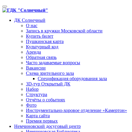
Toggle
navigation
ДК Солнечный
О нас
Запись в кружки Московской области
Купить билет
Пушкинская карта
Культурный код
Аренда
Обратная связь
Часто задаваемые вопросы
Вакансии
Схема зрительного зала
Спецификация оборудования зала
3D-тур Открытый ДК
Набор
Структура
Отчёты о событиях
Фото
Инструментально-хоровое отделение «Камертон»
Карта сайта
Премия первых
Немчиновский досуговый центр
Немчиновская Библиотека