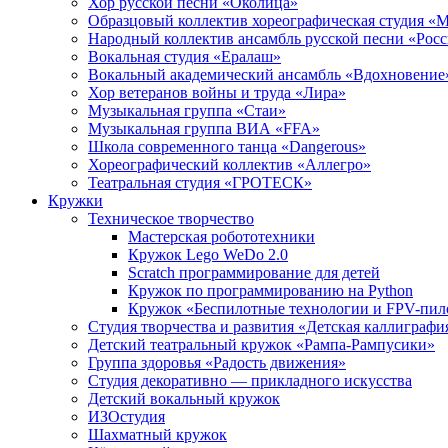
Хор русской песни «Околица»
Образцовый коллектив хореографическая студия «
Народный коллектив ансамбль русской песни «Рос
Вокальная студия «Ералаш»
Вокальный академический ансамбль «Вдохновение
Хор ветеранов войны и труда «Лира»
Музыкальная группа «Стаи»
Музыкальная группа ВИА «FFA»
Школа современного танца «Dangerous»
Хореографический коллектив «Аллегро»
Театральная студия «ГРОТЕСК»
Кружки
Техническое творчество
Мастерская робототехники
Кружок Lego WeDo 2.0
Scratch программирование для детей
Кружок по программированию на Python
Кружок «Беспилотные технологии и FPV-пил
Студия творчества и развития «Детская каллиграфи
Детский театральный кружок «Рампа-Рампусики»
Группа здоровья «Радость движения»
Студия декоративно — прикладного искусства
Детский вокальный кружок
ИЗОстудия
Шахматный кружок