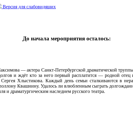
Версия для слабовидящих
До начала мероприятия осталось:
аксимова — актера Санкт-Петербургской драматической труппы 
олгов и ждёт кто за него первый расплатится — родной отец 
м Сергея Хлыстикова. Каждый день семьи сталкиваются в не
поллону Квашнину. Удалось ли влюбленным сыграть долгожданну
ля и драматургическим наследием русского театра.