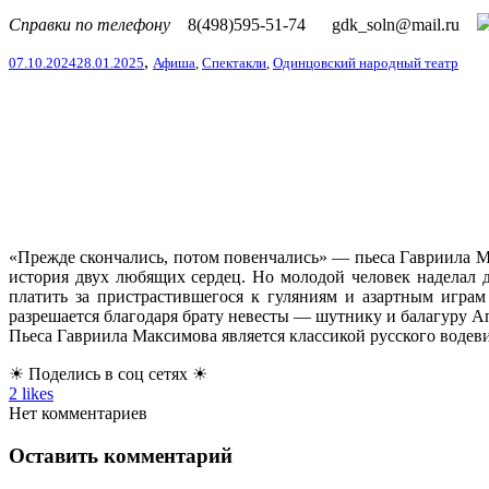
Справки по телефону
8(498)595-51-74
gdk_soln@mail.ru
,
07.10.2024
28.01.2025
Афиша
,
Спектакли
,
Одинцовский народный театр
«Прежде скончались, потом повенчались» — пьеса Гавриила М
история двух любящих сердец. Но молодой человек наделал д
платить за пристрастившегося к гуляниям и азартным игра
разрешается благодаря брату невесты — шутнику и балагуру А
Пьеса Гавриила Максимова является классикой русского водеви
☀ Поделись в соц сетях ☀
2
likes
Нет комментариев
Оставить комментарий