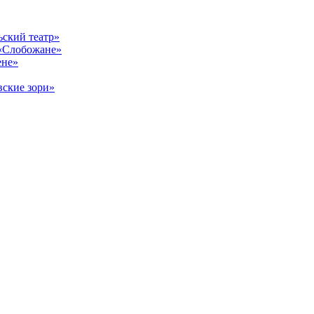
ский театр»
«Слобожане»
ене»
ские зори»