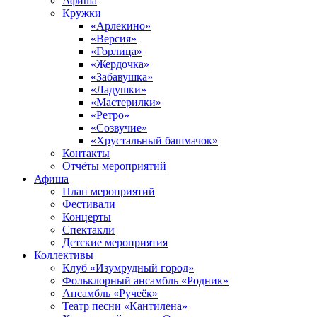
Афиша
Кружки
«Арлекино»
«Версия»
«Горлица»
«Жердочка»
«Забавушка»
«Ладушки»
«Мастерилки»
«Ретро»
«Созвучие»
«Хрустальный башмачок»
Контакты
Отчёты мероприятий
Афиша
План мероприятий
Фестивали
Концерты
Спектакли
Детские мероприятия
Коллективы
Клуб «Изумрудный город»
Фольклорный ансамбль «Родник»
Ансамбль «Ручеёк»
Театр песни «Кантилена»