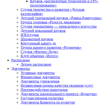
Кружок «Беспилотные технологии и FPV-
пилотирование»
Студия творчества и развития «Детская
каллиграфия»
Детский театральный кружок «Рампа-Рампусики»
Группа здоровья «Радость движения»
Студия декоративно — прикладного искусства
Детский вокальный кружок
ИЗОстудия
Шахматный кружок
Кёкусинкай каратэ до
Группа раннего развития «Родничок»
Cтудия «Фитнес-Леди»
Клуб общения «Интел»
Расписание
Летнее расписание
Документы
Уставные документы
Финансовые документы
Документы учреждения
Независимая оценка качества оказания услуг
Противодействие коррупции
Документы национального проекта «Культура»
Государственная политика
Документы Комитета по культуре