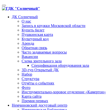
Toggle
navigation
ДК Солнечный
О нас
Запись в кружки Московской области
Купить билет
Пушкинская карта
Культурный код
Аренда
Обратная связь
Часто задаваемые вопросы
Вакансии
Схема зрительного зала
Спецификация оборудования зала
3D-тур Открытый ДК
Набор
Структура
Отчёты о событиях
Фото
Инструментально-хоровое отделение «Камертон»
Карта сайта
Премия первых
Немчиновский досуговый центр
Немчиновская Библиотека