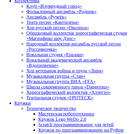
Коллективы
Клуб «Изумрудный город»
Фольклорный ансамбль «Родник»
Ансамбль «Ручеёк»
Театр песни «Кантилена»
Хор русской песни «Околица»
Образцовый коллектив хореографическая студия
«Магнифико шоу Дэнс»
Народный коллектив ансамбль русской песни
«Россияночка»
Вокальная студия «Ералаш»
Вокальный академический ансамбль
«Вдохновение»
Хор ветеранов войны и труда «Лира»
Музыкальная группа «Стаи»
Музыкальная группа ВИА «FFA»
Школа современного танца «Dangerous»
Хореографический коллектив «Аллегро»
Театральная студия «ГРОТЕСК»
Кружки
Техническое творчество
Мастерская робототехники
Кружок Lego WeDo 2.0
Scratch программирование для детей
Кружок по программированию на Python