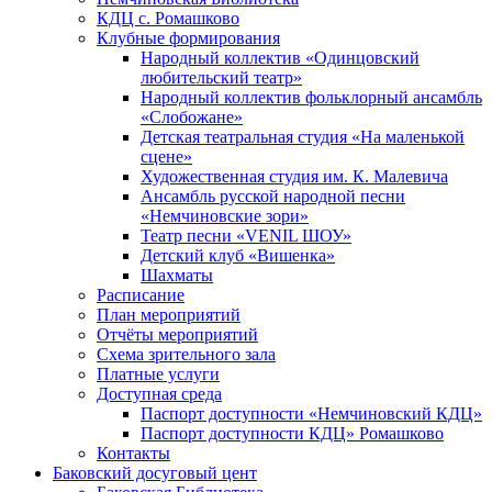
КДЦ с. Ромашково
Клубные формирования
Народный коллектив «Одинцовский
любительский театр»
Народный коллектив фольклорный ансамбль
«Слобожане»
Детская театральная студия «На маленькой
сцене»
Художественная студия им. К. Малевича
Ансамбль русской народной песни
«Немчиновские зори»
Театр песни «VENIL ШОУ»
Детский клуб «Вишенка»
Шахматы
Расписание
План мероприятий
Отчёты мероприятий
Схема зрительного зала
Платные услуги
Доступная среда
Паспорт доступности «Немчиновский КДЦ»
Паспорт доступности КДЦ» Ромашково
Контакты
Баковский досуговый цент