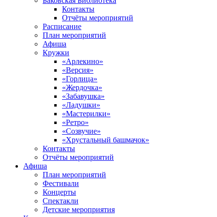
Баковская Библиотека
Контакты
Отчёты мероприятий
Расписание
План мероприятий
Афиша
Кружки
«Арлекино»
«Версия»
«Горлица»
«Жердочка»
«Забавушка»
«Ладушки»
«Мастерилки»
«Ретро»
«Созвучие»
«Хрустальный башмачок»
Контакты
Отчёты мероприятий
Афиша
План мероприятий
Фестивали
Концерты
Спектакли
Детские мероприятия