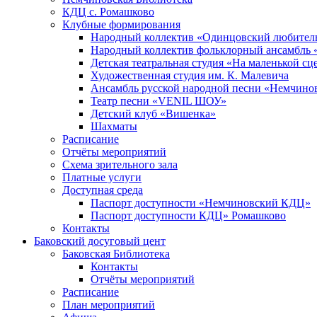
КДЦ с. Ромашково
Клубные формирования
Народный коллектив «Одинцовский любитель
Народный коллектив фольклорный ансамбль 
Детская театральная студия «На маленькой сц
Художественная студия им. К. Малевича
Ансамбль русской народной песни «Немчинов
Театр песни «VENIL ШОУ»
Детский клуб «Вишенка»
Шахматы
Расписание
Отчёты мероприятий
Схема зрительного зала
Платные услуги
Доступная среда
Паспорт доступности «Немчиновский КДЦ»
Паспорт доступности КДЦ» Ромашково
Контакты
Баковский досуговый цент
Баковская Библиотека
Контакты
Отчёты мероприятий
Расписание
План мероприятий