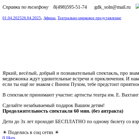
Справки по телефону
8(498)595-51-74
gdk_soln@mail.ru
,
01.04.2025
26.04.2025
Афиша
,
Театрально-цирковое представление
Яркий, весёлый, добрый и познавательный спектакль, про зн
медвежонка ждут удивительные встречи и приключения. И након
если ты ещё не знаком с Винни Пухом, тебе предстоит приятно
В спектакле принимают участие: артисты театра им. Е. Вахта
Сделайте незабываемый подарок Вашим детям!
Продолжительность спектакля 60 мин. (без антракта)
Дети до 3х лет проходят БЕСПЛАТНО по одному билету со взро
☀ Поделись в соц сетях ☀
0
likes