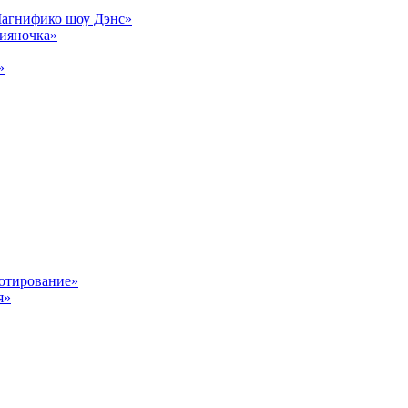
Магнифико шоу Дэнс»
сияночка»
»
отирование»
я»