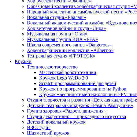
Хор русской песни «Околица»
Образцовый коллектив хореографическая студия «
Народный коллектив ансамбль русской песни «Рос
Вокальная студия «Ералаш»
Вокальный академический ансамбль «Вдохновение
Хор ветеранов войны и труда «Лира»
Музыкальная группа «Стаи»
Музыкальная группа ВИА «FFA»
Школа современного танца «Dangerous»
Хореографический коллектив «Аллегро»
Театральная студия «ГРОТЕСК»
Кружки
Техническое творчество
Мастерская робототехники
Кружок Lego WeDo 2.0
Scratch программирование для детей
Кружок по программированию на Python
Кружок «Беспилотные технологии и FPV-пил
Студия творчества и развития «Детская каллиграфи
Детский театральный кружок «Рампа-Рампусики»
Группа здоровья «Радость движения»
Студия декоративно — прикладного искусства
Детский вокальный кружок
ИЗОстудия
Шахматный кружок