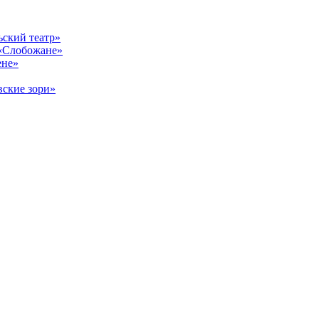
ский театр»
«Слобожане»
ене»
ские зори»