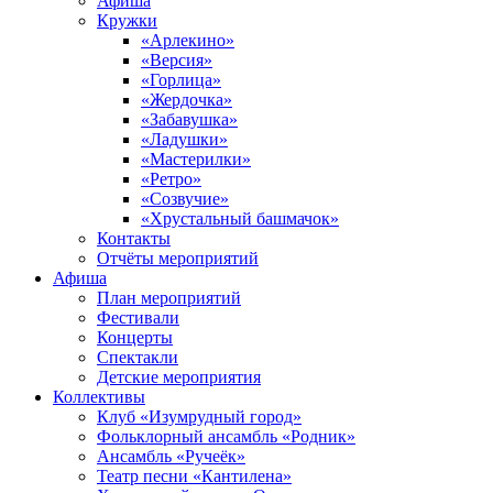
Афиша
Кружки
«Арлекино»
«Версия»
«Горлица»
«Жердочка»
«Забавушка»
«Ладушки»
«Мастерилки»
«Ретро»
«Созвучие»
«Хрустальный башмачок»
Контакты
Отчёты мероприятий
Афиша
План мероприятий
Фестивали
Концерты
Спектакли
Детские мероприятия
Коллективы
Клуб «Изумрудный город»
Фольклорный ансамбль «Родник»
Ансамбль «Ручеёк»
Театр песни «Кантилена»