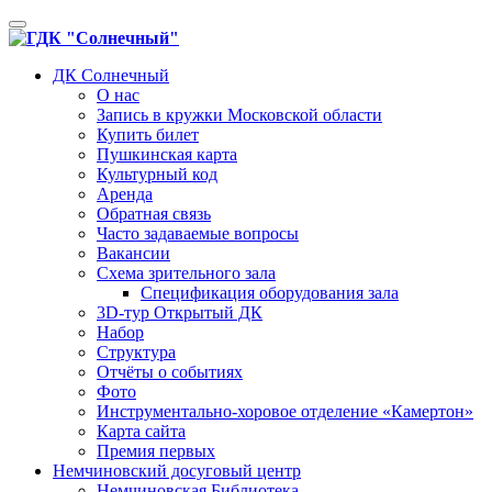
Toggle
navigation
ДК Солнечный
О нас
Запись в кружки Московской области
Купить билет
Пушкинская карта
Культурный код
Аренда
Обратная связь
Часто задаваемые вопросы
Вакансии
Схема зрительного зала
Спецификация оборудования зала
3D-тур Открытый ДК
Набор
Структура
Отчёты о событиях
Фото
Инструментально-хоровое отделение «Камертон»
Карта сайта
Премия первых
Немчиновский досуговый центр
Немчиновская Библиотека