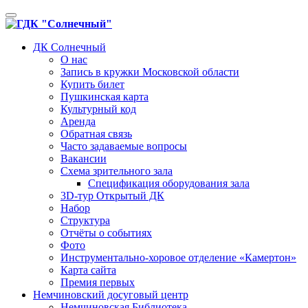
Toggle
navigation
ДК Солнечный
О нас
Запись в кружки Московской области
Купить билет
Пушкинская карта
Культурный код
Аренда
Обратная связь
Часто задаваемые вопросы
Вакансии
Схема зрительного зала
Спецификация оборудования зала
3D-тур Открытый ДК
Набор
Структура
Отчёты о событиях
Фото
Инструментально-хоровое отделение «Камертон»
Карта сайта
Премия первых
Немчиновский досуговый центр
Немчиновская Библиотека