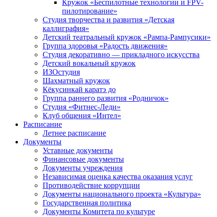
Кружок «Беспилотные технологии и FPV-
пилотирование»
Студия творчества и развития «Детская
каллиграфия»
Детский театральный кружок «Рампа-Рампусики»
Группа здоровья «Радость движения»
Студия декоративно — прикладного искусства
Детский вокальный кружок
ИЗОстудия
Шахматный кружок
Кёкусинкай каратэ до
Группа раннего развития «Родничок»
Cтудия «Фитнес-Леди»
Клуб общения «Интел»
Расписание
Летнее расписание
Документы
Уставные документы
Финансовые документы
Документы учреждения
Независимая оценка качества оказания услуг
Противодействие коррупции
Документы национального проекта «Культура»
Государственная политика
Документы Комитета по культуре