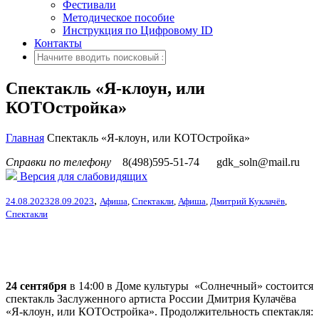
Фестивали
Методическое пособие
Инструкция по Цифровому ID
Контакты
Спектакль «Я-клоун, или
КОТОстройка»
Главная
Спектакль «Я-клоун, или КОТОстройка»
Справки по телефону
8(498)595-51-74
gdk_soln@mail.ru
Версия для слабовидящих
,
24.08.2023
28.09.2023
Афиша
,
Спектакли
,
Афиша
,
Дмитрий Куклачёв
,
Спектакли
24 сентября
в 14:00 в Доме культуры «Солнечный» состоится
спектакль Заслуженного артиста России Дмитрия Кулачёва
«Я-клоун, или КОТОстройка».
Продолжительность спектакля: