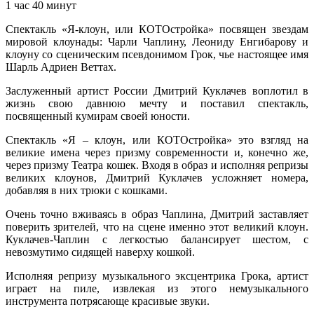
1 час 40 минут
Спектакль «Я-клоун, или КОТОстройка» посвящен звездам
мировой клоунады: Чарли Чаплину, Леониду Енгибарову и
клоуну со сценическим псевдонимом Грок, чье настоящее имя
Шарль Адриен Веттах.
Заслуженный артист России Дмитрий Куклачев воплотил в
жизнь свою давнюю мечту и поставил спектакль,
посвященный кумирам своей юности.
Спектакль «Я – клоун, или КОТОстройка» это взгляд на
великие имена через призму современности и, конечно же,
через призму Театра кошек. Входя в образ и исполняя репризы
великих клоунов, Дмитрий Куклачев усложняет номера,
добавляя в них трюки с кошками.
Очень точно вживаясь в образ Чаплина, Дмитрий заставляет
поверить зрителей, что на сцене именно этот великий клоун.
Куклачев-Чаплин с легкостью балансирует шестом, с
невозмутимо сидящей наверху кошкой.
Исполняя репризу музыкального эксцентрика Грока, артист
играет на пиле, извлекая из этого немузыкального
инструмента потрясающе красивые звуки.