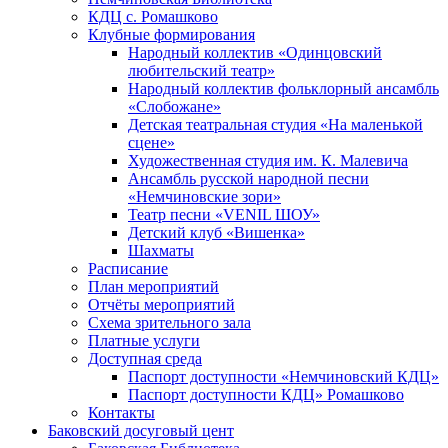
КДЦ с. Ромашково
Клубные формирования
Народный коллектив «Одинцовский
любительский театр»
Народный коллектив фольклорный ансамбль
«Слобожане»
Детская театральная студия «На маленькой
сцене»
Художественная студия им. К. Малевича
Ансамбль русской народной песни
«Немчиновские зори»
Театр песни «VENIL ШОУ»
Детский клуб «Вишенка»
Шахматы
Расписание
План мероприятий
Отчёты мероприятий
Схема зрительного зала
Платные услуги
Доступная среда
Паспорт доступности «Немчиновский КДЦ»
Паспорт доступности КДЦ» Ромашково
Контакты
Баковский досуговый цент