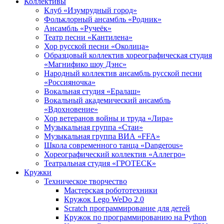
Коллективы
Клуб «Изумрудный город»
Фольклорный ансамбль «Родник»
Ансамбль «Ручеёк»
Театр песни «Кантилена»
Хор русской песни «Околица»
Образцовый коллектив хореографическая студия
«Магнифико шоу Дэнс»
Народный коллектив ансамбль русской песни
«Россияночка»
Вокальная студия «Ералаш»
Вокальный академический ансамбль
«Вдохновение»
Хор ветеранов войны и труда «Лира»
Музыкальная группа «Стаи»
Музыкальная группа ВИА «FFA»
Школа современного танца «Dangerous»
Хореографический коллектив «Аллегро»
Театральная студия «ГРОТЕСК»
Кружки
Техническое творчество
Мастерская робототехники
Кружок Lego WeDo 2.0
Scratch программирование для детей
Кружок по программированию на Python