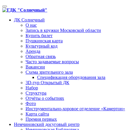
Toggle
navigation
ДК Солнечный
О нас
Запись в кружки Московской области
Купить билет
Пушкинская карта
Культурный код
Аренда
Обратная связь
Часто задаваемые вопросы
Вакансии
Схема зрительного зала
Спецификация оборудования зала
3D-тур Открытый ДК
Набор
Структура
Отчёты о событиях
Фото
Инструментально-хоровое отделение «Камертон»
Карта сайта
Премия первых
Немчиновский досуговый центр
Немчиновская Библиотека