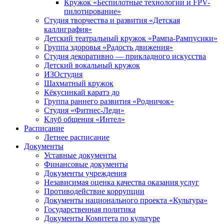
Кружок «Беспилотные технологии и FPV-
пилотирование»
Студия творчества и развития «Детская
каллиграфия»
Детский театральный кружок «Рампа-Рампусики»
Группа здоровья «Радость движения»
Студия декоративно — прикладного искусства
Детский вокальный кружок
ИЗОстудия
Шахматный кружок
Кёкусинкай каратэ до
Группа раннего развития «Родничок»
Cтудия «Фитнес-Леди»
Клуб общения «Интел»
Расписание
Летнее расписание
Документы
Уставные документы
Финансовые документы
Документы учреждения
Независимая оценка качества оказания услуг
Противодействие коррупции
Документы национального проекта «Культура»
Государственная политика
Документы Комитета по культуре