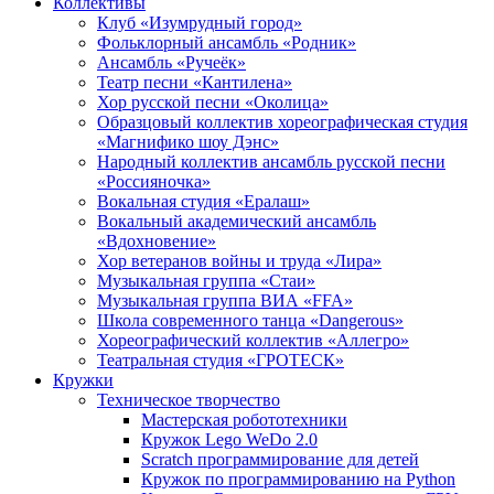
Коллективы
Клуб «Изумрудный город»
Фольклорный ансамбль «Родник»
Ансамбль «Ручеёк»
Театр песни «Кантилена»
Хор русской песни «Околица»
Образцовый коллектив хореографическая студия
«Магнифико шоу Дэнс»
Народный коллектив ансамбль русской песни
«Россияночка»
Вокальная студия «Ералаш»
Вокальный академический ансамбль
«Вдохновение»
Хор ветеранов войны и труда «Лира»
Музыкальная группа «Стаи»
Музыкальная группа ВИА «FFA»
Школа современного танца «Dangerous»
Хореографический коллектив «Аллегро»
Театральная студия «ГРОТЕСК»
Кружки
Техническое творчество
Мастерская робототехники
Кружок Lego WeDo 2.0
Scratch программирование для детей
Кружок по программированию на Python