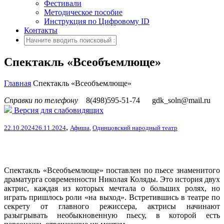
Фестивали
Методическое пособие
Инструкция по Цифровому ID
Контакты
Спектакль «Всеобъемлюще»
Главная
Спектакль «Всеобъемлюще»
Справки по телефону
8(498)595-51-74
gdk_soln@mail.ru
Версия для слабовидящих
,
22.10.2024
26.11.2024
Афиша
,
Одинцовский народный театр
Спектакль «Всеобъемлюще» поставлен по пьесе знаменитого
драматурга современности Николая Коляды.
Это история двух
актрис, каждая из которых мечтала о больших ролях, но
играть пришлось роли «на выход». Встретившись в театре по
секрету от главного режиссера, актрисы начинают
разыгрывать необыкновенную пьесу, в которой есть