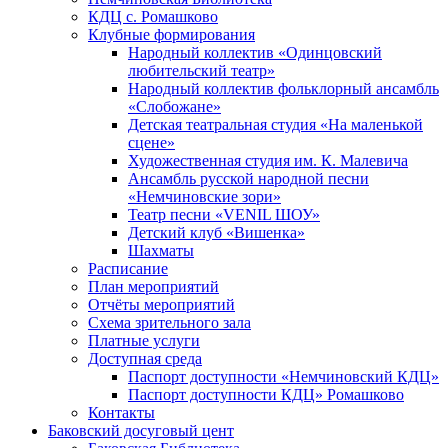
КДЦ с. Ромашково
Клубные формирования
Народный коллектив «Одинцовский
любительский театр»
Народный коллектив фольклорный ансамбль
«Слобожане»
Детская театральная студия «На маленькой
сцене»
Художественная студия им. К. Малевича
Ансамбль русской народной песни
«Немчиновские зори»
Театр песни «VENIL ШОУ»
Детский клуб «Вишенка»
Шахматы
Расписание
План мероприятий
Отчёты мероприятий
Схема зрительного зала
Платные услуги
Доступная среда
Паспорт доступности «Немчиновский КДЦ»
Паспорт доступности КДЦ» Ромашково
Контакты
Баковский досуговый цент