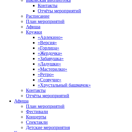
Баковская Библиотека
Контакты
Отчёты мероприятий
Расписание
План мероприятий
Афиша
Кружки
«Арлекино»
«Версия»
«Горлица»
«Жердочка»
«Забавушка»
«Ладушки»
«Мастерилки»
«Ретро»
«Созвучие»
«Хрустальный башмачок»
Контакты
Отчёты мероприятий
Афиша
План мероприятий
Фестивали
Концерты
Спектакли
Детские мероприятия