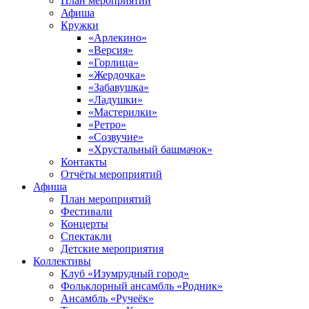
План мероприятий
Афиша
Кружки
«Арлекино»
«Версия»
«Горлица»
«Жердочка»
«Забавушка»
«Ладушки»
«Мастерилки»
«Ретро»
«Созвучие»
«Хрустальный башмачок»
Контакты
Отчёты мероприятий
Афиша
План мероприятий
Фестивали
Концерты
Спектакли
Детские мероприятия
Коллективы
Клуб «Изумрудный город»
Фольклорный ансамбль «Родник»
Ансамбль «Ручеёк»