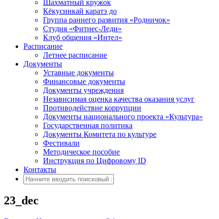
Шахматный кружок
Кёкусинкай каратэ до
Группа раннего развития «Родничок»
Cтудия «Фитнес-Леди»
Клуб общения «Интел»
Расписание
Летнее расписание
Документы
Уставные документы
Финансовые документы
Документы учреждения
Независимая оценка качества оказания услуг
Противодействие коррупции
Документы национального проекта «Культура»
Государственная политика
Документы Комитета по культуре
Фестивали
Методическое пособие
Инструкция по Цифровому ID
Контакты
23_dec