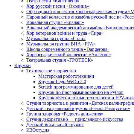
Театр песни «Кантилена»
Хор русской песни «Околица»
Образцовый коллектив хореографическая студия «
Народный коллектив ансамбль русской песни «Рос
Вокальная студия «Ералаш»
Вокальный академический ансамбль «Вдохновение
Хор ветеранов войны и труда «Лира»
Музыкальная группа «Стаи»
Музыкальная группа ВИА «FFA»
Школа современного танца «Dangerous»
Хореографический коллектив «Аллегро»
Театральная студия «ГРОТЕСК»
Кружки
Техническое творчество
Мастерская робототехники
Кружок Lego WeDo 2.0
Scratch программирование для детей
Кружок по программированию на Python
Кружок «Беспилотные технологии и FPV-пил
Студия творчества и развития «Детская каллиграфи
Детский театральный кружок «Рампа-Рампусики»
Группа здоровья «Радость движения»
Студия декоративно — прикладного искусства
Детский вокальный кружок
ИЗОстудия