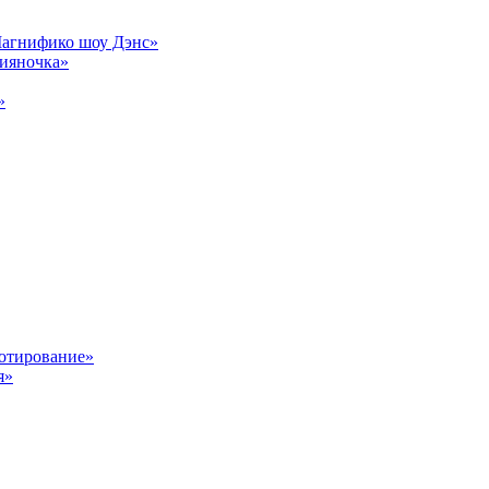
Магнифико шоу Дэнс»
сияночка»
»
отирование»
я»