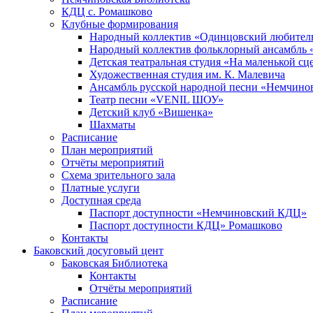
КДЦ с. Ромашково
Клубные формирования
Народный коллектив «Одинцовский любитель
Народный коллектив фольклорный ансамбль 
Детская театральная студия «На маленькой сц
Художественная студия им. К. Малевича
Ансамбль русской народной песни «Немчинов
Театр песни «VENIL ШОУ»
Детский клуб «Вишенка»
Шахматы
Расписание
План мероприятий
Отчёты мероприятий
Схема зрительного зала
Платные услуги
Доступная среда
Паспорт доступности «Немчиновский КДЦ»
Паспорт доступности КДЦ» Ромашково
Контакты
Баковский досуговый цент
Баковская Библиотека
Контакты
Отчёты мероприятий
Расписание