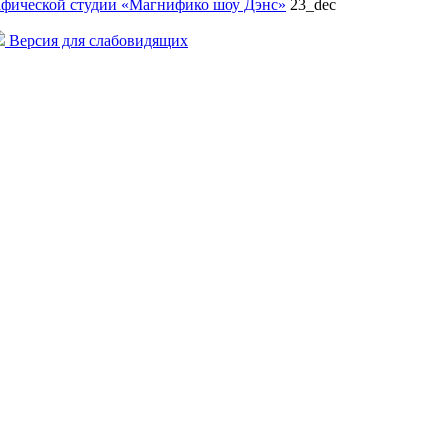
рафической студии «Магнифико шоу Дэнс»
23_dec
Версия для слабовидящих