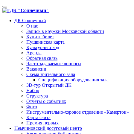
Toggle
navigation
ДК Солнечный
О нас
Запись в кружки Московской области
Купить билет
Пушкинская карта
Культурный код
Аренда
Обратная связь
Часто задаваемые вопросы
Вакансии
Схема зрительного зала
Спецификация оборудования зала
3D-тур Открытый ДК
Набор
Структура
Отчёты о событиях
Фото
Инструментально-хоровое отделение «Камертон»
Карта сайта
Премия первых
Немчиновский досуговый центр
Немчиновская Библиотека