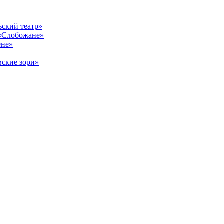
ский театр»
«Слобожане»
ене»
ские зори»