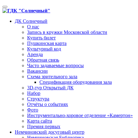
Toggle
navigation
ДК Солнечный
О нас
Запись в кружки Московской области
Купить билет
Пушкинская карта
Культурный код
Аренда
Обратная связь
Часто задаваемые вопросы
Вакансии
Схема зрительного зала
Спецификация оборудования зала
3D-тур Открытый ДК
Набор
Структура
Отчёты о событиях
Фото
Инструментально-хоровое отделение «Камертон»
Карта сайта
Премия первых
Немчиновский досуговый центр
Немчиновская Библиотека