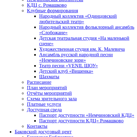
КДЦ с. Ромашково
Клубные формирования
Народный коллектив «Одинцовский
любительский театр»
Народный коллектив фольклорный ансамбль
«Слобожане»
Детская театральная студия «На маленькой
сцене»
Художественная студия им. К. Малевича
Ансамбль русской народной песни
«Немчиновские зори»
Театр песни «VENIL ШОУ»
Детский клуб «Вишенка»
Шахматы
Расписание
План мероприятий
Отчёты мероприятий
Схема зрительного зала
Платные услуги
Доступная среда
Паспорт доступности «Немчиновский КДЦ»
Паспорт доступности КДЦ» Ромашково
Контакты
Баковский досуговый цент