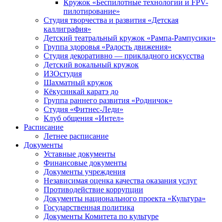
Кружок «Беспилотные технологии и FPV-
пилотирование»
Студия творчества и развития «Детская
каллиграфия»
Детский театральный кружок «Рампа-Рампусики»
Группа здоровья «Радость движения»
Студия декоративно — прикладного искусства
Детский вокальный кружок
ИЗОстудия
Шахматный кружок
Кёкусинкай каратэ до
Группа раннего развития «Родничок»
Cтудия «Фитнес-Леди»
Клуб общения «Интел»
Расписание
Летнее расписание
Документы
Уставные документы
Финансовые документы
Документы учреждения
Независимая оценка качества оказания услуг
Противодействие коррупции
Документы национального проекта «Культура»
Государственная политика
Документы Комитета по культуре