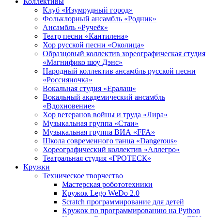
Коллективы
Клуб «Изумрудный город»
Фольклорный ансамбль «Родник»
Ансамбль «Ручеёк»
Театр песни «Кантилена»
Хор русской песни «Околица»
Образцовый коллектив хореографическая студия
«Магнифико шоу Дэнс»
Народный коллектив ансамбль русской песни
«Россияночка»
Вокальная студия «Ералаш»
Вокальный академический ансамбль
«Вдохновение»
Хор ветеранов войны и труда «Лира»
Музыкальная группа «Стаи»
Музыкальная группа ВИА «FFA»
Школа современного танца «Dangerous»
Хореографический коллектив «Аллегро»
Театральная студия «ГРОТЕСК»
Кружки
Техническое творчество
Мастерская робототехники
Кружок Lego WeDo 2.0
Scratch программирование для детей
Кружок по программированию на Python