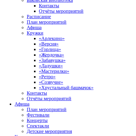
Баковская Библиотека
Контакты
Отчёты мероприятий
Расписание
План мероприятий
Афиша
Кружки
«Арлекино»
«Версия»
«Горлица»
«Жердочка»
«Забавушка»
«Ладушки»
«Мастерилки»
«Ретро»
«Созвучие»
«Хрустальный башмачок»
Контакты
Отчёты мероприятий
Афиша
План мероприятий
Фестивали
Концерты
Спектакли
Детские мероприятия