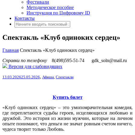
Фестивали
Методическое пособие
Инструкция по Цифровому ID
Контакты
Спектакль «Клуб одиноких сердец»
Главная
Спектакль «Клуб одиноких сердец»
Справки по телефону
8(498)595-51-74
gdk_soln@mail.ru
Версия для слабовидящих
,
13.03.2026
25.05.2026
Афиша
,
Спектакли
Купить билет
«Клуб одиноких сердец» – это умопомрачительная комедия,
где переплетаются судьбы героев, исцеляющихся любовью и
дружбой.
Это история из жизни мужчин, которые на личном
опыте понимают, что деньги не значат ровным счетом ничего,
чудеса творит только Любовь.