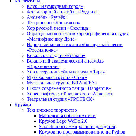
Коллективы
Клуб «Изумрудный город»
Фольклорный ансамбль «Родник»
Ансамбль «Ручеёк»
Театр песни «Кантилена»
Хор русской песни «Околица»
Образцовый коллектив хореографическая студия
«Магнифико шоу Дэнс»
Народный коллектив ансамбль русской песни
«Россияночка»
Вокальная студия «Ералаш»
Вокальный академический ансамбль
«Вдохновение»
Хор ветеранов войны и труда «Лира»
Музыкальная группа «Стаи»
Музыкальная группа ВИА «FFA»
Школа современного танца «Dangerous»
Хореографический коллектив «Аллегро»
Театральная студия «ГРОТЕСК»
Кружки
Техническое творчество
Мастерская робототехники
Кружок Lego WeDo 2.0
Scratch программирование для детей
Кружок по программированию на Python