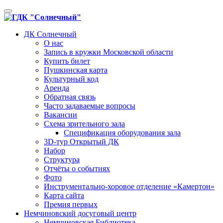
Toggle
navigation
ДК Солнечный
О нас
Запись в кружки Московской области
Купить билет
Пушкинская карта
Культурный код
Аренда
Обратная связь
Часто задаваемые вопросы
Вакансии
Схема зрительного зала
Спецификация оборудования зала
3D-тур Открытый ДК
Набор
Структура
Отчёты о событиях
Фото
Инструментально-хоровое отделение «Камертон»
Карта сайта
Премия первых
Немчиновский досуговый центр
Немчиновская Библиотека