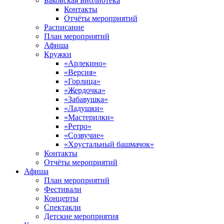
Баковская Библиотека
Контакты
Отчёты мероприятий
Расписание
План мероприятий
Афиша
Кружки
«Арлекино»
«Версия»
«Горлица»
«Жердочка»
«Забавушка»
«Ладушки»
«Мастерилки»
«Ретро»
«Созвучие»
«Хрустальный башмачок»
Контакты
Отчёты мероприятий
Афиша
План мероприятий
Фестивали
Концерты
Спектакли
Детские мероприятия