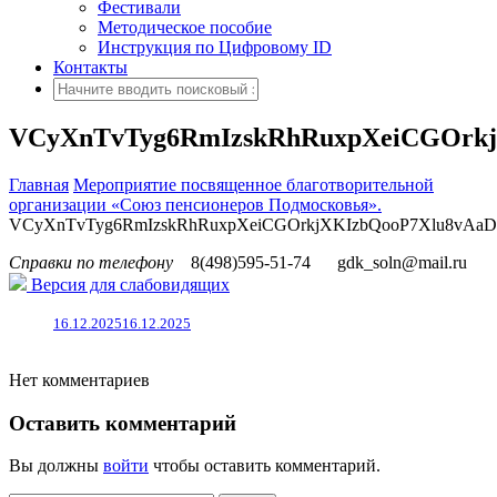
Фестивали
Методическое пособие
Инструкция по Цифровому ID
Контакты
VCyXnTvTyg6RmIzskRhRuxpXeiCGOrk
Главная
Мероприятие посвященное благотворительной
организации «Союз пенсионеров Подмосковья».
VCyXnTvTyg6RmIzskRhRuxpXeiCGOrkjXKIzbQooP7Xlu8vAa
Справки по телефону
8(498)595-51-74
gdk_soln@mail.ru
Версия для слабовидящих
16.12.2025
16.12.2025
Нет комментариев
Оставить комментарий
Вы должны
войти
чтобы оставить комментарий.