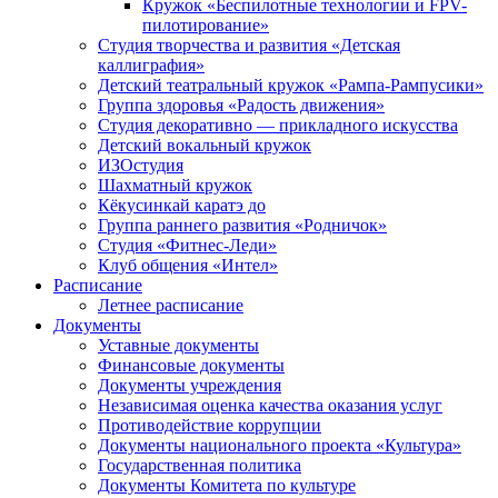
Кружок «Беспилотные технологии и FPV-
пилотирование»
Студия творчества и развития «Детская
каллиграфия»
Детский театральный кружок «Рампа-Рампусики»
Группа здоровья «Радость движения»
Студия декоративно — прикладного искусства
Детский вокальный кружок
ИЗОстудия
Шахматный кружок
Кёкусинкай каратэ до
Группа раннего развития «Родничок»
Cтудия «Фитнес-Леди»
Клуб общения «Интел»
Расписание
Летнее расписание
Документы
Уставные документы
Финансовые документы
Документы учреждения
Независимая оценка качества оказания услуг
Противодействие коррупции
Документы национального проекта «Культура»
Государственная политика
Документы Комитета по культуре