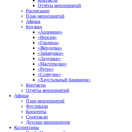
Контакты
Отчёты мероприятий
Расписание
План мероприятий
Афиша
Кружки
«Арлекино»
«Версия»
«Горлица»
«Жердочка»
«Забавушка»
«Ладушки»
«Мастерилки»
«Ретро»
«Созвучие»
«Хрустальный башмачок»
Контакты
Отчёты мероприятий
Афиша
План мероприятий
Фестивали
Концерты
Спектакли
Детские мероприятия
Коллективы