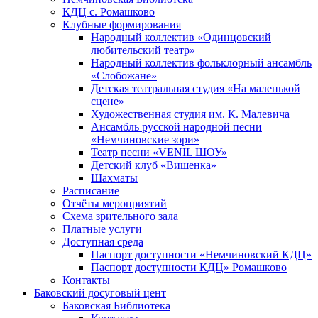
КДЦ с. Ромашково
Клубные формирования
Народный коллектив «Одинцовский
любительский театр»
Народный коллектив фольклорный ансамбль
«Слобожане»
Детская театральная студия «На маленькой
сцене»
Художественная студия им. К. Малевича
Ансамбль русской народной песни
«Немчиновские зори»
Театр песни «VENIL ШОУ»
Детский клуб «Вишенка»
Шахматы
Расписание
Отчёты мероприятий
Схема зрительного зала
Платные услуги
Доступная среда
Паспорт доступности «Немчиновский КДЦ»
Паспорт доступности КДЦ» Ромашково
Контакты
Баковский досуговый цент
Баковская Библиотека