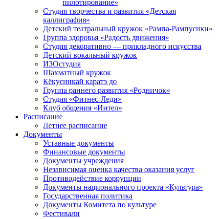
пилотирование»
Студия творчества и развития «Детская
каллиграфия»
Детский театральный кружок «Рампа-Рампусики»
Группа здоровья «Радость движения»
Студия декоративно — прикладного искусства
Детский вокальный кружок
ИЗОстудия
Шахматный кружок
Кёкусинкай каратэ до
Группа раннего развития «Родничок»
Cтудия «Фитнес-Леди»
Клуб общения «Интел»
Расписание
Летнее расписание
Документы
Уставные документы
Финансовые документы
Документы учреждения
Независимая оценка качества оказания услуг
Противодействие коррупции
Документы национального проекта «Культура»
Государственная политика
Документы Комитета по культуре
Фестивали