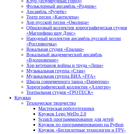
Клуб «Изумрудный город»
Фольклорный ансамбль «Родник»
Ансамбль «Ручеёк»
Театр песни «Кантилена»
Хор русской песни «Околица»
Образцовый коллектив хореографическая студия
«Магнифико шоу Дэнс»
Народный коллектив ансамбль русской песни
«Россияночка»
Вокальная студия «Ералаш»
Вокальный академический ансамбль
«Вдохновение»
Хор ветеранов войны и труда «Лира»
Музыкальная группа «Стаи»
Музыкальная группа ВИА «FFA»
Школа современного танца «Dangerous»
Хореографический коллектив «Аллегро»
Театральная студия «ГРОТЕСК»
Кружки
Техническое творчество
Мастерская робототехники
Кружок Lego WeDo 2.0
Scratch программирование для детей
Кружок по программированию на Python
Кружок «Беспилотные технологии и FPV-