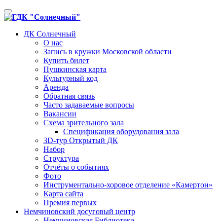
Toggle
navigation
ДК Солнечный
О нас
Запись в кружки Московской области
Купить билет
Пушкинская карта
Культурный код
Аренда
Обратная связь
Часто задаваемые вопросы
Вакансии
Схема зрительного зала
Спецификация оборудования зала
3D-тур Открытый ДК
Набор
Структура
Отчёты о событиях
Фото
Инструментально-хоровое отделение «Камертон»
Карта сайта
Премия первых
Немчиновский досуговый центр
Немчиновская Библиотека