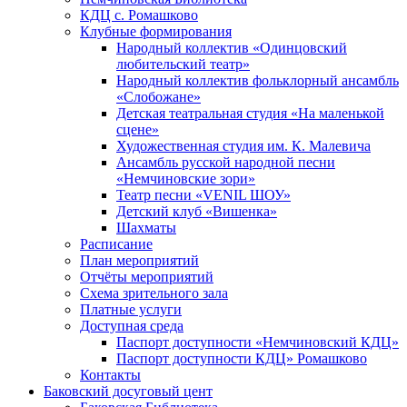
КДЦ с. Ромашково
Клубные формирования
Народный коллектив «Одинцовский
любительский театр»
Народный коллектив фольклорный ансамбль
«Слобожане»
Детская театральная студия «На маленькой
сцене»
Художественная студия им. К. Малевича
Ансамбль русской народной песни
«Немчиновские зори»
Театр песни «VENIL ШОУ»
Детский клуб «Вишенка»
Шахматы
Расписание
План мероприятий
Отчёты мероприятий
Схема зрительного зала
Платные услуги
Доступная среда
Паспорт доступности «Немчиновский КДЦ»
Паспорт доступности КДЦ» Ромашково
Контакты
Баковский досуговый цент