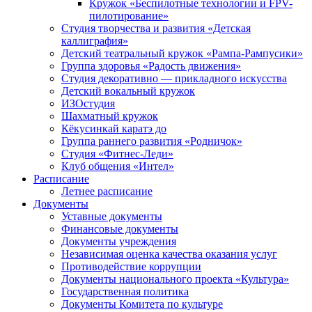
Кружок «Беспилотные технологии и FPV-
пилотирование»
Студия творчества и развития «Детская
каллиграфия»
Детский театральный кружок «Рампа-Рампусики»
Группа здоровья «Радость движения»
Студия декоративно — прикладного искусства
Детский вокальный кружок
ИЗОстудия
Шахматный кружок
Кёкусинкай каратэ до
Группа раннего развития «Родничок»
Cтудия «Фитнес-Леди»
Клуб общения «Интел»
Расписание
Летнее расписание
Документы
Уставные документы
Финансовые документы
Документы учреждения
Независимая оценка качества оказания услуг
Противодействие коррупции
Документы национального проекта «Культура»
Государственная политика
Документы Комитета по культуре