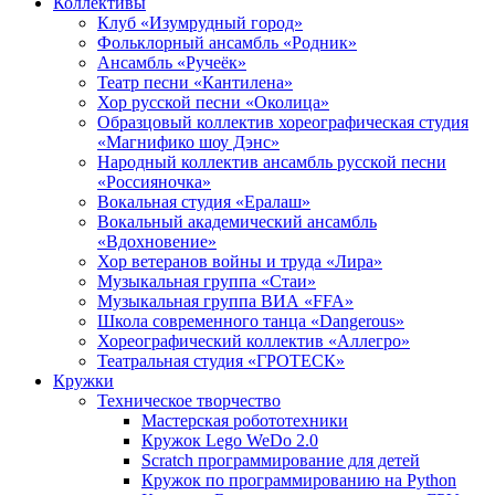
Коллективы
Клуб «Изумрудный город»
Фольклорный ансамбль «Родник»
Ансамбль «Ручеёк»
Театр песни «Кантилена»
Хор русской песни «Околица»
Образцовый коллектив хореографическая студия
«Магнифико шоу Дэнс»
Народный коллектив ансамбль русской песни
«Россияночка»
Вокальная студия «Ералаш»
Вокальный академический ансамбль
«Вдохновение»
Хор ветеранов войны и труда «Лира»
Музыкальная группа «Стаи»
Музыкальная группа ВИА «FFA»
Школа современного танца «Dangerous»
Хореографический коллектив «Аллегро»
Театральная студия «ГРОТЕСК»
Кружки
Техническое творчество
Мастерская робототехники
Кружок Lego WeDo 2.0
Scratch программирование для детей
Кружок по программированию на Python