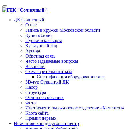
Toggle
navigation
ДК Солнечный
О нас
Запись в кружки Московской области
Купить билет
Пушкинская карта
Культурный код
Аренда
Обратная связь
Часто задаваемые вопросы
Вакансии
Схема зрительного зала
Спецификация оборудования зала
3D-тур Открытый ДК
Набор
Структура
Отчёты о событиях
Фото
Инструментально-хоровое отделение «Камертон»
Карта сайта
Премия первых
Немчиновский досуговый центр
Немчиновская Библиотека