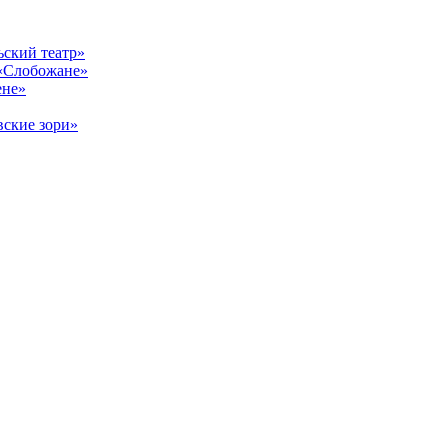
ский театр»
«Слобожане»
ене»
ские зори»