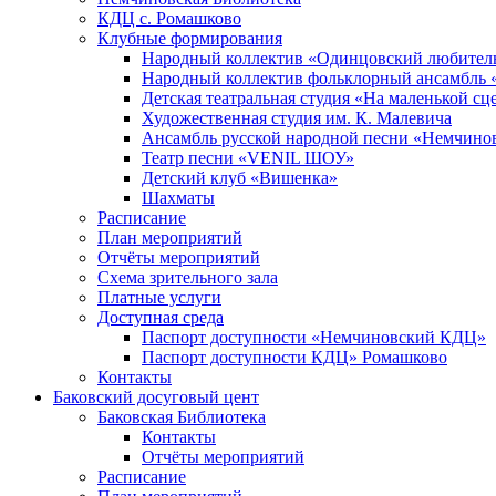
КДЦ с. Ромашково
Клубные формирования
Народный коллектив «Одинцовский любитель
Народный коллектив фольклорный ансамбль 
Детская театральная студия «На маленькой сц
Художественная студия им. К. Малевича
Ансамбль русской народной песни «Немчинов
Театр песни «VENIL ШОУ»
Детский клуб «Вишенка»
Шахматы
Расписание
План мероприятий
Отчёты мероприятий
Схема зрительного зала
Платные услуги
Доступная среда
Паспорт доступности «Немчиновский КДЦ»
Паспорт доступности КДЦ» Ромашково
Контакты
Баковский досуговый цент
Баковская Библиотека
Контакты
Отчёты мероприятий
Расписание