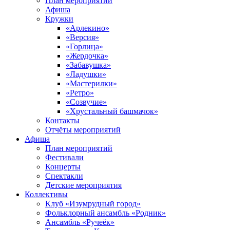
План мероприятий
Афиша
Кружки
«Арлекино»
«Версия»
«Горлица»
«Жердочка»
«Забавушка»
«Ладушки»
«Мастерилки»
«Ретро»
«Созвучие»
«Хрустальный башмачок»
Контакты
Отчёты мероприятий
Афиша
План мероприятий
Фестивали
Концерты
Спектакли
Детские мероприятия
Коллективы
Клуб «Изумрудный город»
Фольклорный ансамбль «Родник»
Ансамбль «Ручеёк»