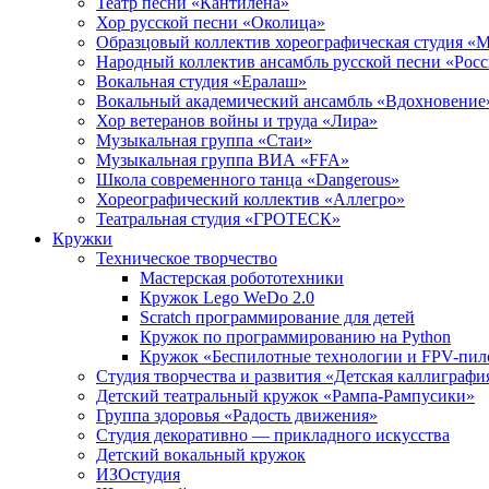
Театр песни «Кантилена»
Хор русской песни «Околица»
Образцовый коллектив хореографическая студия «
Народный коллектив ансамбль русской песни «Рос
Вокальная студия «Ералаш»
Вокальный академический ансамбль «Вдохновение
Хор ветеранов войны и труда «Лира»
Музыкальная группа «Стаи»
Музыкальная группа ВИА «FFA»
Школа современного танца «Dangerous»
Хореографический коллектив «Аллегро»
Театральная студия «ГРОТЕСК»
Кружки
Техническое творчество
Мастерская робототехники
Кружок Lego WeDo 2.0
Scratch программирование для детей
Кружок по программированию на Python
Кружок «Беспилотные технологии и FPV-пил
Студия творчества и развития «Детская каллиграфи
Детский театральный кружок «Рампа-Рампусики»
Группа здоровья «Радость движения»
Студия декоративно — прикладного искусства
Детский вокальный кружок
ИЗОстудия