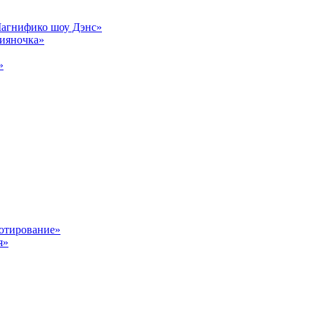
Магнифико шоу Дэнс»
сияночка»
»
отирование»
я»