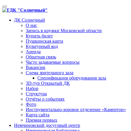
Toggle
navigation
ДК Солнечный
О нас
Запись в кружки Московской области
Купить билет
Пушкинская карта
Культурный код
Аренда
Обратная связь
Часто задаваемые вопросы
Вакансии
Схема зрительного зала
Спецификация оборудования зала
3D-тур Открытый ДК
Набор
Структура
Отчёты о событиях
Фото
Инструментально-хоровое отделение «Камертон»
Карта сайта
Премия первых
Немчиновский досуговый центр
Немчиновская Библиотека