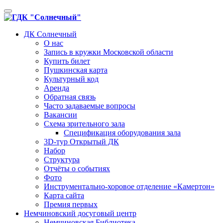
Toggle
navigation
ДК Солнечный
О нас
Запись в кружки Московской области
Купить билет
Пушкинская карта
Культурный код
Аренда
Обратная связь
Часто задаваемые вопросы
Вакансии
Схема зрительного зала
Спецификация оборудования зала
3D-тур Открытый ДК
Набор
Структура
Отчёты о событиях
Фото
Инструментально-хоровое отделение «Камертон»
Карта сайта
Премия первых
Немчиновский досуговый центр
Немчиновская Библиотека