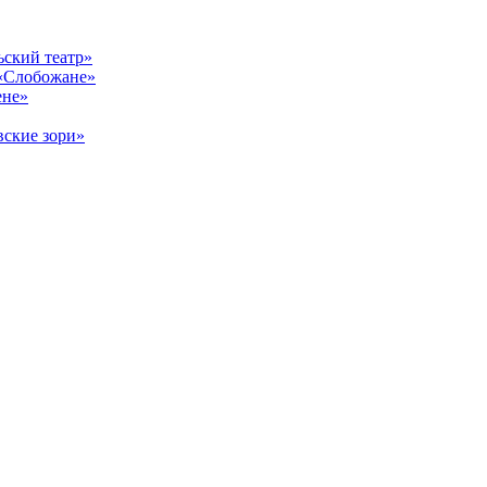
ский театр»
«Слобожане»
ене»
ские зори»