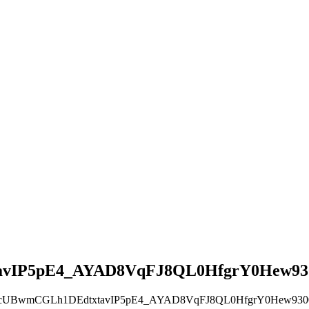
avIP5pE4_AYAD8VqFJ8QL0HfgrY0Hew93
ZcUBwmCGLh1DEdtxtavIP5pE4_AYAD8VqFJ8QL0HfgrY0Hew930