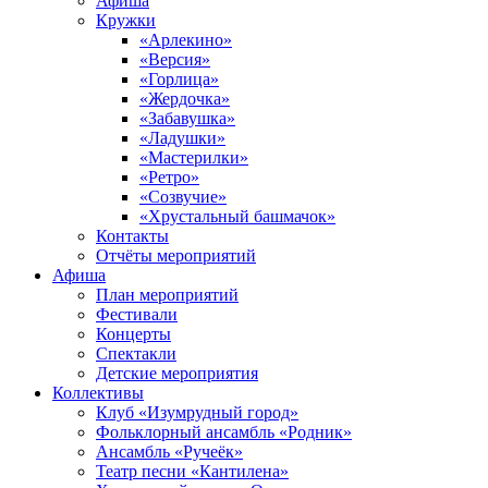
Афиша
Кружки
«Арлекино»
«Версия»
«Горлица»
«Жердочка»
«Забавушка»
«Ладушки»
«Мастерилки»
«Ретро»
«Созвучие»
«Хрустальный башмачок»
Контакты
Отчёты мероприятий
Афиша
План мероприятий
Фестивали
Концерты
Спектакли
Детские мероприятия
Коллективы
Клуб «Изумрудный город»
Фольклорный ансамбль «Родник»
Ансамбль «Ручеёк»
Театр песни «Кантилена»