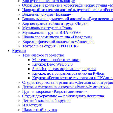
Хор русской песни «Околица»
Образцовый коллектив хореографическая студия «
Народный коллектив ансамбль русской песни «Рос
Вокальная студия «Ералаш»
Вокальный академический ансамбль «Вдохновение
Хор ветеранов войны и труда «Лира»
Музыкальная группа «Стаи»
Музыкальная группа ВИА «FFA»
Школа современного танца «Dangerous»
Хореографический коллектив «Аллегро»
Театральная студия «ГРОТЕСК»
Кружки
Техническое творчество
Мастерская робототехники
Кружок Lego WeDo 2.0
Scratch программирование для детей
Кружок по программированию на Python
Кружок «Беспилотные технологии и FPV-пил
Студия творчества и развития «Детская каллиграфи
Детский театральный кружок «Рампа-Рампусики»
Группа здоровья «Радость движения»
Студия декоративно — прикладного искусства
Детский вокальный кружок
ИЗОстудия
Шахматный кружок