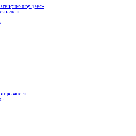
Магнифико шоу Дэнс»
сияночка»
»
отирование»
я»