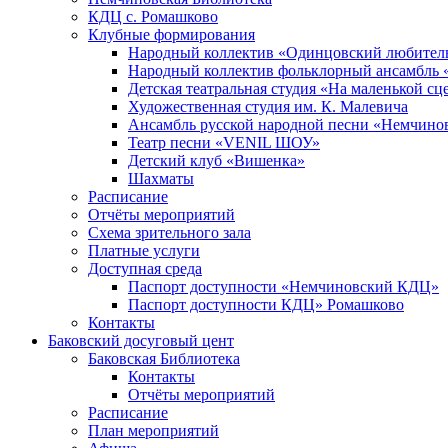
КДЦ с. Ромашково
Клубные формирования
Народный коллектив «Одинцовский любитель
Народный коллектив фольклорный ансамбль 
Детская театральная студия «На маленькой сц
Художественная студия им. К. Малевича
Ансамбль русской народной песни «Немчинов
Театр песни «VENIL ШОУ»
Детский клуб «Вишенка»
Шахматы
Расписание
Отчёты мероприятий
Схема зрительного зала
Платные услуги
Доступная среда
Паспорт доступности «Немчиновский КДЦ»
Паспорт доступности КДЦ» Ромашково
Контакты
Баковский досуговый цент
Баковская Библиотека
Контакты
Отчёты мероприятий
Расписание
План мероприятий