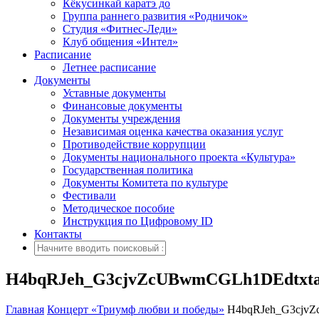
Кёкусинкай каратэ до
Группа раннего развития «Родничок»
Cтудия «Фитнес-Леди»
Клуб общения «Интел»
Расписание
Летнее расписание
Документы
Уставные документы
Финансовые документы
Документы учреждения
Независимая оценка качества оказания услуг
Противодействие коррупции
Документы национального проекта «Культура»
Государственная политика
Документы Комитета по культуре
Фестивали
Методическое пособие
Инструкция по Цифровому ID
Контакты
H4bqRJeh_G3cjvZcUBwmCGLh1DEdtxt
Главная
Концерт «Триумф любви и победы»
H4bqRJeh_G3cjv