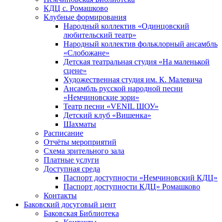
КДЦ с. Ромашково
Клубные формирования
Народный коллектив «Одинцовский
любительский театр»
Народный коллектив фольклорный ансамбль
«Слобожане»
Детская театральная студия «На маленькой
сцене»
Художественная студия им. К. Малевича
Ансамбль русской народной песни
«Немчиновские зори»
Театр песни «VENIL ШОУ»
Детский клуб «Вишенка»
Шахматы
Расписание
Отчёты мероприятий
Схема зрительного зала
Платные услуги
Доступная среда
Паспорт доступности «Немчиновский КДЦ»
Паспорт доступности КДЦ» Ромашково
Контакты
Баковский досуговый цент
Баковская Библиотека