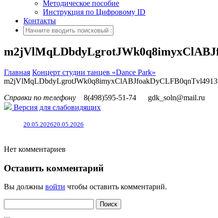
Методическое пособие
Инструкция по Цифровому ID
Контакты
m2jVlMqLDbdyLgrotJWk0q8imyxClABJf
Главная
Концерт студии танцев «Dance Park»
m2jVlMqLDbdyLgrotJWk0q8imyxClABJfoakDyCLFB0qnTvl4913
Справки по телефону
8(498)595-51-74
gdk_soln@mail.ru
Версия для слабовидящих
20.05.2026
20.05.2026
Нет комментариев
Оставить комментарий
Вы должны
войти
чтобы оставить комментарий.