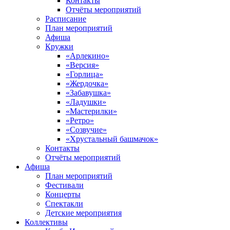
Контакты
Отчёты мероприятий
Расписание
План мероприятий
Афиша
Кружки
«Арлекино»
«Версия»
«Горлица»
«Жердочка»
«Забавушка»
«Ладушки»
«Мастерилки»
«Ретро»
«Созвучие»
«Хрустальный башмачок»
Контакты
Отчёты мероприятий
Афиша
План мероприятий
Фестивали
Концерты
Спектакли
Детские мероприятия
Коллективы