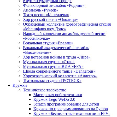
Клуб «Изумрудный город»
Фольклорный ансамбль «Родник»
Ансамбль «Ручеёк»
Театр песни «Кантилена»
Хор русской песни «Околица»
Образцовый коллектив хореографическая студия
«Магнифико шоу Дэнс»
Народный коллектив ансамбль русской песни
«Россияночка»
Вокальная студия «Ералаш»
Вокальный академический ансамбль
«Вдохновение»
Хор ветеранов войны и труда «Лира»
Музыкальная группа «Стаи»
Музыкальная группа ВИА «FFA»
Школа современного танца «Dangerous»
Хореографический коллектив «Аллегро»
Театральная студия «ГРОТЕСК»
Кружки
Техническое творчество
Мастерская робототехники
Кружок Lego WeDo 2.0
Scratch программирование для детей
Кружок по программированию на Python
Кружок «Беспилотные технологии и FPV-