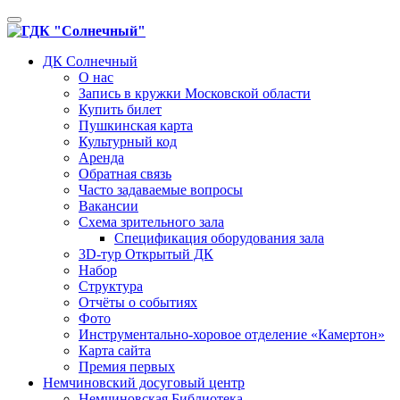
Toggle
navigation
ДК Солнечный
О нас
Запись в кружки Московской области
Купить билет
Пушкинская карта
Культурный код
Аренда
Обратная связь
Часто задаваемые вопросы
Вакансии
Схема зрительного зала
Спецификация оборудования зала
3D-тур Открытый ДК
Набор
Структура
Отчёты о событиях
Фото
Инструментально-хоровое отделение «Камертон»
Карта сайта
Премия первых
Немчиновский досуговый центр
Немчиновская Библиотека