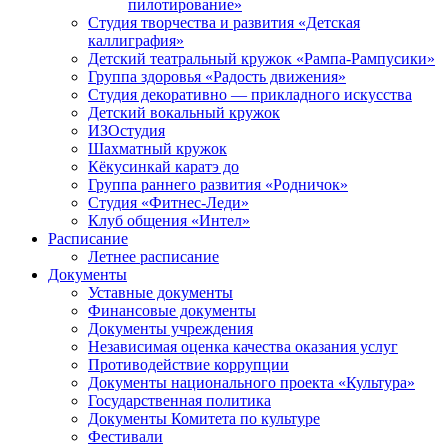
пилотирование»
Студия творчества и развития «Детская
каллиграфия»
Детский театральный кружок «Рампа-Рампусики»
Группа здоровья «Радость движения»
Студия декоративно — прикладного искусства
Детский вокальный кружок
ИЗОстудия
Шахматный кружок
Кёкусинкай каратэ до
Группа раннего развития «Родничок»
Cтудия «Фитнес-Леди»
Клуб общения «Интел»
Расписание
Летнее расписание
Документы
Уставные документы
Финансовые документы
Документы учреждения
Независимая оценка качества оказания услуг
Противодействие коррупции
Документы национального проекта «Культура»
Государственная политика
Документы Комитета по культуре
Фестивали