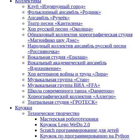
Коллективы
Клуб «Изумрудный город»
Фольклорный ансамбль «Родник»
Ансамбль «Ручеёк»
Театр песни «Кантилена»
Хор русской песни «Околица»
Образцовый коллектив хореографическая студия
«Магнифико шоу Дэнс»
Народный коллектив ансамбль русской песни
«Россияночка»
Вокальная студия «Ералаш»
Вокальный академический ансамбль
«Вдохновение»
Хор ветеранов войны и труда «Лира»
Музыкальная группа «Стаи»
Музыкальная группа ВИА «FFA»
Школа современного танца «Dangerous»
Хореографический коллектив «Аллегро»
Театральная студия «ГРОТЕСК»
Кружки
Техническое творчество
Мастерская робототехники
Кружок Lego WeDo 2.0
Scratch программирование для детей
Кружок по программированию на Python