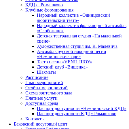
КДЦ с. Ромашково
Клубные формирования
Народный коллектив «Одинцовский
любительский театр»
Народный коллектив фольклорный ансамбль
«Слобожане»
Детская театральная студия «На маленькой
сцене»
Художественная студия им. К. Малевича
Ансамбль русской народной песни
«Немчиновские зори»
Театр песни «VENIL ШОУ»
Детский клуб «Вишенка»
Шахматы
Расписание
План мероприятий
Отчёты мероприятий
Схема зрительного зала
Платные услуги
Доступная среда
Паспорт доступности «Немчиновский КДЦ»
Паспорт доступности КДЦ» Ромашково
Контакты
Баковский досуговый цент