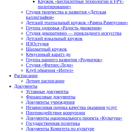
Кружок «Беспилотные технологии и FPV-
пилотирование»
Студия творчества и развития «Детская
каллиграфия»
Детский театральный кружок «Рампа-Рампусики»
Группа здоровья «Радость движения»
Студия декоративно — прикладного искусства
Детский вокальный кружок
ИЗОстудия
Шахматный кружок
Кёкусинкай каратэ до
Группа раннего развития «Родничок»
Cтудия «Фитнес-Леди»
Клуб общения «Интел»
Расписание
Летнее расписание
Документы
Уставные документы
Финансовые документы
Документы учреждения
Независимая оценка качества оказания услуг
Противодействие коррупции
Документы национального проекта «Культура»
Государственная политика
Документы Комитета по культуре