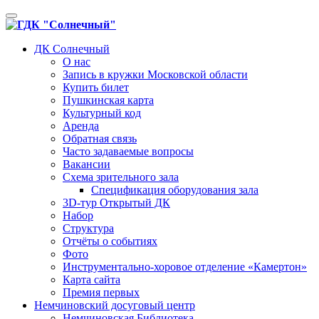
Toggle
navigation
ДК Солнечный
О нас
Запись в кружки Московской области
Купить билет
Пушкинская карта
Культурный код
Аренда
Обратная связь
Часто задаваемые вопросы
Вакансии
Схема зрительного зала
Спецификация оборудования зала
3D-тур Открытый ДК
Набор
Структура
Отчёты о событиях
Фото
Инструментально-хоровое отделение «Камертон»
Карта сайта
Премия первых
Немчиновский досуговый центр
Немчиновская Библиотека