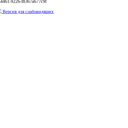
-4461-9226-f8367a677c9f
Версия для слабовидящих