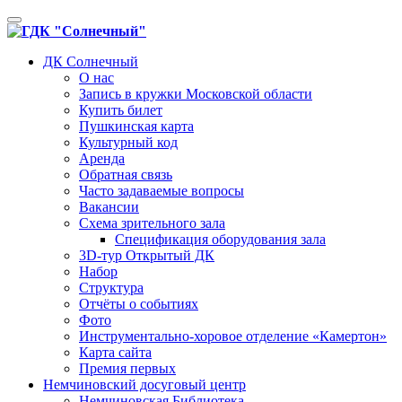
Toggle
navigation
ДК Солнечный
О нас
Запись в кружки Московской области
Купить билет
Пушкинская карта
Культурный код
Аренда
Обратная связь
Часто задаваемые вопросы
Вакансии
Схема зрительного зала
Спецификация оборудования зала
3D-тур Открытый ДК
Набор
Структура
Отчёты о событиях
Фото
Инструментально-хоровое отделение «Камертон»
Карта сайта
Премия первых
Немчиновский досуговый центр
Немчиновская Библиотека