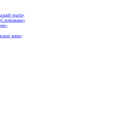
ский театр»
«Слобожане»
ене»
ские зори»