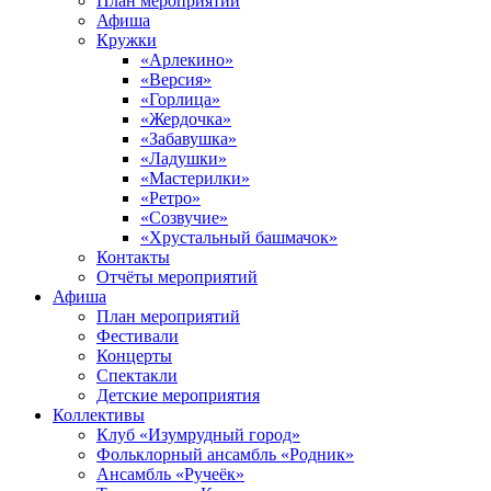
План мероприятий
Афиша
Кружки
«Арлекино»
«Версия»
«Горлица»
«Жердочка»
«Забавушка»
«Ладушки»
«Мастерилки»
«Ретро»
«Созвучие»
«Хрустальный башмачок»
Контакты
Отчёты мероприятий
Афиша
План мероприятий
Фестивали
Концерты
Спектакли
Детские мероприятия
Коллективы
Клуб «Изумрудный город»
Фольклорный ансамбль «Родник»
Ансамбль «Ручеёк»