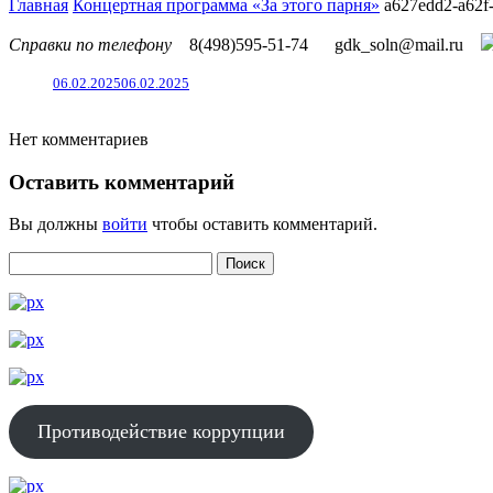
Главная
Концертная программа «За этого парня»
a627edd2-a62f
Справки по телефону
8(498)595-51-74
gdk_soln@mail.ru
06.02.2025
06.02.2025
Нет комментариев
Оставить комментарий
Вы должны
войти
чтобы оставить комментарий.
Противодействие коррупции