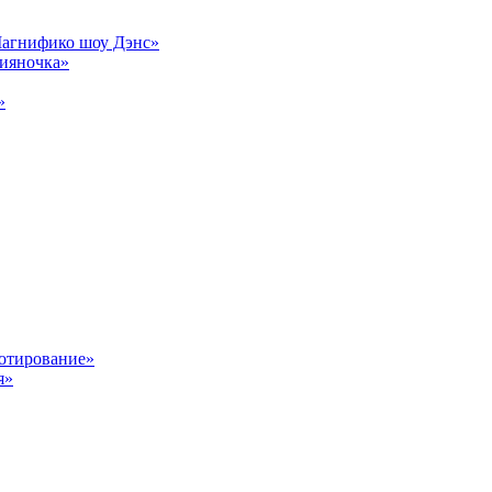
Магнифико шоу Дэнс»
сияночка»
»
отирование»
я»