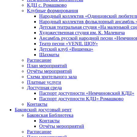
КДЦ с. Ромашково
Клубные формирования
Народный коллектив «Одинцовский любитель
Народный коллектив фольклорный ансамбль 
Детская театральная студия «На маленькой сц
Художественная студия им. К. Малевича
Ансамбль русской народной песни «Немчинов
Театр песни «VENIL ШОУ»
Детский клуб «Вишенка»
Шахматы
Расписание
План мероприятий
Отчёты мероприятий
Схема зрительного зала
Платные услуги
Доступная среда
Паспорт доступности «Немчиновский КДЦ»
Паспорт доступности КДЦ» Ромашково
Контакты
Баковский досуговый цент
Баковская Библиотека
Контакты
Отчёты мероприятий
Расписание