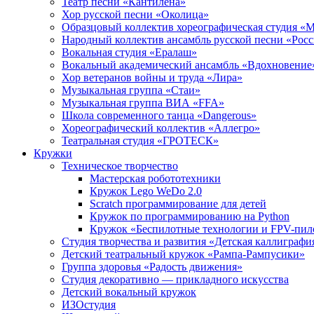
Театр песни «Кантилена»
Хор русской песни «Околица»
Образцовый коллектив хореографическая студия «
Народный коллектив ансамбль русской песни «Рос
Вокальная студия «Ералаш»
Вокальный академический ансамбль «Вдохновение
Хор ветеранов войны и труда «Лира»
Музыкальная группа «Стаи»
Музыкальная группа ВИА «FFA»
Школа современного танца «Dangerous»
Хореографический коллектив «Аллегро»
Театральная студия «ГРОТЕСК»
Кружки
Техническое творчество
Мастерская робототехники
Кружок Lego WeDo 2.0
Scratch программирование для детей
Кружок по программированию на Python
Кружок «Беспилотные технологии и FPV-пил
Студия творчества и развития «Детская каллиграфи
Детский театральный кружок «Рампа-Рампусики»
Группа здоровья «Радость движения»
Студия декоративно — прикладного искусства
Детский вокальный кружок
ИЗОстудия