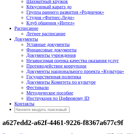
Шахматный кружок
Кёкусинкай каратэ до
Группа раннего развития «Родничок»
Cтудия «Фитнес-Леди»
Клуб общения «Интел»
Расписание
Летнее расписание
Документы
Уставные документы
Финансовые документы
Документы учреждения
Независимая оценка качества оказания услуг
Противодействие коррупции
Документы национального проекта «Культура»
Государственная политика
Документы Комитета по культуре
Фестивали
Методическое пособие
Инструкция по Цифровому ID
Контакты
a627edd2-a62f-4461-9226-f8367a677c9f