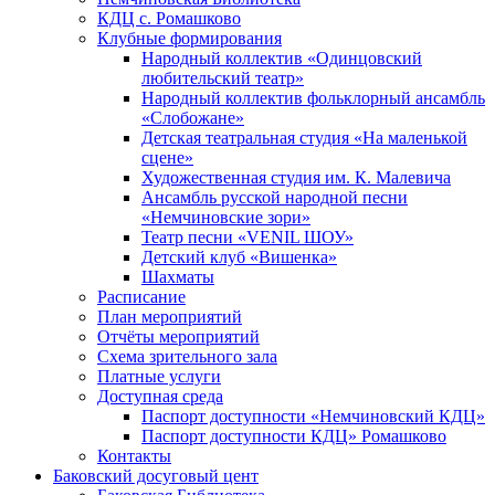
КДЦ с. Ромашково
Клубные формирования
Народный коллектив «Одинцовский
любительский театр»
Народный коллектив фольклорный ансамбль
«Слобожане»
Детская театральная студия «На маленькой
сцене»
Художественная студия им. К. Малевича
Ансамбль русской народной песни
«Немчиновские зори»
Театр песни «VENIL ШОУ»
Детский клуб «Вишенка»
Шахматы
Расписание
План мероприятий
Отчёты мероприятий
Схема зрительного зала
Платные услуги
Доступная среда
Паспорт доступности «Немчиновский КДЦ»
Паспорт доступности КДЦ» Ромашково
Контакты
Баковский досуговый цент