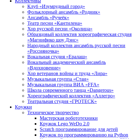
Коллективы
Клуб «Изумрудный город»
Фольклорный ансамбль «Родник»
Ансамбль «Ручеёк»
Театр песни «Кантилена»
Хор русской песни «Околица»
Образцовый коллектив хореографическая студия
«Магнифико шоу Дэнс»
Народный коллектив ансамбль русской песни
«Россияночка»
Вокальная студия «Ералаш»
Вокальный академический ансамбль
«Вдохновение»
Хор ветеранов войны и труда «Лира»
Музыкальная группа «Стаи»
Музыкальная группа ВИА «FFA»
Школа современного танца «Dangerous»
Хореографический коллектив «Аллегро»
Театральная студия «ГРОТЕСК»
Кружки
Техническое творчество
Мастерская робототехники
Кружок Lego WeDo 2.0
Scratch программирование для детей
Кружок по программированию на Python