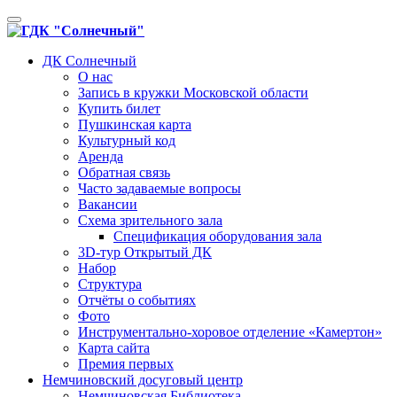
Toggle
navigation
ДК Солнечный
О нас
Запись в кружки Московской области
Купить билет
Пушкинская карта
Культурный код
Аренда
Обратная связь
Часто задаваемые вопросы
Вакансии
Схема зрительного зала
Спецификация оборудования зала
3D-тур Открытый ДК
Набор
Структура
Отчёты о событиях
Фото
Инструментально-хоровое отделение «Камертон»
Карта сайта
Премия первых
Немчиновский досуговый центр
Немчиновская Библиотека