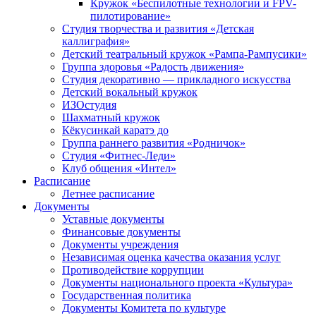
Кружок «Беспилотные технологии и FPV-
пилотирование»
Студия творчества и развития «Детская
каллиграфия»
Детский театральный кружок «Рампа-Рампусики»
Группа здоровья «Радость движения»
Студия декоративно — прикладного искусства
Детский вокальный кружок
ИЗОстудия
Шахматный кружок
Кёкусинкай каратэ до
Группа раннего развития «Родничок»
Cтудия «Фитнес-Леди»
Клуб общения «Интел»
Расписание
Летнее расписание
Документы
Уставные документы
Финансовые документы
Документы учреждения
Независимая оценка качества оказания услуг
Противодействие коррупции
Документы национального проекта «Культура»
Государственная политика
Документы Комитета по культуре