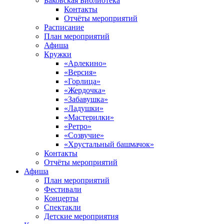
Баковская Библиотека
Контакты
Отчёты мероприятий
Расписание
План мероприятий
Афиша
Кружки
«Арлекино»
«Версия»
«Горлица»
«Жердочка»
«Забавушка»
«Ладушки»
«Мастерилки»
«Ретро»
«Созвучие»
«Хрустальный башмачок»
Контакты
Отчёты мероприятий
Афиша
План мероприятий
Фестивали
Концерты
Спектакли
Детские мероприятия