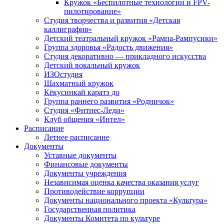
Кружок «Беспилотные технологии и FPV-
пилотирование»
Студия творчества и развития «Детская
каллиграфия»
Детский театральный кружок «Рампа-Рампусики»
Группа здоровья «Радость движения»
Студия декоративно — прикладного искусства
Детский вокальный кружок
ИЗОстудия
Шахматный кружок
Кёкусинкай каратэ до
Группа раннего развития «Родничок»
Cтудия «Фитнес-Леди»
Клуб общения «Интел»
Расписание
Летнее расписание
Документы
Уставные документы
Финансовые документы
Документы учреждения
Независимая оценка качества оказания услуг
Противодействие коррупции
Документы национального проекта «Культура»
Государственная политика
Документы Комитета по культуре