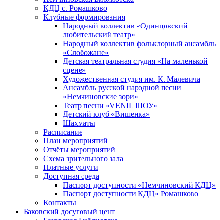
КДЦ с. Ромашково
Клубные формирования
Народный коллектив «Одинцовский
любительский театр»
Народный коллектив фольклорный ансамбль
«Слобожане»
Детская театральная студия «На маленькой
сцене»
Художественная студия им. К. Малевича
Ансамбль русской народной песни
«Немчиновские зори»
Театр песни «VENIL ШОУ»
Детский клуб «Вишенка»
Шахматы
Расписание
План мероприятий
Отчёты мероприятий
Схема зрительного зала
Платные услуги
Доступная среда
Паспорт доступности «Немчиновский КДЦ»
Паспорт доступности КДЦ» Ромашково
Контакты
Баковский досуговый цент