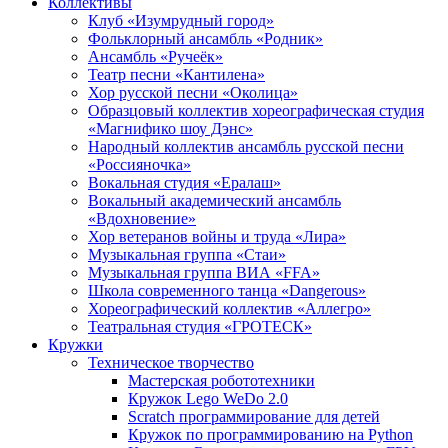
Коллективы
Клуб «Изумрудный город»
Фольклорный ансамбль «Родник»
Ансамбль «Ручеёк»
Театр песни «Кантилена»
Хор русской песни «Околица»
Образцовый коллектив хореографическая студия
«Магнифико шоу Дэнс»
Народный коллектив ансамбль русской песни
«Россияночка»
Вокальная студия «Ералаш»
Вокальный академический ансамбль
«Вдохновение»
Хор ветеранов войны и труда «Лира»
Музыкальная группа «Стаи»
Музыкальная группа ВИА «FFA»
Школа современного танца «Dangerous»
Хореографический коллектив «Аллегро»
Театральная студия «ГРОТЕСК»
Кружки
Техническое творчество
Мастерская робототехники
Кружок Lego WeDo 2.0
Scratch программирование для детей
Кружок по программированию на Python