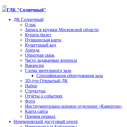
Toggle
navigation
ДК Солнечный
О нас
Запись в кружки Московской области
Купить билет
Пушкинская карта
Культурный код
Аренда
Обратная связь
Часто задаваемые вопросы
Вакансии
Схема зрительного зала
Спецификация оборудования зала
3D-тур Открытый ДК
Набор
Структура
Отчёты о событиях
Фото
Инструментально-хоровое отделение «Камертон»
Карта сайта
Премия первых
Немчиновский досуговый центр
Немчиновская Библиотека