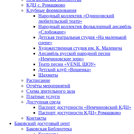
КДЦ с. Ромашково
Клубные формирования
Народный коллектив «Одинцовский
любительский театр»
Народный коллектив фольклорный ансамбль
«Слобожане»
Детская театральная студия «На маленькой
сцене»
Художественная студия им. К. Малевича
Ансамбль русской народной песни
«Немчиновские зори»
Театр песни «VENIL ШОУ»
Детский клуб «Вишенка»
Шахматы
Расписание
Отчёты мероприятий
Схема зрительного зала
Платные услуги
Доступная среда
Паспорт доступности «Немчиновский КДЦ»
Паспорт доступности КДЦ» Ромашково
Контакты
Баковский досуговый цент
Баковская Библиотека