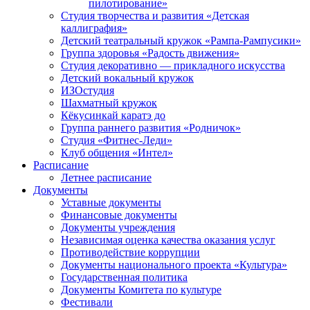
пилотирование»
Студия творчества и развития «Детская
каллиграфия»
Детский театральный кружок «Рампа-Рампусики»
Группа здоровья «Радость движения»
Студия декоративно — прикладного искусства
Детский вокальный кружок
ИЗОстудия
Шахматный кружок
Кёкусинкай каратэ до
Группа раннего развития «Родничок»
Cтудия «Фитнес-Леди»
Клуб общения «Интел»
Расписание
Летнее расписание
Документы
Уставные документы
Финансовые документы
Документы учреждения
Независимая оценка качества оказания услуг
Противодействие коррупции
Документы национального проекта «Культура»
Государственная политика
Документы Комитета по культуре
Фестивали