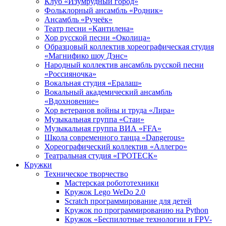
Клуб «Изумрудный город»
Фольклорный ансамбль «Родник»
Ансамбль «Ручеёк»
Театр песни «Кантилена»
Хор русской песни «Околица»
Образцовый коллектив хореографическая студия
«Магнифико шоу Дэнс»
Народный коллектив ансамбль русской песни
«Россияночка»
Вокальная студия «Ералаш»
Вокальный академический ансамбль
«Вдохновение»
Хор ветеранов войны и труда «Лира»
Музыкальная группа «Стаи»
Музыкальная группа ВИА «FFA»
Школа современного танца «Dangerous»
Хореографический коллектив «Аллегро»
Театральная студия «ГРОТЕСК»
Кружки
Техническое творчество
Мастерская робототехники
Кружок Lego WeDo 2.0
Scratch программирование для детей
Кружок по программированию на Python
Кружок «Беспилотные технологии и FPV-