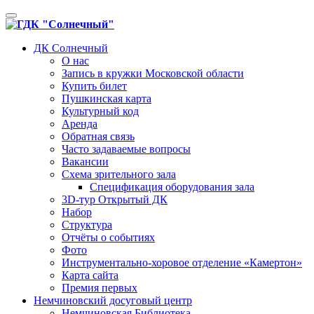
Toggle
navigation
ДК Солнечный
О нас
Запись в кружки Московской области
Купить билет
Пушкинская карта
Культурный код
Аренда
Обратная связь
Часто задаваемые вопросы
Вакансии
Схема зрительного зала
Спецификация оборудования зала
3D-тур Открытый ДК
Набор
Структура
Отчёты о событиях
Фото
Инструментально-хоровое отделение «Камертон»
Карта сайта
Премия первых
Немчиновский досуговый центр
Немчиновская Библиотека